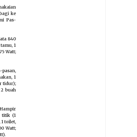
makaian
bagi ke
mi Pas-
rata 840
 tamu, 1
 75 Watt;
-pasan,
makan, 1
 tidur);
n 2 buah
 Hampir
titik (1
 toilet,
00 Watt;
t).