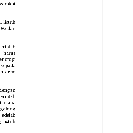
yarakat
listrik
n Medan
merintah
 harus
menutupi
 kepada
an demi
 dengan
erintah
Di mana
rgolong
 adalah
listrik