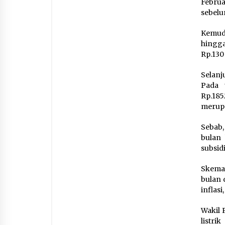
Februa
sebelu
Kemudi
hingga
Rp.130
Selanj
Pada 
Rp.185
merupa
Sebab,
bulan
subsid
Skema 
bulan 
inflasi
Wakil 
listri