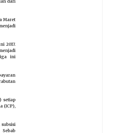
lan dari
da Maret
 menjadi
i 2017.
menjadi
iga ini
bayaran
cabutan
 setiap
a (ICP),
 subsisi
. Sebab