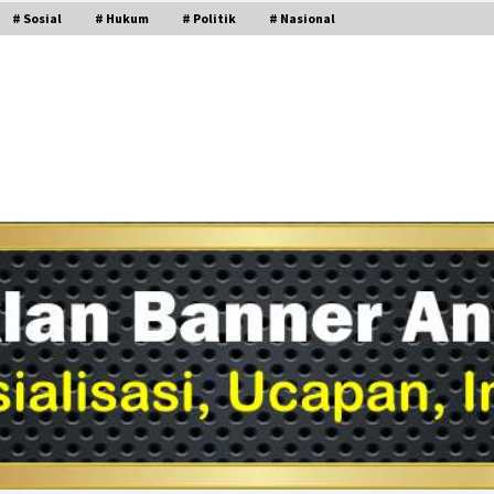
# Sosial
# Hukum
# Politik
# Nasional