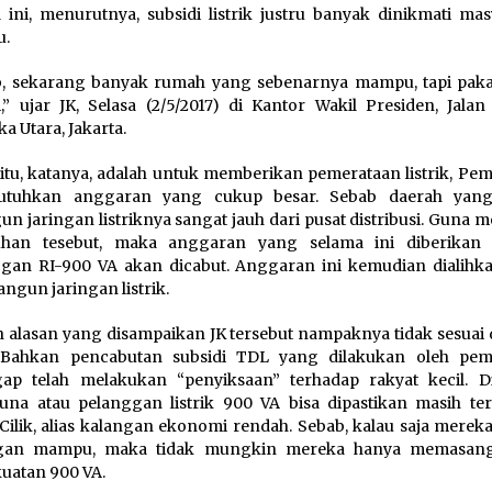
 ini, menurutnya, subsidi listrik justru banyak dinikmati mas
.
, sekarang banyak rumah yang sebenarnya mampu, tapi pakai 
i,” ujar JK, Selasa (2/5/2017) di Kantor Wakil Presiden, Jala
a Utara, Jakarta.
 itu, katanya, adalah untuk memberikan pemerataan listrik, Pe
tuhkan anggaran yang cukup besar. Sebab daerah yang
un jaringan listriknya sangat jauh dari pusat distribusi. Guna 
uhan tesebut, maka anggaran yang selama ini diberikan
gan RI-900 VA akan dicabut. Anggaran ini kemudian dialihk
gun jaringan listrik.
alasan yang disampaikan JK tersebut nampaknya tidak sesuai
. Bahkan pencabutan subsidi TDL yang dilakukan oleh pem
gap telah melakukan “penyiksaan” terhadap rakyat kecil. 
na atau pelanggan listrik 900 VA bisa dipastikan masih te
ilik, alias kalangan ekonomi rendah. Sebab, kalau saja mereka
gan mampu, maka tidak mungkin mereka hanya memasang 
uatan 900 VA.