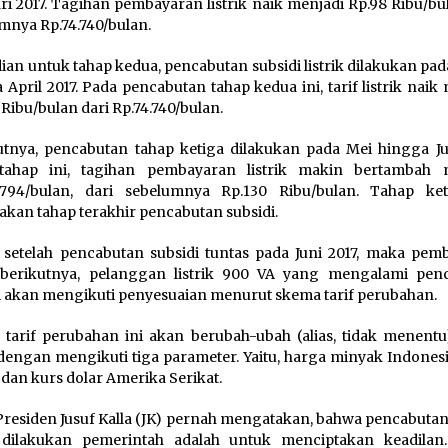
ri 2017. Tagihan pembayaran listrik naik menjadi Rp.98 Ribu/bu
mnya Rp.74.740/bulan.
an untuk tahap kedua, pencabutan subsidi listrik dilakukan pa
 April 2017. Pada pencabutan tahap kedua‎ ini, tarif listrik naik
 Ribu/bulan dari Rp.74.740/bulan.
utnya, pencabutan tahap ketiga dilakukan pada Mei hingga Jun
tahap ini, tagihan pembayaran listrik makin bertambah 
.794/bulan, dari sebelumnya Rp.130 Ribu/bulan. Tahap ket
kan tahap terakhir pencabutan subsidi.
 setelah pencabutan subsidi tuntas pada Juni 2017, maka pem
 berikutnya, pelanggan listrik 900 VA yang mengalami pen
i akan mengikuti penyesuaian menurut skema tarif perubahan.
tarif perubahan ini akan berubah-ubah (alias, tidak menentu)
dengan mengi‎kuti tiga parameter. Yaitu, harga minyak Indonesi
, dan kurs dolar Amerika Serikat.
Presiden Jusuf Kalla (JK) pernah mengatakan, bahwa pencabutan
k dilakukan pemerintah adalah untuk menciptakan keadilan