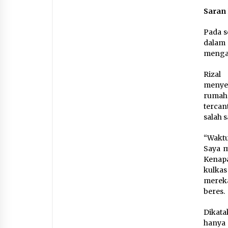
Saran 
Pada s
dalam
mengat
Rizal
menyeb
rumah
tercan
salah 
“Waktu
Saya m
Kenapa
kulkas
mereka
beres.
Dikata
hanya