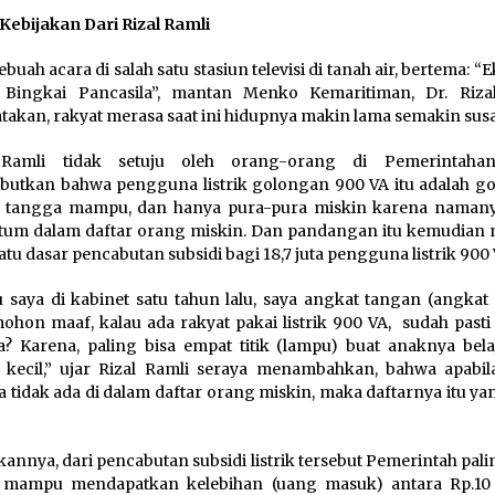
Kebijakan Dari Rizal Ramli
ebuah acara di salah satu stasiun televisi di tanah air, bertema: 
 Bingkai Pancasila”, mantan Menko Kemaritiman, Dr. Riza
akan, rakyat merasa saat ini hidupnya makin lama semakin sus
 Ramli tidak setuju oleh orang-orang di Pemerintaha
utkan bahwa pengguna listrik golongan 900 VA itu adalah g
 tangga mampu, dan hanya pura-pura miskin karena namany
tum dalam daftar orang miskin. Dan pandangan itu kemudian 
satu dasar pencabutan subsidi bagi 18,7 juta pengguna listrik 900 
 saya di kabinet satu tahun lalu, saya angkat tangan (angkat 
ohon maaf, kalau ada rakyat pakai listrik 900 VA, sudah pasti
? Karena, paling bisa empat titik (lampu) buat anaknya belaja
 kecil,” ujar Rizal Ramli seraya menambahkan, bahwa apabi
 tidak ada di dalam daftar orang miskin, maka daftarnya itu ya
kannya, dari pencabutan subsidi listrik tersebut Pemerintah pali
 mampu mendapatkan kelebihan (uang masuk) antara Rp.10 