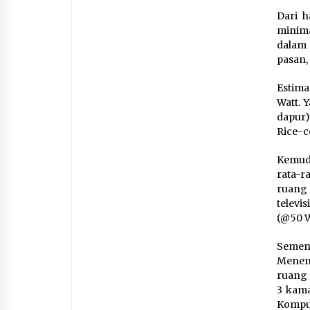
Dari h
minima
dalam
pasan
Estima
Watt. 
dapur);
Rice-c
Kemudi
rata-ra
ruang t
televi
(@50 Wa
Semen
Meneng
ruang m
3 kama
Komput