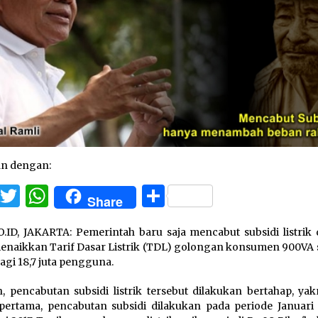
an dengan:
Facebook
Twitter
WhatsApp
Share
Share
.ID, JAKARTA: Pemerintah baru saja mencabut subsidi listrik
enaikkan Tarif Dasar Listrik (TDL) golongan konsumen 900VA 
agi 18,7 juta pengguna.
 pencabutan subsidi listrik tersebut dilakukan bertahap, yak
pertama, pencabutan subsidi dilakukan pada periode Januari