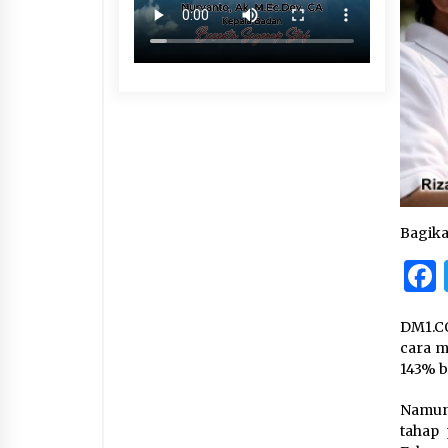
Bagik
DM1.CO
cara m
143% b
Namun,
tahap 