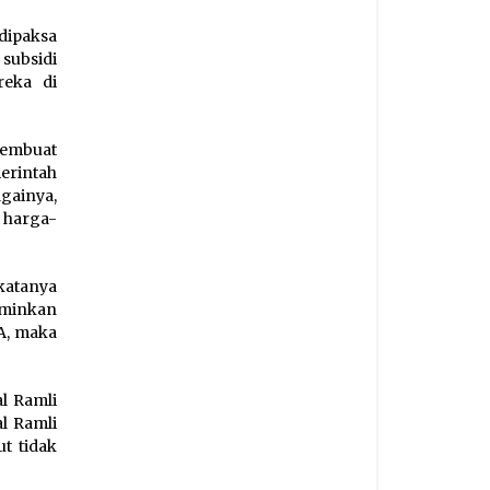
dipaksa
 subsidi
reka di
membuat
erintah
gainya,
 harga-
katanya
rminkan
A, maka
al Ramli
l Ramli
t tidak