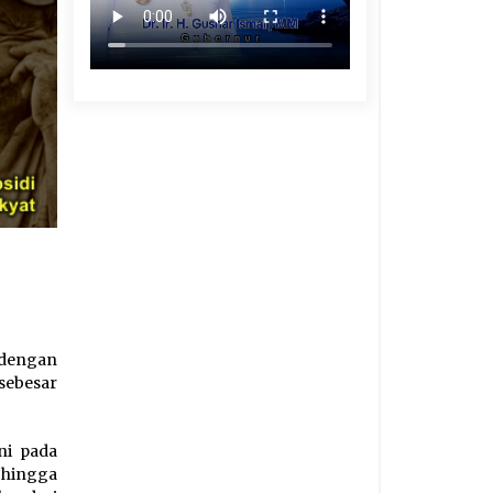
 dengan
sebesar
ni pada
 hingga