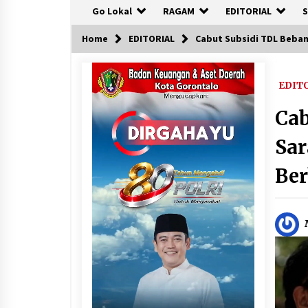
Go Lokal
RAGAM
EDITORIAL
S
Home
EDITORIAL
Cabut Subsidi TDL Bebani
EDIT
Cab
Sar
Ber