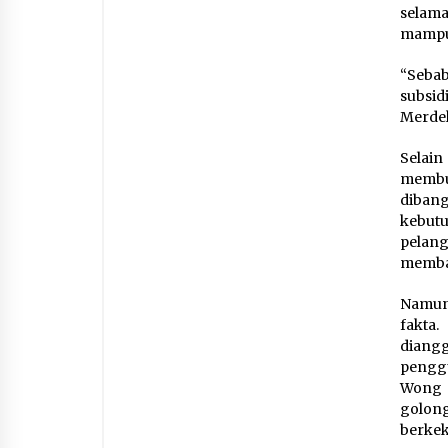
selama
mampu
“Sebab
subsid
Merdek
Selain
membu
dibang
kebut
pelang
memban
Namun 
fakta
diang
penggu
Wong C
golon
berkek