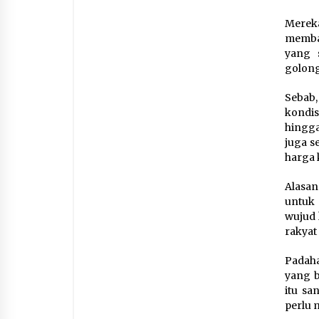
Mereka
membay
yang 
golong
Sebab,
kondi
hingga
juga 
harga 
Alasan
untuk 
wujud 
rakyat
Padaha
yang b
itu sa
perlu 