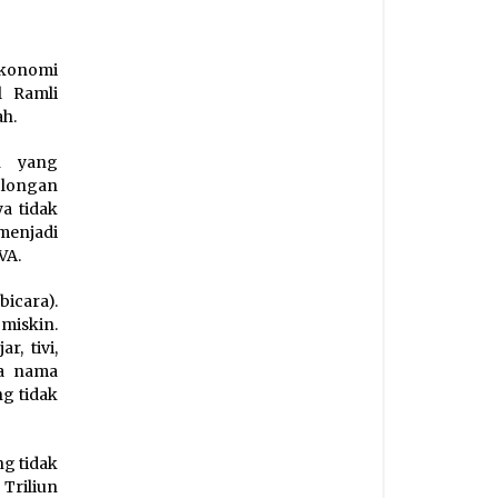
“Ekonomi
l Ramli
ah.
n yang
olongan
a tidak
menjadi
VA.
bicara).
 miskin.
r, tivi,
la nama
ng tidak
ng tidak
Triliun