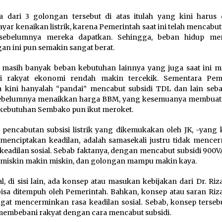
 dari 3 golongan tersebut di atas itulah yang kini harus 
ar kenaikan listrik, karena Pemerintah saat ini telah mencabut
sebelumnya mereka dapatkan. Sehingga, beban hidup me
an ini pun semakin sangat berat.
 masih banyak beban kebutuhan lainnya yang juga saat ini 
si rakyat ekonomi rendah makin tercekik. Sementara Pem
 kini hanyalah “pandai” mencabut subsidi TDL dan lain seba
sebelumnya menaikkan harga BBM, yang kesemuanya membuat
kebutuhan Sembako pun ikut meroket.
 pencabutan subsisi listrik yang dikemukakan oleh JK, -yang 
menciptakan keadilan, adalah samasekali justru tidak mence
keadilan sosial. Sebab faktanya, dengan mencabut subsidi 900V
 miskin makin miskin, dan golongan mampu makin kaya.
l, di sisi lain, ada konsep atau masukan kebijakan dari Dr. Riz
isa ditempuh oleh Pemerintah. Bahkan, konsep atau saran Riza
ngat mencerminkan rasa keadilan sosial. Sebab, konsep tersebu
membebani rakyat dengan cara mencabut subsidi.