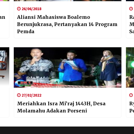
26/06/2018
an
Aliansi Mahasiswa Boalemo
R
Berunjukrasa, Pertanyakan 14 Program
M
Pemda
S
27/02/2022
Meriahkan Isra Mi’raj 1443H, Desa
R
Molamahu Adakan Porseni
P