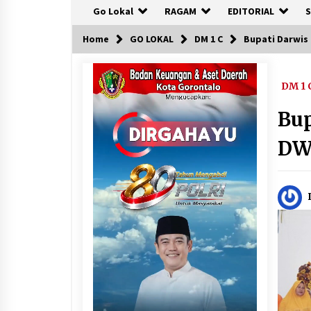
Go Lokal
RAGAM
EDITORIAL
S
Home
GO LOKAL
DM 1 C
Bupati Darwis 
DM 1 
Bup
DW