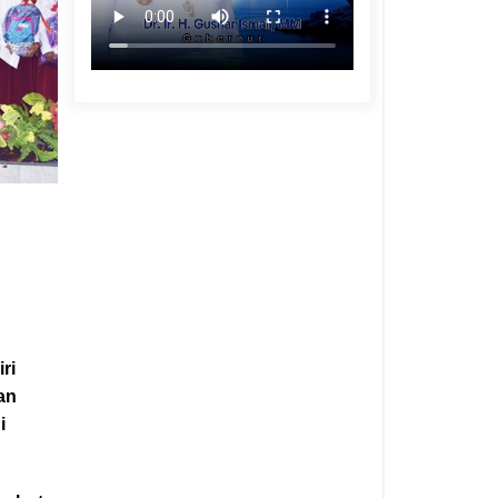
ri
an
i