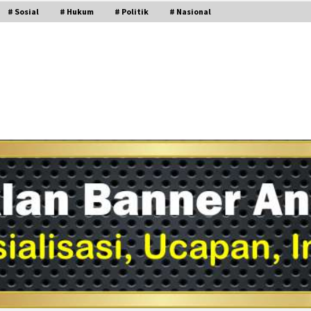
# Sosial
# Hukum
# Politik
# Nasional