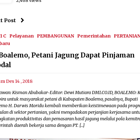
2,468 views
t Post
1 C
Pelayanan
PEMBANGUNAN
Pemerintahan
PERTANIA
baru
 Boalemo, Petani Jagung Dapat Pinjaman
dal
um Des 14 , 2018
awan: Kisman Abubakar~Editor: Dewi Mutiara DM1.CO.ID, BOALEMO: 
ira untuk masyarakat petani di Kabupaten Boalemo, pasalnya, Bupati
emo H. Darwis Moridu kembali memberikan keistimewaan pada prog
ulan di sektor pertanian, yakni mengadakan perjanjian kerjasama unt
ngkatan produktivitas dan pemasaran hasil jagung melalui pola kemitr
rintah daerah bekerja sama dengan PT. […]