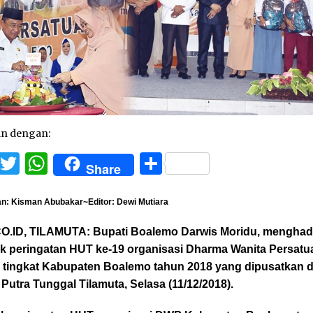
an dengan:
Facebook
Twitter
WhatsApp
Share
Share
n: Kisman Abubakar~Editor: Dewi Mutiara
O.ID, TILAMUTA:
Bupati Boalemo Darwis Moridu, menghadi
k peringatan HUT ke-19 organisasi Dharma Wanita Persatu
 tingkat Kabupaten Boalemo tahun 2018 yang dipusatkan d
Putra Tunggal Tilamuta, Selasa (11/12/2018).