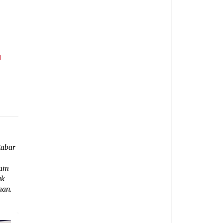
N
Kabar
ram
uk
aan.