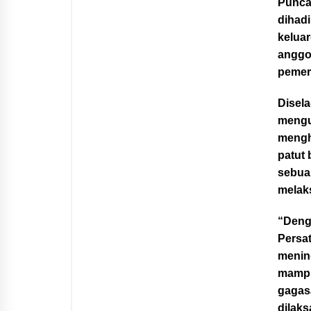
Punca
dihad
kelua
anggo
pemer
Disela
mengu
menghi
patut 
sebua
melak
“Deng
Persa
menin
mampu
gagas
dilaks