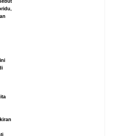
sebut
ridu,
dan
ini
di
ita
kiran
ti