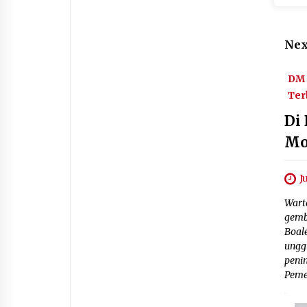
Nex
DM 
Ter
Di
Mo
J
Wart
gemb
Boal
ungg
peni
Peme