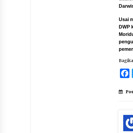
Darwi
Usai 
DWP k
Morid
pengu
pemer
Bagik
Pos