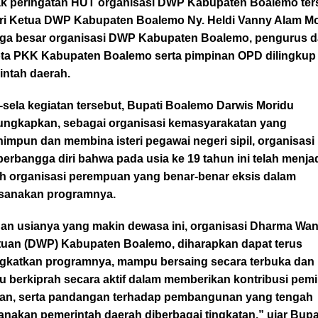
k peringatan HUT organisasi DWP Kabupaten Boalemo ter
iri Ketua DWP Kabupaten Boalemo Ny. Heldi Vanny Alam Mo
rga besar organisasi DWP Kabupaten Boalemo, pengurus 
ta PKK Kabupaten Boalemo serta pimpinan OPD dilingkup
intah daerah.
-sela kegiatan tersebut, Bupati Boalemo Darwis Moridu
ngkapkan, sebagai organisasi kemasyarakatan yang
mpun dan membina isteri pegawai negeri sipil, organisasi 
berbangga diri bahwa pada usia ke 19 tahun ini telah menja
h organisasi perempuan yang benar-benar eksis dalam
sanakan programnya.
an usianya yang makin dewasa ini, organisasi Dharma Wan
tuan (DWP) Kabupaten Boalemo, diharapkan dapat terus
gkatkan programnya, mampu bersaing secara terbuka dan
 berkiprah secara aktif dalam memberikan kontribusi pemi
an, serta pandangan terhadap pembangunan yang tengah
anakan pemerintah daerah diberbagai tingkatan,” ujar Bupa