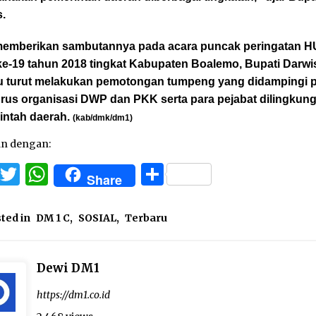
s.
memberikan sambutannya pada acara puncak peringatan 
e-19 tahun 2018 tingkat Kabupaten Boalemo, Bupati Darwi
u turut melakukan pemotongan tumpeng yang didampingi 
rus organisasi DWP dan PKK serta para pejabat dilingkun
intah daerah.
(kab/dmk/dm1)
an dengan:
Facebook
Twitter
WhatsApp
Share
Share
ted in
DM 1 C
,
SOSIAL
,
Terbaru
Dewi DM1
https://dm1.co.id