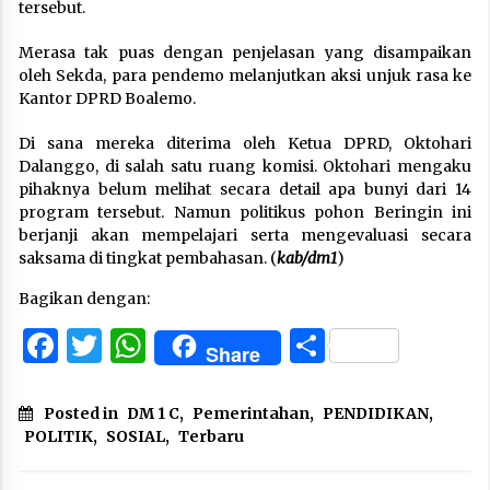
tersebut.
Merasa tak puas dengan penjelasan yang disampaikan
oleh Sekda, para pendemo melanjutkan aksi unjuk rasa ke
Kantor DPRD Boalemo.
Di sana mereka diterima oleh Ketua DPRD, Oktohari
Dalanggo, di salah satu ruang komisi. Oktohari mengaku
pihaknya belum melihat secara detail apa bunyi dari 14
program tersebut. Namun politikus pohon Beringin ini
berjanji akan mempelajari serta mengevaluasi secara
saksama di tingkat pembahasan. (
kab/dm1
)
Bagikan dengan:
Facebook
Twitter
WhatsApp
Share
Share
Posted in
DM 1 C
,
Pemerintahan
,
PENDIDIKAN
,
POLITIK
,
SOSIAL
,
Terbaru