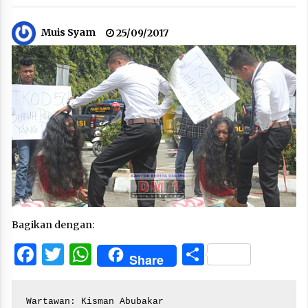
Muis Syam
25/09/2017
Bagikan dengan:
Facebook
Twitter
WhatsApp
Share
Share
Wartawan: Kisman Abubakar
