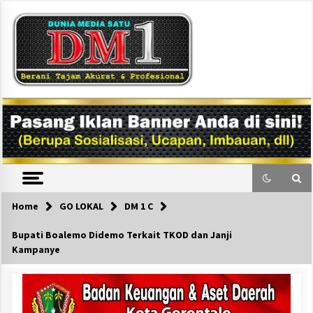
Skip
to
content
DM1
Home
GO LOKAL
DM 1 C
Bupati Boalemo Didemo Terkait TKOD dan Janji
Kampanye