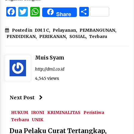
Facebook
Twitter
WhatsApp
Share
Share
Posted in
DM 1 C
,
Pelayanan
,
PEMBANGUNAN
,
PENDIDIKAN
,
PERIKANAN
,
SOSIAL
,
Terbaru
Muis Syam
http://dm1.co.id
4,545 views
Next Post
HUKUM
IRONI
KRIMINALITAS
Peristiwa
Terbaru
UNIK
Dua Pelaku Curat Tertangkap,