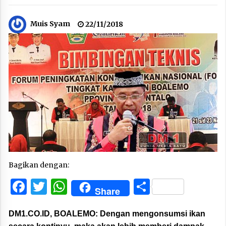
Muis Syam
22/11/2018
Bagikan dengan:
Facebook
Twitter
WhatsApp
Share
Share
DM1.CO.ID, BOALEMO:
Dengan mengonsumsi ikan