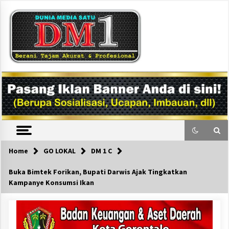
Skip
to
content
DM1
Home
GO LOKAL
DM 1 C
Buka Bimtek Forikan, Bupati Darwis Ajak Tingkatkan
Kampanye Konsumsi Ikan