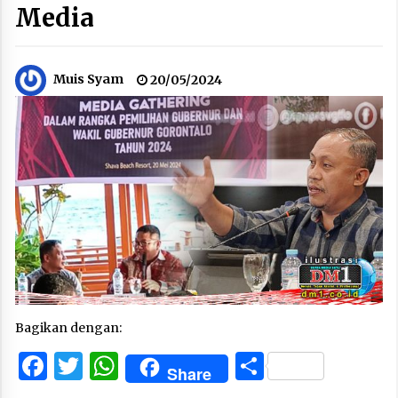
Media
Muis Syam
20/05/2024
Bagikan dengan:
Facebook
Twitter
WhatsApp
Share
Share