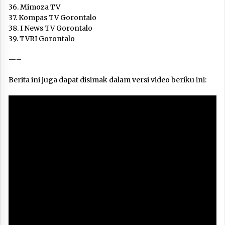
36. Mimoza TV
37. Kompas TV Gorontalo
38. I News TV Gorontalo
39. TVRI Gorontalo
—–
Berita ini juga dapat disimak dalam versi video beriku ini: