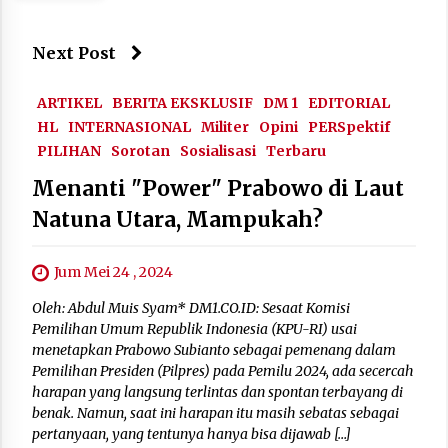
Next Post
ARTIKEL
BERITA EKSKLUSIF
DM 1
EDITORIAL
HL
INTERNASIONAL
Militer
Opini
PERSpektif
PILIHAN
Sorotan
Sosialisasi
Terbaru
Menanti "Power" Prabowo di Laut
Natuna Utara, Mampukah?
Jum Mei 24 , 2024
Oleh: Abdul Muis Syam* DM1.CO.ID: Sesaat Komisi
Pemilihan Umum Republik Indonesia (KPU-RI) usai
menetapkan Prabowo Subianto sebagai pemenang dalam
Pemilihan Presiden (Pilpres) pada Pemilu 2024, ada secercah
harapan yang langsung terlintas dan spontan terbayang di
benak. Namun, saat ini harapan itu masih sebatas sebagai
pertanyaan, yang tentunya hanya bisa dijawab […]