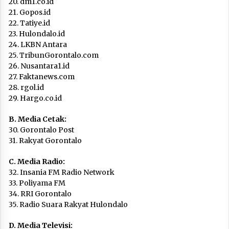
20. dm1.co.id
21. Gopos.id
22. Tatiye.id
23. Hulondalo.id
24. LKBN Antara
25. TribunGorontalo.com
26. Nusantara1.id
27. Faktanews.com
28. rgol.id
29. Hargo.co.id
B. Media Cetak:
30. Gorontalo Post
31. Rakyat Gorontalo
C. Media Radio:
32. Insania FM Radio Network
33. Poliyama FM
34. RRI Gorontalo
35. Radio Suara Rakyat Hulondalo
D. Media Televisi: