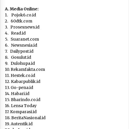
A. Media Online:
1. Pojok6.co.id
2. 60dtk.com
3. Prosesnews.id
4. Read.id
5. Suaranet.com
6. Newsnesia.id
7. Dailypost.id
8. Gosulut.id
9. Dulohupa.id
10. Rekamfakta.com
11. Hestek.co.id
12. Kabarpublik.id
13. Go-pena.id
14. Habari.id
15. Bharindo.co.id
16. Lensa Today
17. Komparasi.id
18. BeritaNasional.id
19. Autentik.id