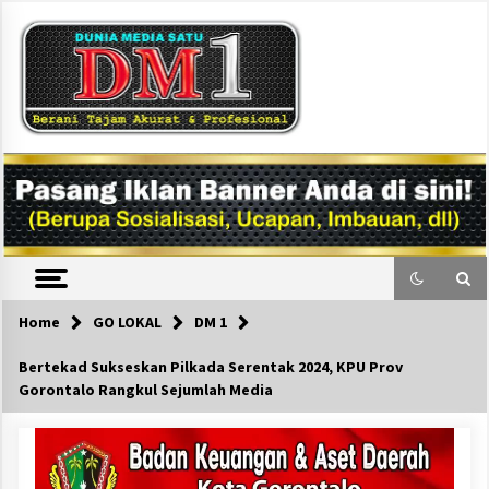
Skip
to
content
DM1
Home
GO LOKAL
DM 1
Bertekad Sukseskan Pilkada Serentak 2024, KPU Prov
Gorontalo Rangkul Sejumlah Media