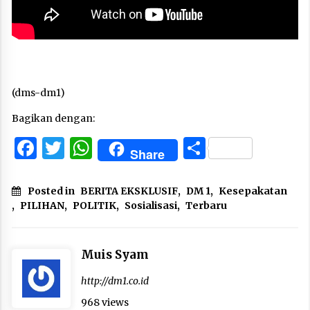
(dms-dm1)
Bagikan dengan:
Facebook
Twitter
WhatsApp
Share
Share
Posted in
BERITA EKSKLUSIF
,
DM 1
,
Kesepakatan
,
PILIHAN
,
POLITIK
,
Sosialisasi
,
Terbaru
Muis Syam
http://dm1.co.id
968 views