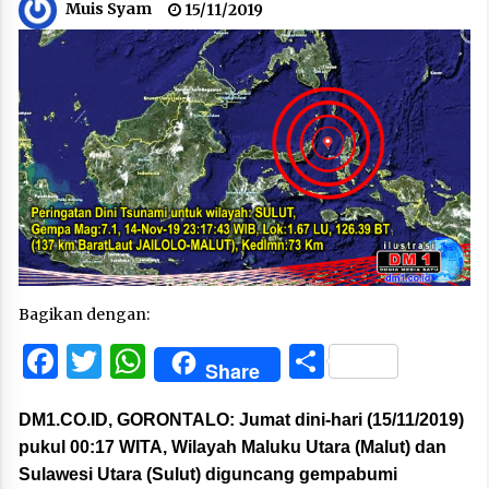
Muis Syam
15/11/2019
Bagikan dengan:
Facebook
Twitter
WhatsApp
Share
Share
DM1.CO.ID, GORONTALO:
Jumat dini-hari (15/11/2019)
pukul 00:17 WITA, Wilayah Maluku Utara (Malut) dan
Sulawesi Utara (Sulut) diguncang gempabumi