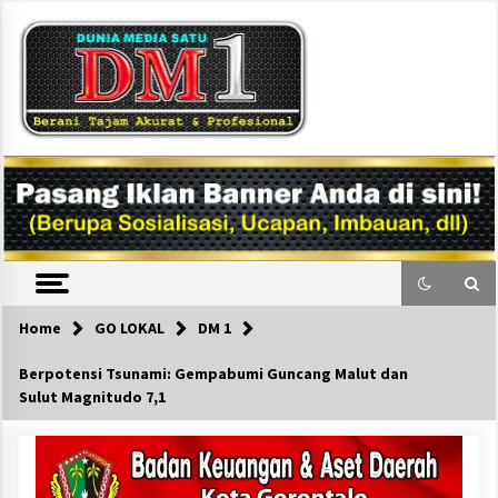
Skip
to
content
DM1
Home
GO LOKAL
DM 1
Berpotensi Tsunami: Gempabumi Guncang Malut dan
Sulut Magnitudo 7,1