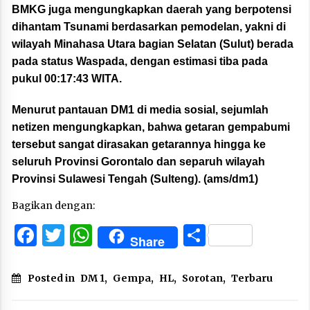
BMKG juga mengungkapkan daerah yang berpotensi
dihantam Tsunami berdasarkan pemodelan, yakni di
wilayah Minahasa Utara bagian Selatan (Sulut) berada
pada status Waspada, dengan estimasi tiba pada
pukul 00:17:43 WITA.
Menurut pantauan DM1 di media sosial, sejumlah
netizen mengungkapkan, bahwa getaran gempabumi
tersebut sangat dirasakan getarannya hingga ke
seluruh Provinsi Gorontalo dan separuh wilayah
Provinsi Sulawesi Tengah (Sulteng). (ams/dm1)
Bagikan dengan:
Facebook
Twitter
WhatsApp
Share
Share
Posted in
DM 1
,
Gempa
,
HL
,
Sorotan
,
Terbaru