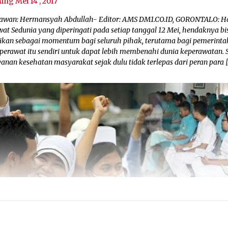
ing Mei 14 , 2017
awan: Hermansyah Abdullah- Editor: AMS DM1.CO.ID, GORONTALO: H
wat Sedunia yang diperingati pada setiap tanggal 12 Mei, hendaknya bi
dikan sebagai momentum bagi seluruh pihak, terutama bagi pemerinta
 perawat itu sendiri untuk dapat lebih membenahi dunia keperawatan. 
anan kesehatan masyarakat sejak dulu tidak terlepas dari peran para [