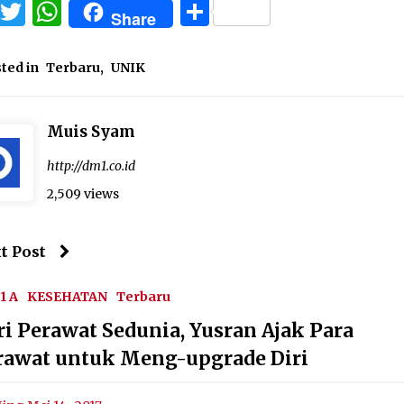
Facebook
Twitter
WhatsApp
Share
Share
ted in
Terbaru
,
UNIK
Muis Syam
http://dm1.co.id
2,509 views
t Post
1 A
KESEHATAN
Terbaru
ri Perawat Sedunia, Yusran Ajak Para
rawat untuk Meng-upgrade Diri