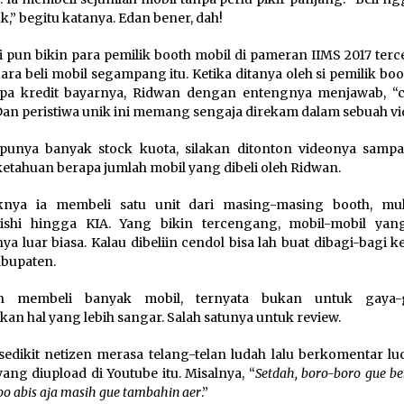
uk,” begitu katanya. Edan bener, dah!
ni pun bikin para pemilik booth mobil di pameran IIMS 2017 te
ara beli mobil segampang itu. Ketika ditanya oleh si pemilik bo
pa kredit bayarnya, Ridwan dengan entengnya menjawab, “c
Dan peristiwa unik ini memang sengaja direkam dalam sebuah vi
punya banyak stock kuota, silakan ditonton videonya sampai
etahuan berapa jumlah mobil yang dibeli oleh Ridwan.
aknya ia membeli satu unit dari masing-masing booth, mul
ishi hingga KIA. Yang bikin tercengang, mobil-mobil yang
ya luar biasa. Kalau dibeliin cendol bisa lah buat dibagi-bagi 
abupaten.
n membeli banyak mobil, ternyata bukan untuk gaya-g
kan hal yang lebih sangar. Salah satunya untuk review.
sedikit netizen merasa telang-telan ludah lalu berkomentar lu
yang diupload di Youtube itu. Misalnya, “
Setdah, boro-boro gue bel
o abis aja masih gue tambahin aer
.”