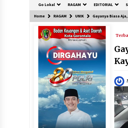
Go Lokal
RAGAM
EDITORIAL
S
Home
RAGAM
UNIK
Gayanya Biasa Aja,
Terb
Gay
Kay