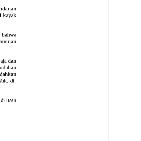
andanan
l kayak
, bahwa
jaminan
aja dan
mudahan
udahkan
uk, di-
di IIMS