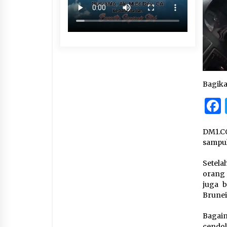
Bagik
DM1.CO
sampul
Setela
orang
juga b
Brunei
Bagaim
cendol