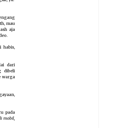
rcengang
oth, mau
ash aja
deo.
 habis,
ai dari
 dibeli
ke warga
ayaan,
cu pada
i mobil,