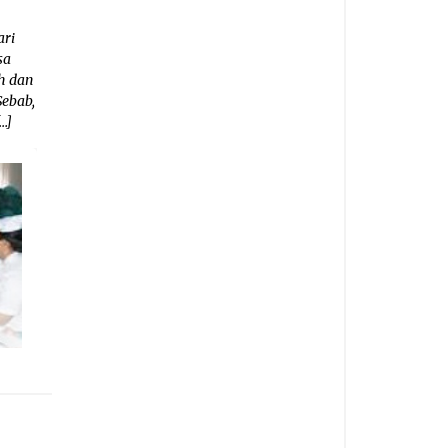
ari
sa
h dan
Sebab,
…]