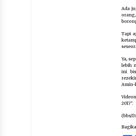
Ada ju
orang,
borong
Tapi a
ketam
seseor
Ya, se
lebih 
ini b
rezeki
Amin-
Videon
2017”.
(bbs/
Bagik