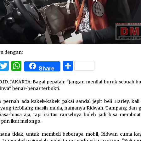
an dengan:
Facebook
Twitter
WhatsApp
Share
Share
.ID, JAKARTA: Bagai pepatah: “jangan menilai buruk sebuah bu
nya”, benar-benar terbukti.
h pernah ada kakek-kakek pakai sandal jepit beli Harley, kali
 yang terbilang masih muda, namanya Ridwan. Tampang dan 
iasa-biasa aja, tapi isi tas ranselnya boleh jadi bisa membua
 pun ikut melongo.
ana tidak, untuk membeli beberapa mobil, Ridwan cuma kay
. Ia membeli sejumlah mobil tanpa perlu pikir panjang. “Beli ng