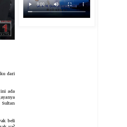
ku dari
 ini ada
gayanya
t Sultan
ak beli
gak, ya?