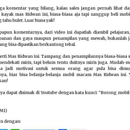
ga komentar yang bilang, kalau sales jangan pernah lihat d
 kayak mas Ridwan ini, biasa-biasa aja tapi sanggup beli mobi
 tahu bulet. Luar biasa yak!
papun komentarnya, dari video ini dapatlah diambil pelajaran
panan dan gaya maupun penampilan yang mewah, bukanlah 
ang bisa dipastikan berkantong tebal.
perti Mas Ridwan ini. Tampang dan penampilannya biasa-biasa s
mendekati miris, tapi belum tentu duitnya miris juga. Mudah-
isa jadi motivasi untuk semua orang agar pula bisa dim
nya, biar bisa belanja-belanja mobil macam Mas Ridwan ini. Y
kan!
ya dapat disimak di Youtube dengan kata kunci: “Borong mobil 
DM1)
an dengan: