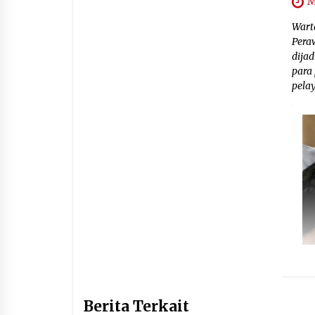
M
Wart
Pera
dija
para
pelay
Berita Terkait