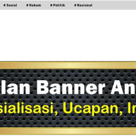
# Sosial
# Hukum
# Politik
# Nasional