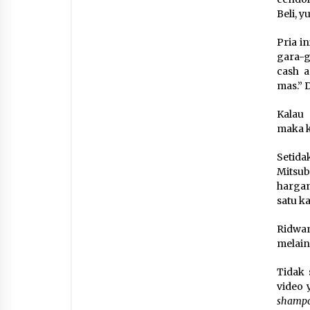
Beli, y
Pria i
gara-g
cash a
mas.” 
Kalau 
maka k
Setid
Mitsub
hargan
satu k
Ridwa
melain
Tidak 
video 
shampo