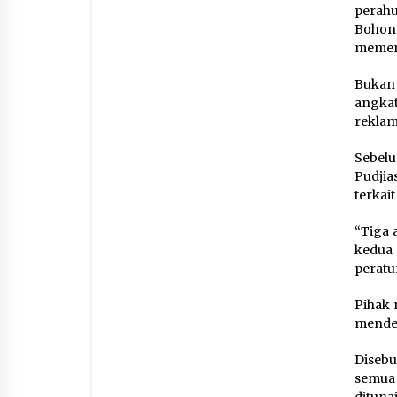
perahu
Bohong
mement
Bukan 
angka
reklama
Sebelu
Pudjia
terkait
“Tiga 
kedua 
peratur
Pihak 
menden
Disebu
semua
ditun