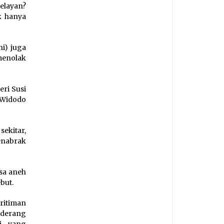
nelayan?
k hanya
i) juga
menolak
ri Susi
 Widodo
ekitar,
enabrak
asa aneh
but.
ritiman
nderang
ri yang