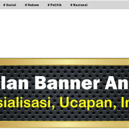
# Sosial
# Hukum
# Politik
# Nasional