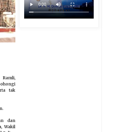
 Ramli,
bohongi
rta tak
n.
an dan
, Wakil