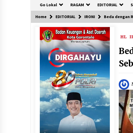
Go Lokal
RAGAM
EDITORIAL
S
Home
EDITORIAL
IRONI
Beda dengan Ri
HL
I
Bed
Se