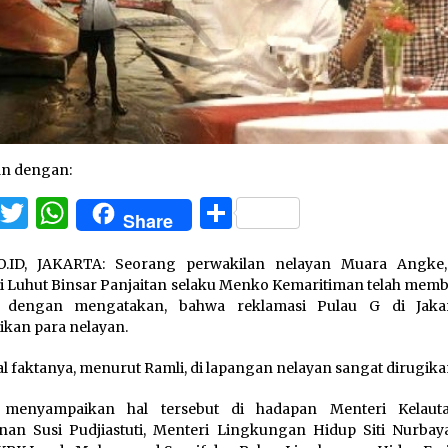
an dengan:
Facebook
Twitter
WhatsApp
Share
Share
O.ID, JAKARTA: Seorang perwakilan nelayan Muara Angke,
i Luhut Binsar Panjaitan selaku Menko Kemaritiman telah mem
k dengan mengatakan, bahwa reklamasi Pulau G di Jaka
kan para nelayan.
l faktanya, menurut Ramli, di lapangan nelayan sangat dirugika
 menyampaikan hal tersebut di hadapan Menteri Kelaut
nan Susi Pudjiastuti, Menteri Lingkungan Hidup Siti Nurbaya