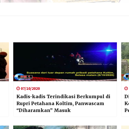
07/10/2020
Kadis-kadis Terindikasi Berkumpul di
D
Rupri Petahana Koltim, Panwascam
K
“Diharamkan” Masuk
P