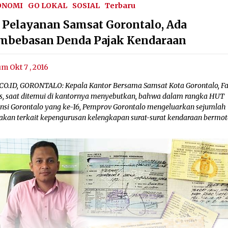
ONOMI
GO LOKAL
SOSIAL
Terbaru
i Pelayanan Samsat Gorontalo, Ada
mbebasan Denda Pajak Kendaraan
um Okt 7 , 2016
CO.ID, GORONTALO: Kepala Kantor Bersama Samsat Kota Gorontalo, F
s, saat ditemui di kantornya menyebutkan, bahwa dalam rangka HUT
insi Gorontalo yang ke-16, Pemprov Gorontalo mengeluarkan sejumlah
jakan terkait kepengurusan kelengkapan surat-surat kendaraan bermot