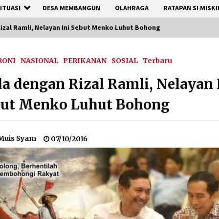
ITUASI
DESA MEMBANGUN
OLAHRAGA
RATAPAN SI MISKI
zal Ramli, Nelayan Ini Sebut Menko Luhut Bohong
RONI
NASIONAL
PERIKANAN
SOSIAL
Terbaru
a dengan Rizal Ramli, Nelayan 
but Menko Luhut Bohong
Muis Syam
07/10/2016