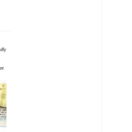
adly
or.