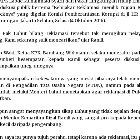
KPK Laode Muhammad Syarif dan Pakar Lingkungan Hidup Emil
diskusi publik bertema “Kebijakan Reklamasi: menilik Tujuan, 
eknya” yang digelar Komisi Pemberantasan Korupsi di Jl HR
uningan, Jakarta Selatan, Selasa (4 Oktober 2016).
 Pak Luhut bilang reklamasi tersebut tak merugikan nelay
. Kami sekarang sulit mencari ikan,” ujar Ramli.
 Wakil Ketua KPK, Bambang Widjojanto selaku moderator pad
emberi kesempatan kepada Ramli sebagai peserta diskus
mpaikan uneg-unegnya.
 menyampaikan kekesalannya yang meski pihaknya telah me
an di Pengadilan Tata Usaha Negara (PTUN), namun pada a
ntah melalui Menteri Luhut menetapkan agar reklamasi di Pula
utkan.
pun sangat menyayangkan sikap Luhut yang tidak sejalan deng
 Menko Kemaritim Rizal Ramli yang sangat pro kepada kepe
 kecil daripada pengembang.
 saya itu punya tujuh perahu, tetapi karena ada reklamasi, itu