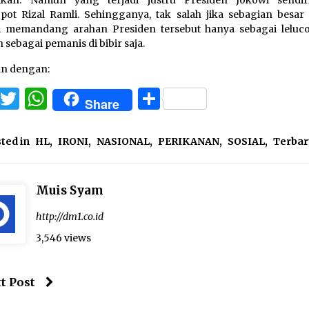
ot Rizal Ramli. Sehingganya, tak salah jika sebagian besar 
i memandang arahan Presiden tersebut hanya sebagai leluco
 sebagai pemanis di bibir saja.
an dengan:
Facebook
Twitter
WhatsApp
Share
Share
ted in
HL
,
IRONI
,
NASIONAL
,
PERIKANAN
,
SOSIAL
,
Terbar
Muis Syam
http://dm1.co.id
3,546 views
t Post