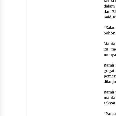
Ketua 
dalam 
dan Ef
Said, K
“Kalau
bohong
Mantan
itu m
menya
Ramli
gugat
pemeri
dilanj
Ramli 
mantan
rakyat
“Paman