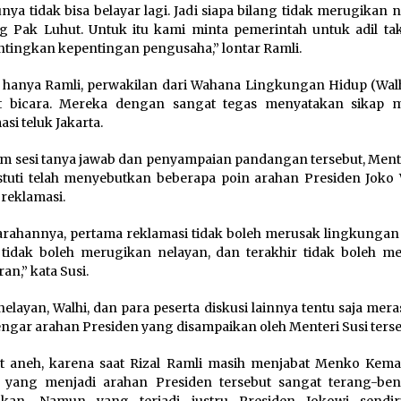
nya tidak bisa belayar lagi. Jadi siapa bilang tidak merugikan 
 Pak Luhut. Untuk itu kami minta pemerintah untuk adil ta
ingkan kepentingan pengusaha,” lontar Ramli.
hanya Ramli, perwakilan dari Wahana Lingkungan Hidup (Walh
t bicara. Mereka dengan sangat tegas menyatakan sikap 
si teluk Jakarta.
m sesi tanya jawab dan penyampaian pandangan tersebut, Mente
stuti telah menyebutkan beberapa poin arahan Presiden Joko
 reklamasi.
arahannya, pertama reklamasi tidak boleh merusak lingkungan s
tidak boleh merugikan nelayan, dan terakhir tidak boleh m
an,” kata Susi.
nelayan, Walhi, dan para peserta diskusi lainnya tentu saja mer
gar arahan Presiden yang disampaikan oleh Menteri Susi terse
t aneh, karena saat Rizal Ramli masih menjabat Menko Kema
 yang menjadi arahan Presiden tersebut sangat terang-be
aikan. Namun yang terjadi justru Presiden Jokowi sendi