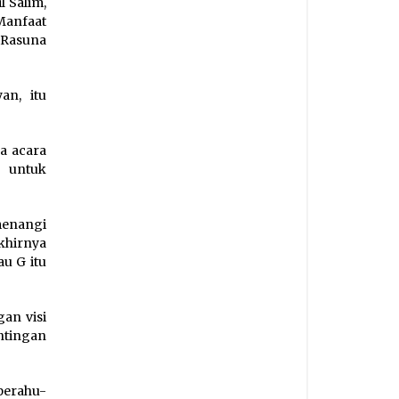
 Salim,
Manfaat
 Rasuna
an, itu
a acara
i untuk
menangi
khirnya
u G itu
an visi
ntingan
 perahu-