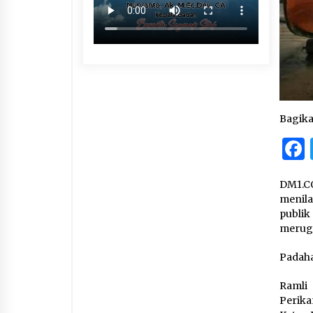
Bagik
DM1.C
menila
publi
merugi
Padaha
Ramli
Perika