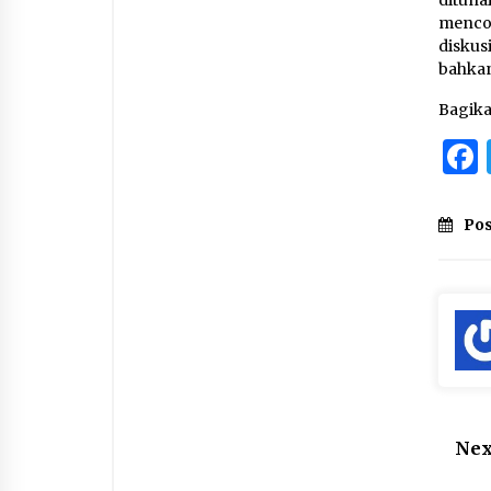
mencop
diskus
bahkan
Bagik
Pos
Nex