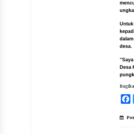
mencu
ungka
Untuk
kepada
dalam
desa.
“Saya 
Desa K
pungka
Bagik
Pos