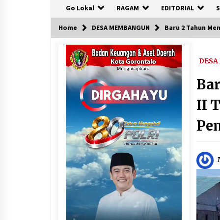
Go Lokal
RAGAM
EDITORIAL
S
Home
DESA MEMBANGUN
Baru 2 Tahun Me
DESA
Bar
II
Pe