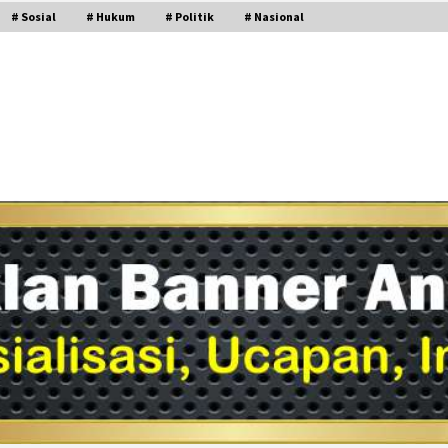
# Sosial
# Hukum
# Politik
# Nasional