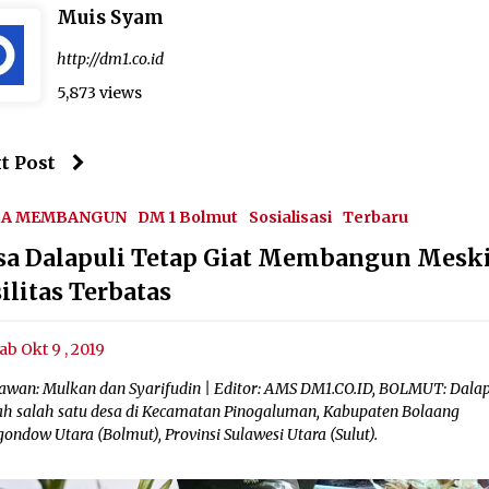
Muis Syam
http://dm1.co.id
5,873 views
t Post
SA MEMBANGUN
DM 1 Bolmut
Sosialisasi
Terbaru
sa Dalapuli Tetap Giat Membangun Mesk
ilitas Terbatas
ab Okt 9 , 2019
awan: Mulkan dan Syarifudin | Editor: AMS DM1.CO.ID, BOLMUT: Dalap
ah salah satu desa di Kecamatan Pinogaluman, Kabupaten Bolaang
ndow Utara (Bolmut), Provinsi Sulawesi Utara (Sulut).