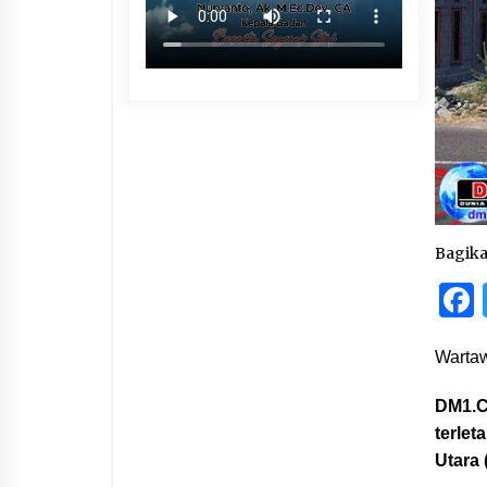
Bagik
Wartaw
DM1.C
terle
Utara 