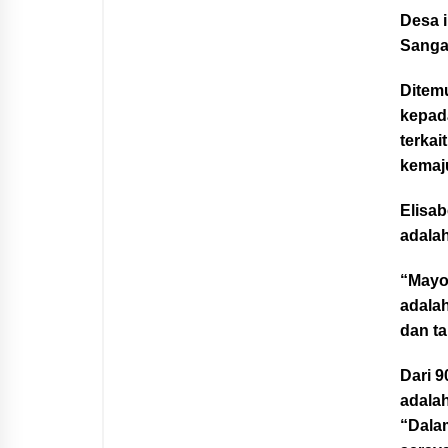
Desa 
Sangad
Ditemu
kepad
terkai
kemaju
Elisa
adalah
“Mayor
adalah
dan ta
Dari 9
adalah
“Dalam