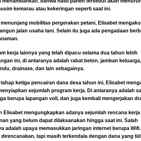
a menambahkan, bahwa hasil panen tersebut akan menurun
usim kemarau atau kekeringan seperti saat ini.
 menunjang mobilitas pergerakan petani, Elisabet mengaku
ngun jalan usaha tani. Selain itu juga ada pengadaan berb
tanaman.
m kerja lainnya yang telah dipacu selama dua tahun lebih
ngan ini, di antaranya adalah rabat beton, jamban keluarga
du, drainase, dan lain sebagainya.
tahap ketiga pencairan dana desa tahun ini, Elisabet men
menyiapkan sejumlah program kerja. Di antaranya adalah s
ga berupa lapangan voli, dan juga kembali mengerjakan dr
 Elisabet mengungkapkan adanya sejumlah rencana kerja
nan yang belum dapat dilaksanakan hingga saat ini. Salah
a adalah upaya memasukkan jaringan internet berupa Wifi. 
 direncanakan, tapi masih terkendala dengan dana yang ti