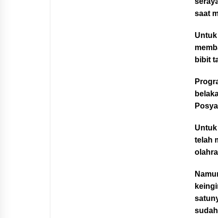
seray
saat m
Untuk
memba
bibit 
Progra
belaka
Posyan
Untuk 
telah 
olahra
Namun
keingi
satuny
sudah