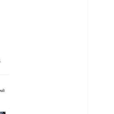
i
uli