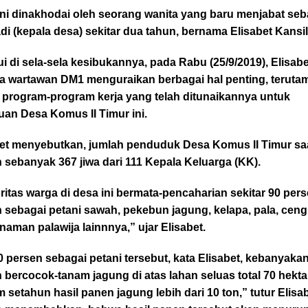
ini dinakhodai oleh seorang wanita yang baru menjabat seb
i (kepala desa) sekitar dua tahun, bernama Elisabet Kansil
i di sela-sela kesibukannya, pada Rabu (25/9/2019), Elisabe
a wartawan DM1 menguraikan berbagai hal penting, teruta
t program-program kerja yang telah ditunaikannya untuk
an Desa Komus II Timur ini.
bet menyebutkan, jumlah penduduk Desa Komus II Timur saa
 sebanyak 367 jiwa dari 111 Kepala Keluarga (KK).
itas warga di desa ini bermata-pencaharian sekitar 90 per
 sebagai petani sawah, pekebun jagung, kelapa, pala, ceng
naman palawija lainnnya,” ujar Elisabet.
0 persen sebagai petani tersebut, kata Elisabet, kebanyaka
 bercocok-tanam jagung di atas lahan seluas total 70 hekta
 setahun hasil panen jagung lebih dari 10 ton,” tutur Elisa