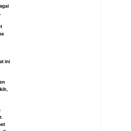
agai
.
t
ma
t ini
sen
kih,
n
r.
bet