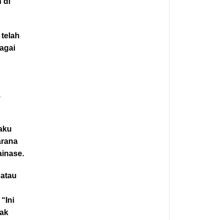
 di
 telah
agai
,
gaku
arana
ainase.
 atau
“Ini
dak