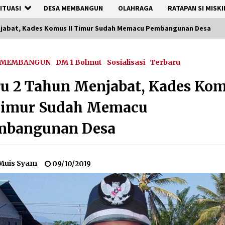
ITUASI
DESA MEMBANGUN
OLAHRAGA
RATAPAN SI MISKI
njabat, Kades Komus II Timur Sudah Memacu Pembangunan Desa
 MEMBANGUN
DM 1 Bolmut
Sosialisasi
Terbaru
u 2 Tahun Menjabat, Kades Ko
 Timur Sudah Memacu
mbangunan Desa
Muis Syam
09/10/2019