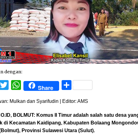
an dengan:
Facebook
Twitter
WhatsApp
Share
Share
an: Mulkan dan Syarifudin | Editor: AMS
O.ID, BOLMUT:
Komus II Timur adalah salah satu desa yan
tak di Kecamatan Kaidipang, Kabupaten Bolaang Mongond
(Bolmut), Provinsi Sulawesi Utara (Sulut).