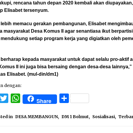
kupi, rencana tahun depan 2020 kembali akan diupayakan,
p Elisabet tersenyum.
 lebih memacu gerakan pembangunan, Elisabet mengimba
 masyarakat Desa Komus II agar senantiasa ikut berpartisi
 mendukung setiap program kerja yang digiatkan oleh pem
berharap kepada masyarakat untuk dapat selalu pro-aktif 
omus II ini juga bisa bersaing dengan desa-desa lainnya,”
s Elisabet. (mul-din/dm1)
an dengan:
Facebook
Twitter
WhatsApp
Share
Share
ted in
DESA MEMBANGUN
,
DM 1 Bolmut
,
Sosialisasi
,
Terba