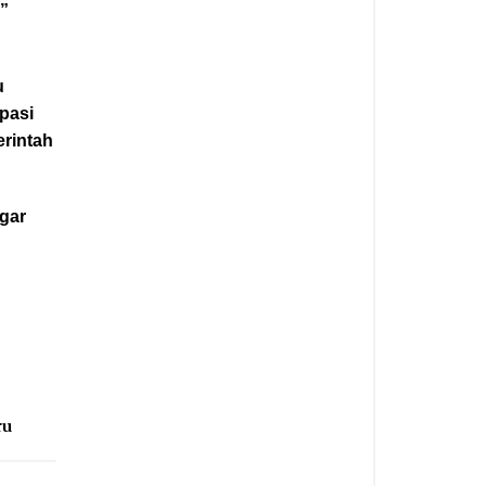
”
u
pasi
erintah
agar
ru