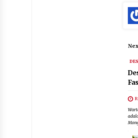
Nex
DE
De
Fas
R
Wart
adal
Mongo