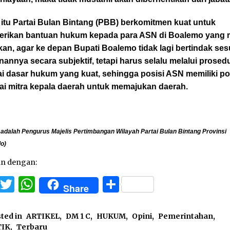
itu Partai Bulan Bintang (PBB) berkomitmen kuat untuk
rikan bantuan hukum kepada para ASN di Boalemo yang 
kan, agar ke depan Bupati Boalemo tidak lagi bertindak ses
nannya secara subjektif, tetapi harus selalu melalui prosed
ai dasar hukum yang kuat, sehingga posisi ASN memiliki po
ai mitra kepala daerah untuk memajukan daerah.
 adalah Pengurus Majelis Pertimbangan Wilayah Partai Bulan Bintang Provinsi
lo)
an dengan:
Facebook
Twitter
WhatsApp
Share
Share
ted in
ARTIKEL
,
DM 1 C
,
HUKUM
,
Opini
,
Pemerintahan
,
TIK
,
Terbaru