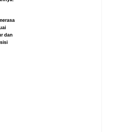
merasa
uai
ur dan
sisi