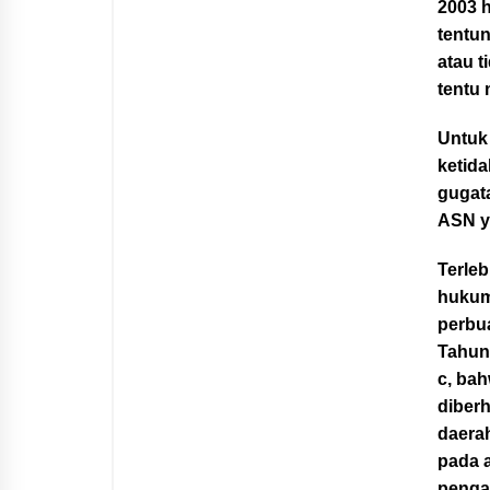
2003 h
tentu
atau t
tentu 
Untuk
ketid
gugat
ASN y
Terle
hukum
perbu
Tahun
c, bah
diberh
daera
pada a
pengan