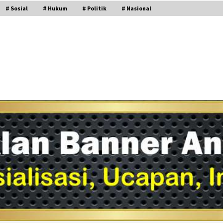
# Sosial
# Hukum
# Politik
# Nasional