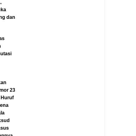
,
uka
ang dan
as
n
utasi
kan
mor 23
 Huruf
rena
la
ksud
asus
annya.