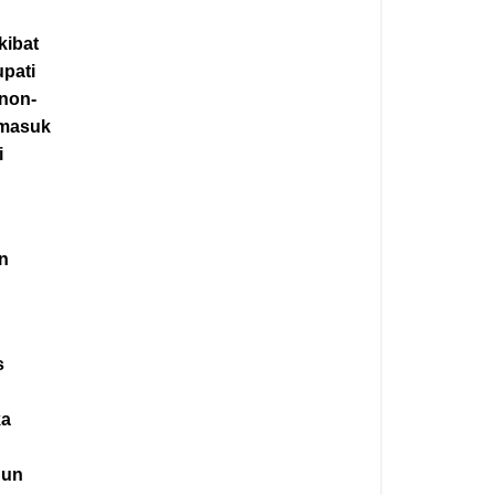
kibat
pati
non-
 masuk
i
an
s
ka
hun