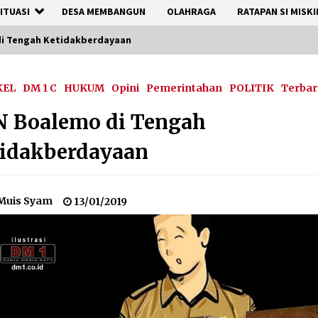
ITUASI
DESA MEMBANGUN
OLAHRAGA
RATAPAN SI MISKI
i Tengah Ketidakberdayaan
KEL
DM 1 C
HUKUM
Opini
Pemerintahan
POLITIK
Terbar
N Boalemo di Tengah
tidakberdayaan
Muis Syam
13/01/2019