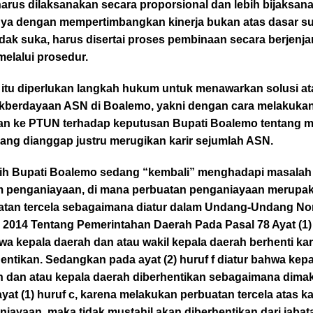
arus dilaksanakan secara proporsional dan lebih bijaksana
nya dengan mempertimbangkan kinerja bukan atas dasar s
idak suka, harus disertai proses pembinaan secara berjenj
melalui prosedur.
 itu diperlukan langkah hukum untuk menawarkan solusi at
akberdayaan ASN di Boalemo, yakni dengan cara melakuka
an ke PTUN terhadap keputusan Bupati Boalemo tentang m
ang dianggap justru merugikan karir sejumlah ASN.
bih Bupati Boalemo sedang “kembali” menghadapi masalah
 penganiayaan, di mana perbuatan penganiayaan merupa
atan tercela sebagaimana diatur dalam Undang-Undang No
 2014 Tentang Pemerintahan Daerah Pada Pasal 78 Ayat (1)
wa kepala daerah dan atau wakil kepala daerah berhenti ka
entikan. Sedangkan pada ayat (2) huruf f diatur bahwa kepa
h dan atau kepala daerah diberhentikan sebagaimana dima
yat (1) huruf c, karena melakukan perbuatan tercela atas k
iayaan, maka tidak mustahil akan diberhentikan dari jabat