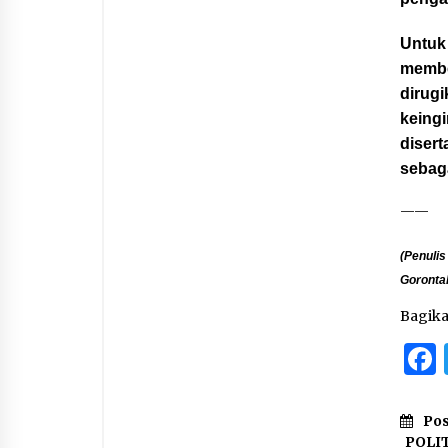
Untuk 
membe
dirugi
keingi
disert
sebag
——
(Penulis
Goronta
Bagik
Pos
POLI