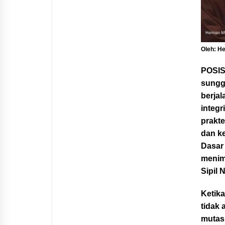
Oleh: H
POSIS
sungg
berjal
integr
prakte
dan k
Dasar
menim
Sipil 
Ketik
tidak
mutas