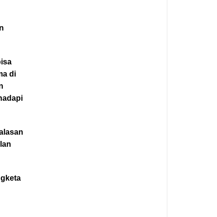
an
bisa
ma di
n
hadapi
alasan
ilan
ngketa
g