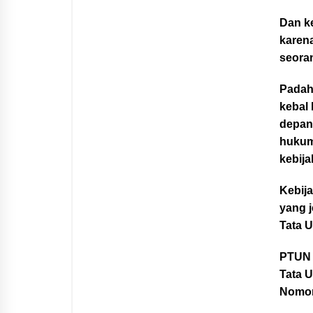
Dan ke
karen
seoran
Padah
kebal
depan
hukum
kebij
Kebij
yang j
Tata 
PTUN 
Tata 
Nomor