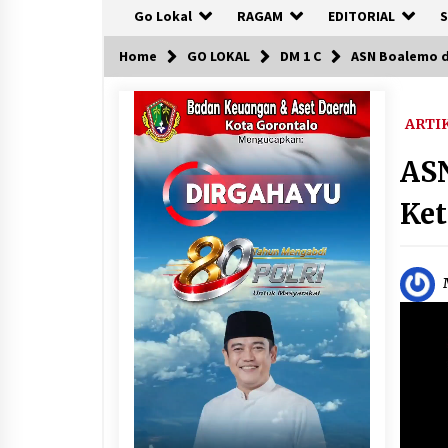
Go Lokal
RAGAM
EDITORIAL
S
Home
GO LOKAL
DM 1 C
ASN Boalemo d
ARTI
AS
Ke