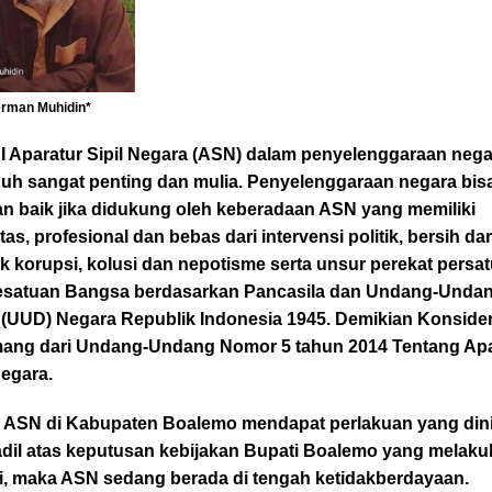
erman Muhidin*
I
Aparatur Sipil Negara (ASN) dalam penyelenggaraan nega
uh sangat penting dan mulia. Penyelenggaraan negara bis
an baik jika didukung oleh keberadaan ASN yang memiliki
itas, profesional dan bebas dari intervensi politik, bersih dar
k korupsi, kolusi dan nepotisme serta unsur perekat persa
esatuan Bangsa berdasarkan Pancasila dan Undang-Unda
 (UUD) Negara Republik Indonesia 1945. Demikian Konside
ang dari Undang-Undang Nomor 5 tahun 2014 Tentang Apa
Negara.
a ASN di Kabupaten Boalemo mendapat perlakuan yang dini
 adil atas keputusan kebijakan Bupati Boalemo yang melak
i, maka ASN sedang berada di tengah ketidakberdayaan.