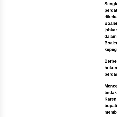
Sengk
perda
dikel
Boale
jobka
dalam
Boale
kepeg
Berbe
hukum 
berda
Mence
tindak
Karena
bupat
membe