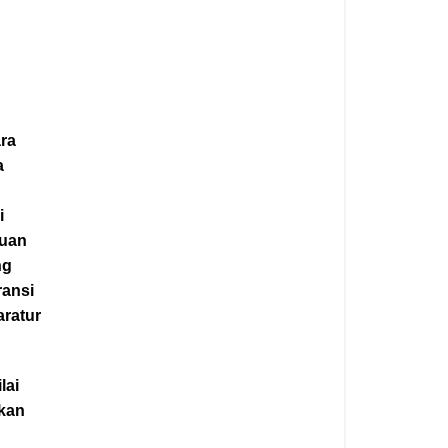
ra
a
i
tuan
ng
ransi
ratur
lai
ukan