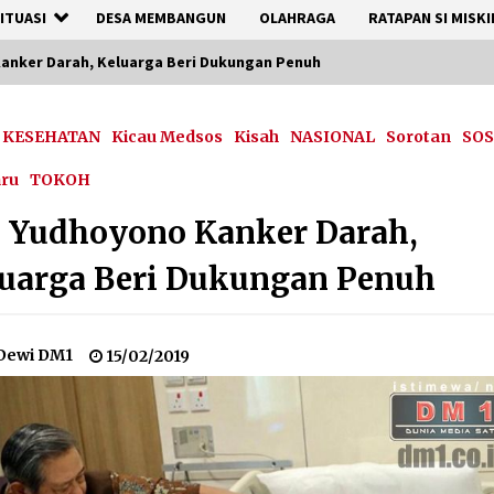
ITUASI
DESA MEMBANGUN
OLAHRAGA
RATAPAN SI MISKI
anker Darah, Keluarga Beri Dukungan Penuh
KESEHATAN
Kicau Medsos
Kisah
NASIONAL
Sorotan
SOS
aru
TOKOH
 Yudhoyono Kanker Darah,
uarga Beri Dukungan Penuh
Dewi DM1
15/02/2019