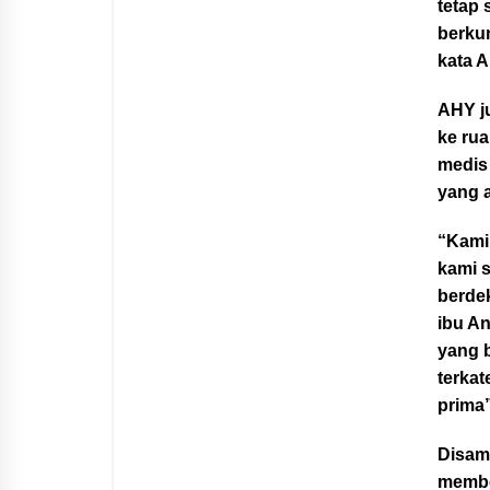
tetap 
berkun
kata 
AHY j
ke rua
medis
yang a
“Kami 
kami s
berde
ibu A
yang 
terkat
prima
Disamp
membe