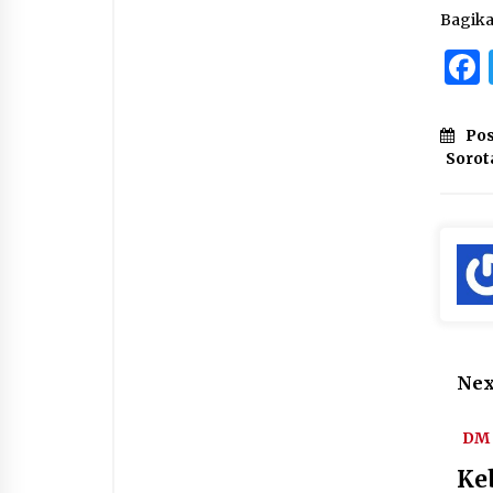
Bagik
Pos
Sorot
Nex
DM 
Ke