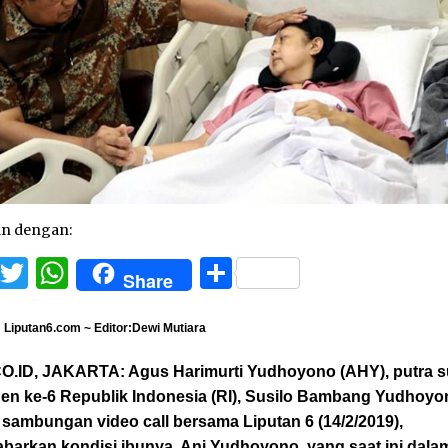
an dengan:
Facebook
Twitter
WhatsApp
Share
Share
 Liputan6.com ~ Editor:Dewi Mutiara
O.ID, JAKARTA:
Agus Harimurti Yudhoyono (AHY), putra 
den ke-6 Republik Indonesia (RI), Susilo Bambang Yudhoyo
sambungan video call bersama Liputan 6 (14/2/2019),
barkan kondisi ibunya, Ani Yudhoyono, yang saat ini dala