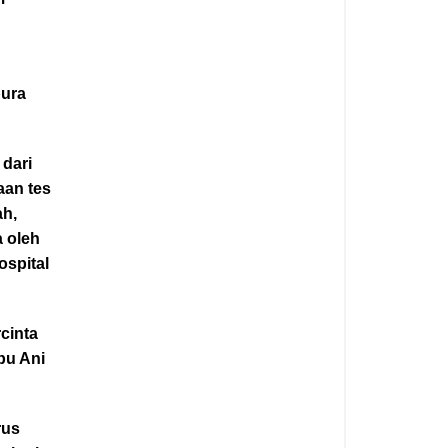
pura
dari
aan tes
ah,
a oleh
ospital
cinta
bu Ani
rus