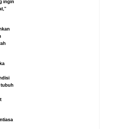
g ingin
t,”
ahkan
n
rah
ika
ndisi
 tubuh
t
ntiasa