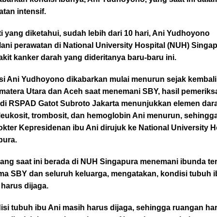
tan intensif.
i yang diketahui, sudah lebih dari 10 hari, Ani Yudhoyono
ani perawatan di National University Hospital (NUH) Singa
akit kanker darah yang dideritanya baru-baru ini.
si Ani Yudhoyono dikabarkan mulai menurun sejak kembali 
umatera Utara dan Aceh saat menemani SBY, hasil pemeriks
 di RSPAD Gatot Subroto Jakarta menunjukkan elemen dar
leukosit, trombosit, dan hemoglobin Ani menurun, sehingg
kter Kepresidenan ibu Ani dirujuk ke National University H
pura.
ang saat ini berada di NUH Singapura menemani ibunda ter
ma SBY dan seluruh keluarga, mengatakan, kondisi tubuh i
harus dijaga.
si tubuh ibu Ani masih harus dijaga, sehingga ruangan ha