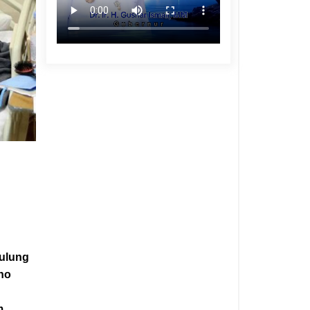
sulung
no
m