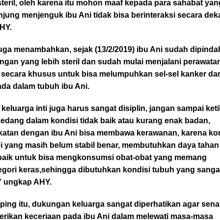
steril, oleh karena itu mohon maaf kepada para sahabat yan
jung menjenguk ibu Ani tidak bisa berinteraksi secara deka
AHY.
uga menambahkan, sejak (13/2/2019) ibu Ani sudah dipind
ngan yang lebih steril dan sudah mulai menjalani perawata
 secara khusus untuk bisa melumpuhkan sel-sel kanker da
da dalam tubuh ibu Ani.
keluarga inti juga harus sangat disiplin, jangan sampai ket
edang dalam kondisi tidak baik atau kurang enak badan,
katan dengan ibu Ani bisa membawa kerawanan, karena ko
ni yang masih belum stabil benar, membutuhkan daya tahan
baik untuk bisa mengkonsumsi obat-obat yang memang
egori keras,sehingga dibutuhkan kondisi tubuh yang sanga
” ungkap AHY.
ing itu, dukungan keluarga sangat diperhatikan agar sena
rikan keceriaan pada ibu Ani dalam melewati masa-masa