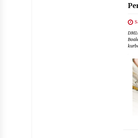
Pe
S
DM1.
Boal
kurb