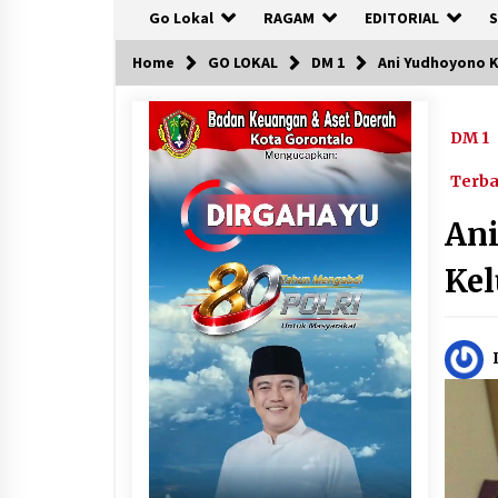
Go Lokal
RAGAM
EDITORIAL
S
Home
GO LOKAL
DM 1
Ani Yudhoyono K
DM 1
Terb
Ani
Kel