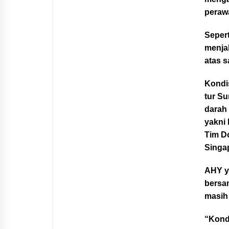
perawa
Sepert
menjal
atas s
Kondi
tur S
darah
yakni 
Tim Do
Singa
AHY y
bersa
masih 
“Kondi