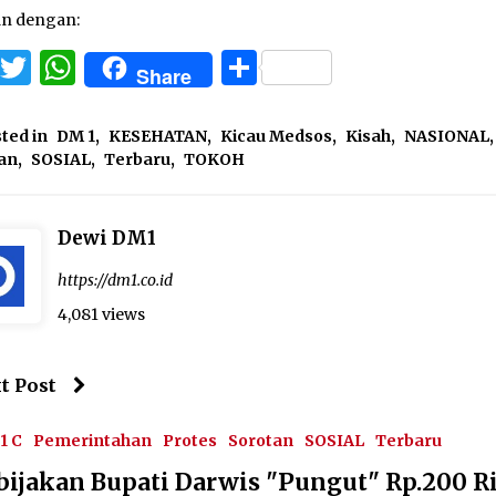
an dengan:
Facebook
Twitter
WhatsApp
Share
Share
ted in
DM 1
,
KESEHATAN
,
Kicau Medsos
,
Kisah
,
NASIONAL
,
an
,
SOSIAL
,
Terbaru
,
TOKOH
Dewi DM1
https://dm1.co.id
4,081 views
t Post
1 C
Pemerintahan
Protes
Sorotan
SOSIAL
Terbaru
bijakan Bupati Darwis "Pungut" Rp.200 R