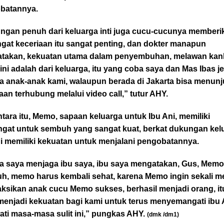
batannya.
ngan penuh dari keluarga inti juga cucu-cucunya memberi
gat keceriaan itu sangat penting, dan dokter manapun
takan, kekuatan utama dalam penyembuhan, melawan kan
ini adalah dari keluarga, itu yang coba saya dan Mas Ibas j
a anak-anak kami, walaupun berada di Jakarta bisa menun
aan terhubung melalui video call,” tutur AHY.
ara itu, Memo, sapaan keluarga untuk Ibu Ani, memiliki
gat untuk sembuh yang sangat kuat, berkat dukungan kel
ni memiliki kekuatan untuk menjalani pengobatannya.
ka saya menjaga ibu saya, ibu saya mengatakan, Gus, Memo
h, memo harus kembali sehat, karena Memo ingin sekali me
ksikan anak cucu Memo sukses, berhasil menjadi orang, it
menjadi kekuatan bagi kami untuk terus menyemangati ibu 
ti masa-masa sulit ini,” pungkas AHY.
(dmk /dm1)