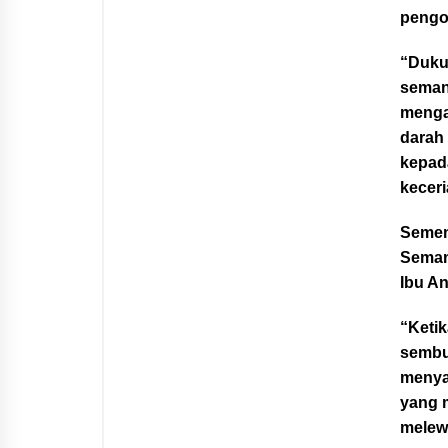
pengo
“Duku
seman
menga
darah 
kepad
keceri
Sement
Seman
Ibu A
“Keti
sembu
menya
yang 
melewa