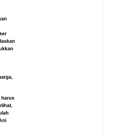
kan
ker
elaskan
jukkan
uarga,
 harus
lihat,
ulah
Ani