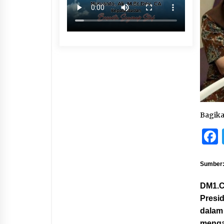
Bagik
Sumber:
DM1.C
Presi
dalam 
menga