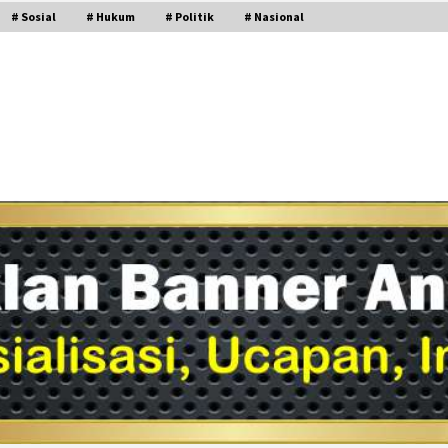
# Sosial
# Hukum
# Politik
# Nasional