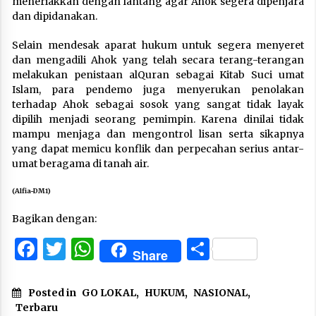
meneriakkan dengan lantang agar Ahok segera dipenjara
dan dipidanakan.
Selain mendesak aparat hukum untuk segera menyeret
dan mengadili Ahok yang telah secara terang-terangan
melakukan penistaan alQuran sebagai Kitab Suci umat
Islam, para pendemo juga menyerukan penolakan
terhadap Ahok sebagai sosok yang sangat tidak layak
dipilih menjadi seorang pemimpin. Karena dinilai tidak
mampu menjaga dan mengontrol lisan serta sikapnya
yang dapat memicu konflik dan perpecahan serius antar-
umat beragama di tanah air.
(Alfia-DM1)
Bagikan dengan:
Facebook
Twitter
WhatsApp
Share
Share
Posted in
GO LOKAL
,
HUKUM
,
NASIONAL
,
Terbaru