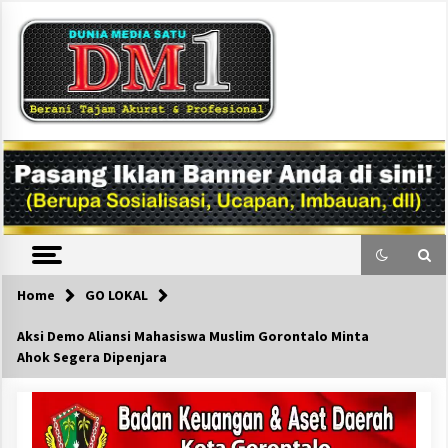
Skip
to
content
DM1
Home
GO LOKAL
Aksi Demo Aliansi Mahasiswa Muslim Gorontalo Minta
Ahok Segera Dipenjara