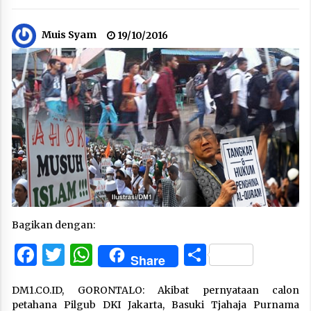
Muis Syam
19/10/2016
Bagikan dengan:
Facebook
Twitter
WhatsApp
Share
Share
DM1.CO.ID, GORONTALO: Akibat pernyataan calon
petahana Pilgub DKI Jakarta, Basuki Tjahaja Purnama