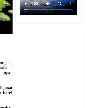
an pada
rada di
enutupan
i pasar
-barel,
renakan