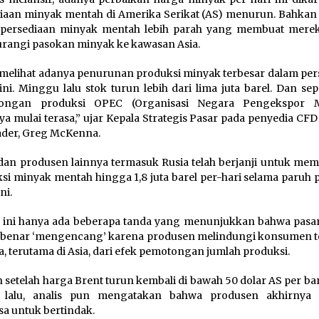
iaan minyak mentah di Amerika Serikat (AS) menurun. Bahkan 
, persediaan minyak mentah lebih parah yang membuat mere
angi pasokan minyak ke kawasan Asia.
melihat adanya penurunan produksi minyak terbesar dalam per
ini. Minggu lalu stok turun lebih dari lima juta barel. Dan sep
ongan produksi OPEC (Organisasi Negara Pengekspor M
ya mulai terasa,” ujar Kepala Strategis Pasar pada penyedia CF
ader, Greg McKenna.
an produsen lainnya termasuk Rusia telah berjanji untuk me
si minyak mentah hingga 1,8 juta barel per-hari selama paruh 
ni.
 ini hanya ada beberapa tanda yang menunjukkan bahwa pasar
benar ‘mengencang’ karena produsen melindungi konsumen t
, terutama di Asia, dari efek pemotongan jumlah produksi.
setelah harga Brent turun kembali di bawah 50 dolar AS per ba
 lalu, analis pun mengatakan bahwa produsen akhirnya
sa untuk bertindak.