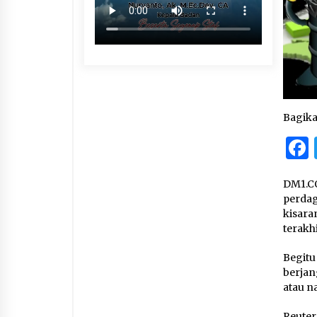
Bagik
DM1.CO
perdag
kisara
terakhi
Begitu
berjan
atau na
Reuter