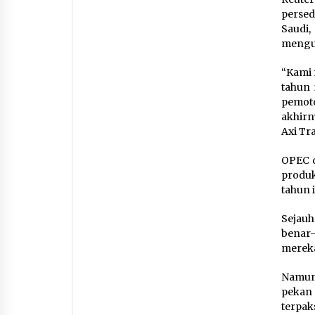
persed
Saudi
mengur
“Kami 
tahun 
pemot
akhirn
Axi Tr
OPEC d
produk
tah‎un i
Sejauh
benar-
mereka
Namun 
pekan
terpak