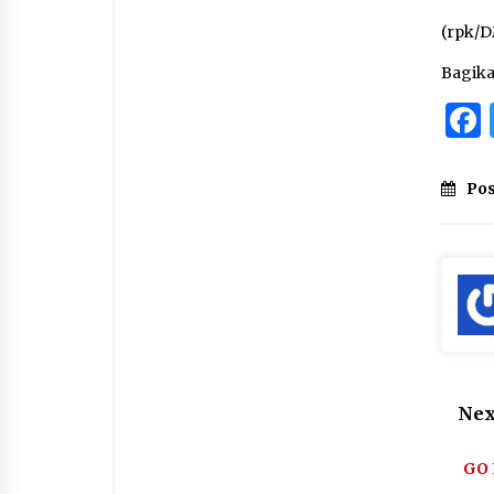
(rpk/
Bagik
Pos
Nex
GO