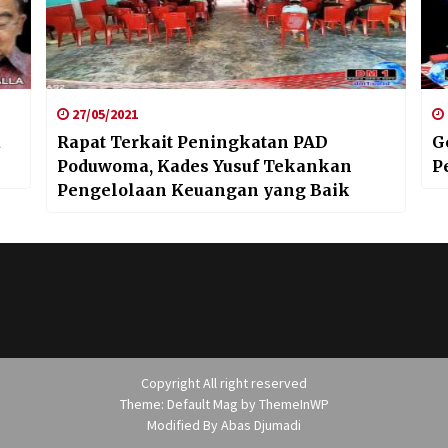
27/05/2021
a
Rapat Terkait Peningkatan PAD
G
Poduwoma, Kades Yusuf Tekankan
P
Pengelolaan Keuangan yang Baik
Copyright All right reserved
Theme: Default Mag by
ThemeInWP
Modified By
Abas Djumadi