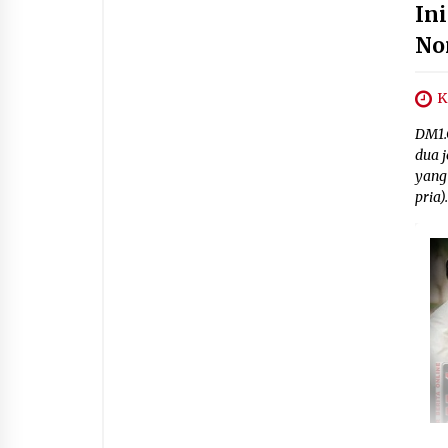
Ini
No
K
DM1.C
dua j
yang
pria)