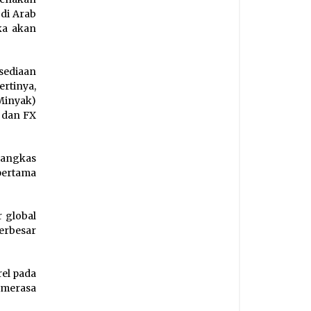
di Arab
ka akan
sediaan
ertinya,
inyak)
D dan FX
mangkas
pertama
 global
erbesar
rel pada
 merasa