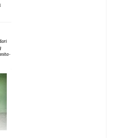
a
dari
g
anita-