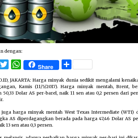
an dengan:
Facebook
Twitter
WhatsApp
Share
Share
.ID, JAKARTA: Harga minyak dunia sedikit mengalami kenaik
angan, Kamis (11/5/2017). Harga minyak mentah, Brent, be
n 50,33 Dolar AS per-barel, naik 11 sen atau 0,2 persen dari p
r.
 juga harga minyak mentah West Texas Intermediate (WTI) d
gka AS diperdagangkan berada pada harga 47,46 Dolar AS per
ik 13 sen atau 0,3 persen.
s melansir, adanya perbaikan harga minyak per-hari ini dika