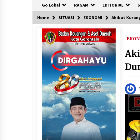
Go Lokal
RAGAM
EDITORIAL
S
Home
SITUASI
EKONOMI
Akibat Kurang
EKON
Aki
Dun