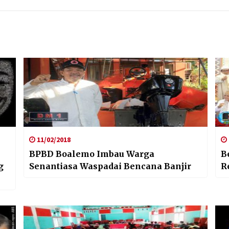
11/02/2018
BPBD Boalemo Imbau Warga
B
g
Senantiasa Waspadai Bencana Banjir
R