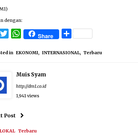
DM1)
an dengan:
Facebook
Twitter
WhatsApp
Share
Share
ted in
EKONOMI
,
INTERNASIONAL
,
Terbaru
Muis Syam
http://dm1.co.id
1,941 views
t Post
 LOKAL
Terbaru