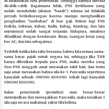
di-anaktirikan oleh pemerintah. Sehingga hatinya merasa
dicabik-cabik. Bagaimana tidak, PNS (terkhusus yang
sudah menduduki jabatan “basah”) selama ini tidaklah
pernah berkekurangan karena mampu menghasilkan
penghasilan “tambahan” di luar gaji. Belum lagi PNS
(Sekda, Sekwan, Kaban, Kadis, Kabag, Kasubag, dan lain
sejenisnya) sudah sangat terjamin hidupnya, misalnya
difasilitasi dengan kendaraan dinas, ruangan kerja yang
ber-AC, dan lain sebagainya.
Terlebih ketika kita tahu bersama, bahwa kita semua sama-
sama bayar pajak untuk negara ini, sehingga jika THR
hanya diberikan kepada para PNS, maka mereka yang
Non-PNS sungguh amat merasakan sakit hati, dan tentu
saja amat merasakan bahwa sila ke-5 Pancasila sepertinya
hanyalah sebuah OMONG-KOSONG. Sekali lagi hanyalah
OMONG KOSONG.
Kalau pemerintah (presiden) mau benar-benar
mewujudkan dan menegakkan Pancasila, maka tunaikan 1
sila saja secara maksimal, yakni Sila kelima.