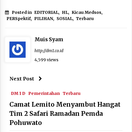
Posted in
EDITORIAL
,
HL
,
Kicau Medsos
,
PERSpektif
,
PILIHAN
,
SOSIAL
,
Terbaru
Muis Syam
http://dm1.co.id
4,599 views
Next Post
DM 1 D
Pemerintahan
Terbaru
Camat Lemito Menyambut Hangat
Tim 2 Safari Ramadan Pemda
Pohuwato