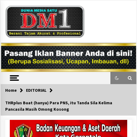
Skip
to
content
DM1
Home
EDITORIAL
THRplus Buat (hanya) Para PNS, itu Tanda Sila Kelima
Pancasila Masih Omong Kosong