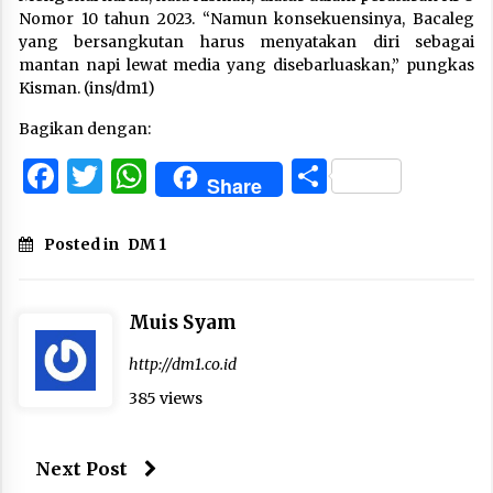
Nomor 10 tahun 2023. “Namun konsekuensinya, Bacaleg
yang bersangkutan harus menyatakan diri sebagai
mantan napi lewat media yang disebarluaskan,” pungkas
Kisman. (ins/dm1)
Bagikan dengan:
Facebook
Twitter
WhatsApp
Share
Share
Posted in
DM 1
Muis Syam
http://dm1.co.id
385 views
Next Post