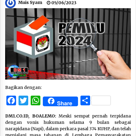
Muis Syam
05/06/2023
Bagikan dengan:
Facebook
Twitter
WhatsApp
Share
Share
DM1.CO.ID, BOALEMO:
Meski sempat pernah terpidana
dengan vonis hukuman selama 9 bulan sebagai
narapidana (Napi), dalam perkara pasal 374 KUHP, dan telah
menjalani masa tahanan di Lembaga Pemasyarakatan