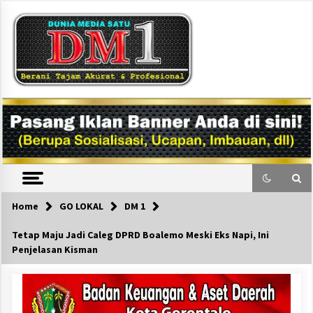
Skip
to
content
DM1
Home
GO LOKAL
DM 1
Tetap Maju Jadi Caleg DPRD Boalemo Meski Eks Napi, Ini
Penjelasan Kisman