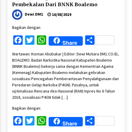
Pembekalan Dari BNNK Boalemo
Dewi DM1
16/08/2019
Bagikan dengan:
Facebook
Twitter
WhatsApp
Share
Share
Wartawan: Kisman Abubakar | Editor: Dewi Mutiara DM1.CO.ID,
BOALEMO: Badan Narkotika Nasional Kabupaten Boalemo
(BNNK Boalemo) bekerja sama dengan Kementrian Agama
(Kemenag) Kabupaten Boalemo melakukan gebrakan
sosialisasi Pencegahan Pemberantasan Penyalahgunaan dan
Peredaran Gelap Narkoba (P4GN). Pasalnya, untuk
optimalisasi Rencana Aksi Nasional (RAN) Inpres No 6 Tahun
2018, sosialisasi P4GN tidak […]
Bagikan dengan:
Facebook
Twitter
WhatsApp
Share
Share