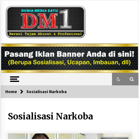
Skip
to
content
DM1
Home
Sosialisasi Narkoba
Sosialisasi Narkoba