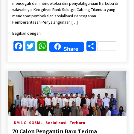
mencegah dan mendeteksi dini penyalahgunaan Narkoba di
wilayahnya. Kini giliran Bank Sulutgo Cabang Tilamuta yang
mendapat pembekalan sosialisasi Pencegahan
Pemberantasan Penyalahgunaan […]
Bagikan dengan:
Facebook
Twitter
WhatsApp
Share
Share
DM 1 C
SOSIAL
Sosialisasi
Terbaru
70 Calon Pengantin Baru Terima