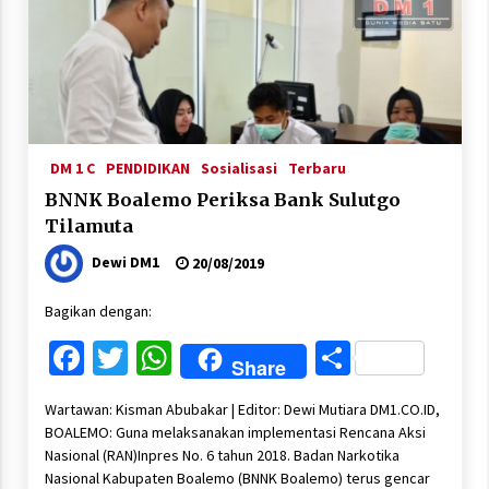
DM 1 C
PENDIDIKAN
Sosialisasi
Terbaru
BNNK Boalemo Periksa Bank Sulutgo
Tilamuta
Dewi DM1
20/08/2019
Bagikan dengan:
Facebook
Twitter
WhatsApp
Share
Share
Wartawan: Kisman Abubakar | Editor: Dewi Mutiara DM1.CO.ID,
BOALEMO: Guna melaksanakan implementasi Rencana Aksi
Nasional (RAN)Inpres No. 6 tahun 2018. Badan Narkotika
Nasional Kabupaten Boalemo (BNNK Boalemo) terus gencar