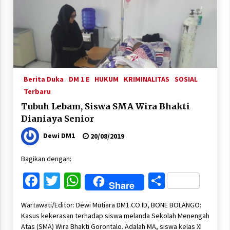
Berita Duka
DM 1 E
HUKUM
KRIMINALITAS
SOSIAL
Terbaru
Tubuh Lebam, Siswa SMA Wira Bhakti
Dianiaya Senior
Dewi DM1
20/08/2019
Bagikan dengan:
Facebook
Twitter
WhatsApp
Share
Share
Wartawati/Editor: Dewi Mutiara DM1.CO.ID, BONE BOLANGO:
Kasus kekerasan terhadap siswa melanda Sekolah Menengah
Atas (SMA) Wira Bhakti Gorontalo. Adalah MA, siswa kelas XI