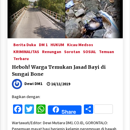
Berita Duka
DM 1
HUKUM
Kicau Medsos
KRIMINALITAS
Renungan
Sorotan
SOSIAL
Temuan
Terbaru
Heboh! Warga Temukan Jasad Bayi di
Sungai Bone
Dewi DM1
16/11/2019
Bagikan dengan:
Facebook
Twitter
WhatsApp
Share
Share
Wartawati/Editor: Dewi Mutiara DM1.CO.ID, GORONTALO:
Penemuan mayat bayi berjenis kelamin perempuan di bawah