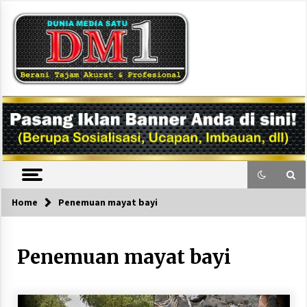
Skip
to
content
DM1
Home
Penemuan mayat bayi
Penemuan mayat bayi