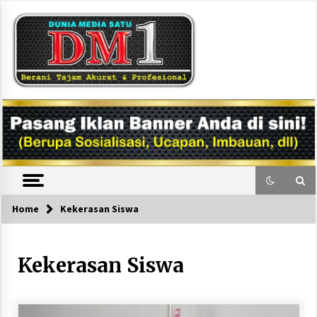
Skip
to
content
DM1
Home
Kekerasan Siswa
Kekerasan Siswa