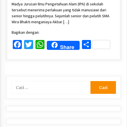
Madya Jurusan Ilmu Pengetahuan Alam (IPA) di sekolah
tersebut menerima perlakuan yang tidak manusiawi dari
senior hingga pelatihnya. Sejumlah senior dan pelatih SMA
Wira Bhakti menganiaya Akbar […]
Bagikan dengan:
Facebook
Twitter
WhatsApp
Share
Share
Cari
untuk: