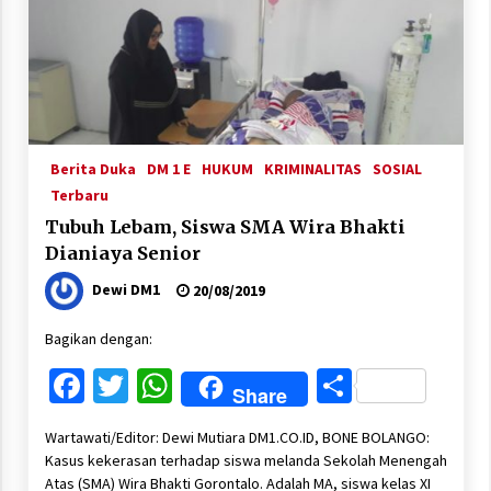
Berita Duka
DM 1 E
HUKUM
KRIMINALITAS
SOSIAL
Terbaru
Tubuh Lebam, Siswa SMA Wira Bhakti
Dianiaya Senior
Dewi DM1
20/08/2019
Bagikan dengan:
Facebook
Twitter
WhatsApp
Share
Share
Wartawati/Editor: Dewi Mutiara DM1.CO.ID, BONE BOLANGO:
Kasus kekerasan terhadap siswa melanda Sekolah Menengah
Atas (SMA) Wira Bhakti Gorontalo. Adalah MA, siswa kelas XI