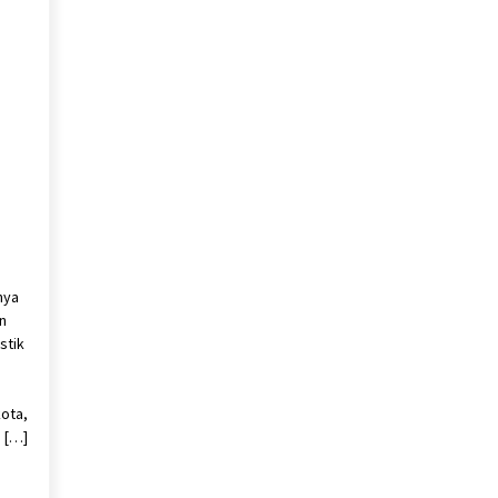
nya
n
stik
kota,
 […]