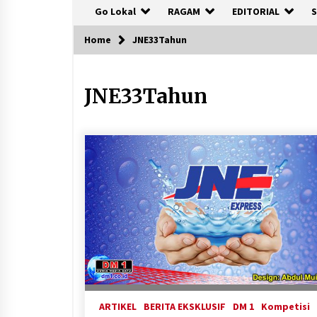
Go Lokal
RAGAM
EDITORIAL
S
Home
JNE33Tahun
JNE33Tahun
ARTIKEL
BERITA EKSKLUSIF
DM 1
Kompetisi