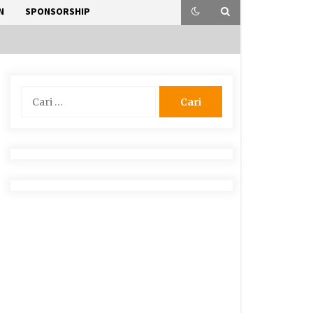
N
SPONSORSHIP
Cari
untuk: