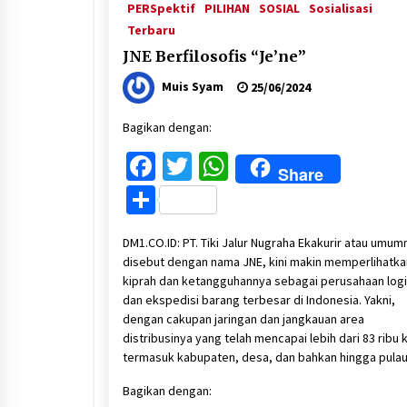
PERSpektif
PILIHAN
SOSIAL
Sosialisasi
Terbaru
JNE Berfilosofis “Je’ne”
Muis Syam
25/06/2024
Bagikan dengan:
Facebook
Twitter
WhatsApp
Share
Share
DM1.CO.ID: PT. Tiki Jalur Nugraha Ekakurir atau umum
disebut dengan nama JNE, kini makin memperlihatka
kiprah dan ketangguhannya sebagai perusahaan logi
dan ekspedisi barang terbesar di Indonesia. Yakni,
dengan cakupan jaringan dan jangkauan area
distribusinya yang telah mencapai lebih dari 83 ribu 
termasuk kabupaten, desa, dan bahkan hingga pulau
Bagikan dengan: