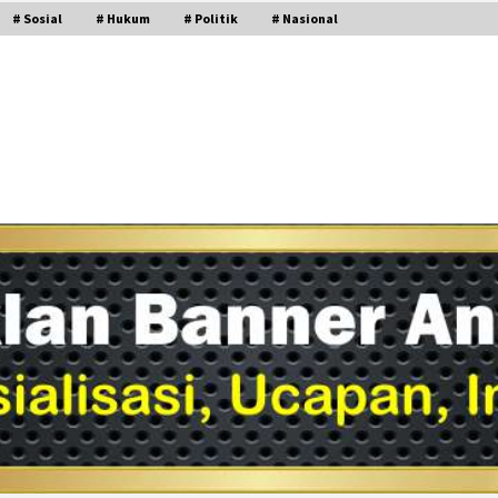
# Sosial
# Hukum
# Politik
# Nasional