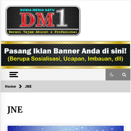
Skip
to
content
DM1
Home
JNE
JNE