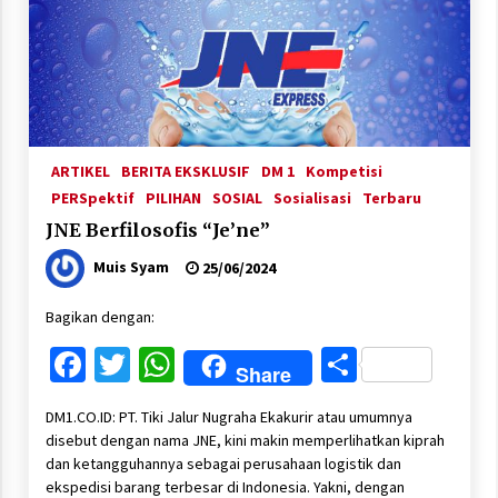
ARTIKEL
BERITA EKSKLUSIF
DM 1
Kompetisi
PERSpektif
PILIHAN
SOSIAL
Sosialisasi
Terbaru
JNE Berfilosofis “Je’ne”
Muis Syam
25/06/2024
Bagikan dengan:
Facebook
Twitter
WhatsApp
Share
Share
DM1.CO.ID: PT. Tiki Jalur Nugraha Ekakurir atau umumnya
disebut dengan nama JNE, kini makin memperlihatkan kiprah
dan ketangguhannya sebagai perusahaan logistik dan
ekspedisi barang terbesar di Indonesia. Yakni, dengan