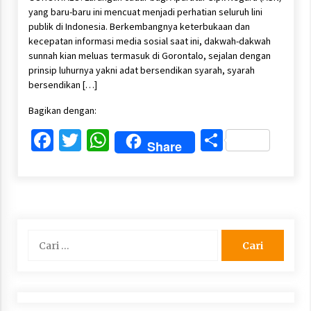
yang baru-baru ini mencuat menjadi perhatian seluruh lini
publik di Indonesia. Berkembangnya keterbukaan dan
kecepatan informasi media sosial saat ini, dakwah-dakwah
sunnah kian meluas termasuk di Gorontalo, sejalan dengan
prinsip luhurnya yakni adat bersendikan syarah, syarah
bersendikan […]
Bagikan dengan:
Facebook
Twitter
WhatsApp
Share
Share
Cari
untuk: