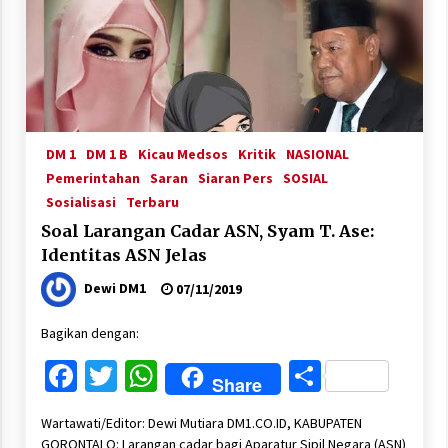
DM 1
DM 1 B
Kicau Medsos
Kritik
NASIONAL
Pemerintahan
Saran
Siaran Pers
SOSIAL
Sosialisasi
Terbaru
Soal Larangan Cadar ASN, Syam T. Ase:
Identitas ASN Jelas
Dewi DM1
07/11/2019
Bagikan dengan:
Facebook
Twitter
WhatsApp
Share
Share
Wartawati/Editor: Dewi Mutiara DM1.CO.ID, KABUPATEN
GORONTALO: Larangan cadar bagi Aparatur Sipil Negara (ASN)