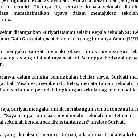
 peningkatan kualitas sekolah, terutama dalam hal penge
h itu sendiri. Olehnya itu, seorang kepala sekolah ditunt
tiasa memaksimalkan upaya dalam memajukan sekola
innya.
rsebut disampaikan Suriyati Usman selaku Kepala sekolah SD Ne
imur, Kota Gorontalo, saat ditemui di ruang kerjanya, Senin (13/11
ati mengaku sangat memiliki obsesi untuk membangun leb
h yang sedang dipimpinnya saat ini. Sehingga, berbagai upaya 
n.
aranya, dalam rangka peningkatan belajar siswa, Suriyati me
ai hal. Misalnya, membenahi kelas, menata taman sekolah, 
ihan serta memperindah lingkungan sekolah agar menjadi leb
saja, Suriyati mengaku untuk membangun semua rencana itu, t
 “Saya sangat antusias membenahi sekolah ini, tetapi di si
at sejumlah kendala sekaligus tantangan,” ungkap Suriyati.
a yang dimaksud, menurut Suriati, adalah masih adanya kek