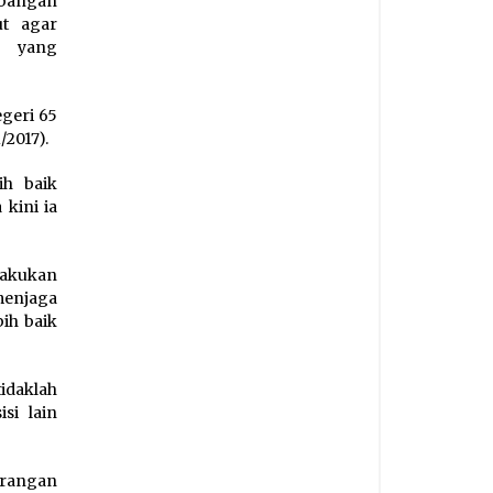
mbangan
ut agar
h yang
geri 65
/2017).
ih baik
kini ia
lakukan
menjaga
ih baik
idaklah
si lain
urangan