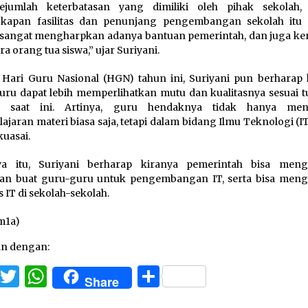
ejumlah keterbatasan yang dimiliki oleh pihak sekolah, 
kapan fasilitas dan penunjang pengembangan sekolah itu s
sangat mengharpkan adanya bantuan pemerintah, dan juga ke
ra orang tua siswa,” ujar Suriyani.
 Hari Guru Nasional (HGN) tahun ini, Suriyani pun berharap 
uru dapat lebih memperlihatkan mutu dan kualitasnya sesuai t
 saat ini. Artinya, guru hendaknya tidak hanya meny
ajaran materi biasa saja, tetapi dalam bidang Ilmu Teknologi (I
kuasai.
ya itu, Suriyani berharap kiranya pemerintah bisa men
han buat guru-guru untuk pengembangan IT, serta bisa men
as IT di sekolah-sekolah.
m1a)
an dengan:
Facebook
Twitter
WhatsApp
Share
Share