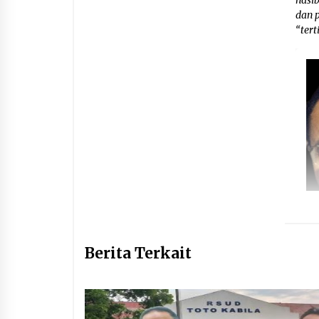
dan 
“tert
Berita Terkait