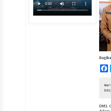
Bagik
War
Edi
DM1. C