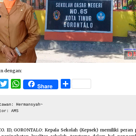
an dengan:
Facebook
Twitter
WhatsApp
Share
Share
tawan: Hermansyah~

tor: AMS
O. ID, GORONTALO: Kepala Sekolah (Kepsek) memiliki peran 