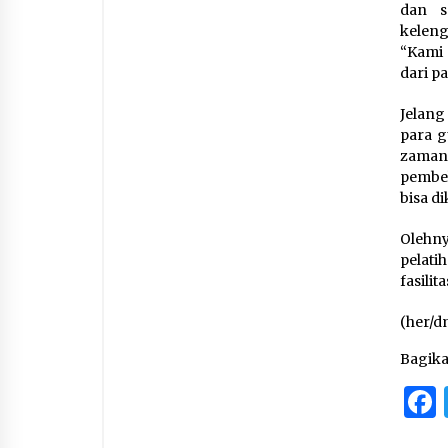
dan s
keleng
“Kami 
dari pa
Jelang
para g
zaman
pembel
bisa di
Olehn
pelati
fasilit
(her/d
Bagik