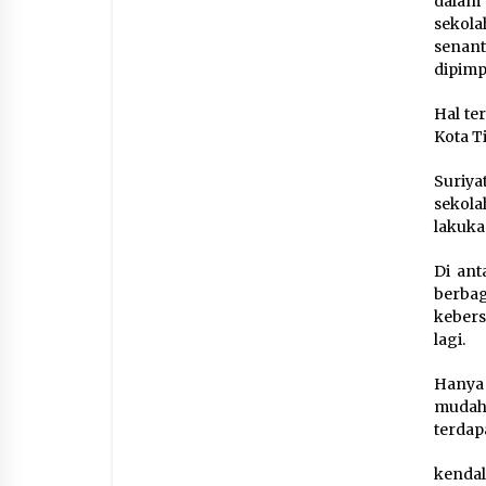
dalam
sekola
senan
dipimp
Hal te
Kota T
Suriy
sekola
lakuka
Di ant
berbag
kebers
lagi.
Hanya 
mudah.
terdap
kendal