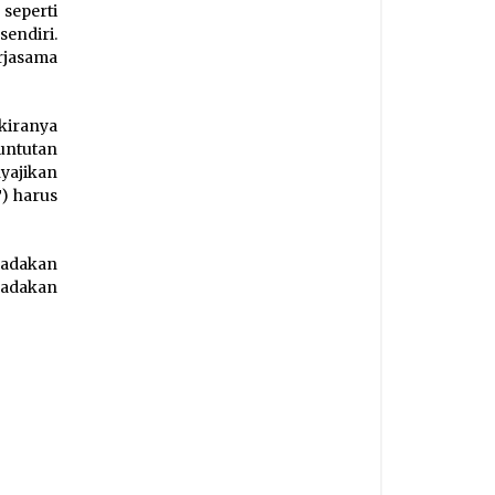
seperti
endiri.
rjasama
kiranya
untutan
ajikan
T) harus
gadakan
gadakan