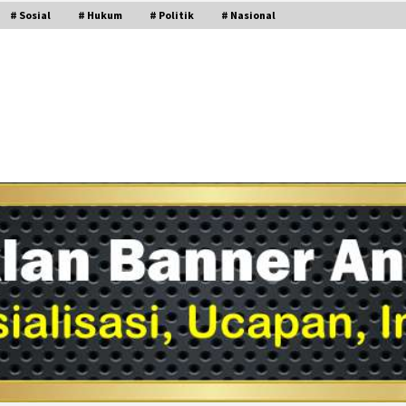
# Sosial
# Hukum
# Politik
# Nasional