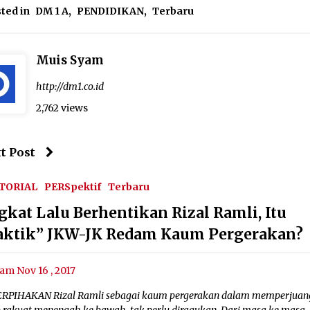
ted in
DM 1 A
,
PENDIDIKAN
,
Terbaru
Muis Syam
http://dm1.co.id
2,762 views
t Post
TORIAL
PERSpektif
Terbaru
gkat Lalu Berhentikan Rizal Ramli, Itu
aktik” JKW-JK Redam Kaum Pergerakan?
am Nov 16 , 2017
RPIHAKAN Rizal Ramli sebagai kaum pergerakan dalam memperjua
b rakyat menengah ke bawah, tak perlu diragukan. Dari masa ke masa,