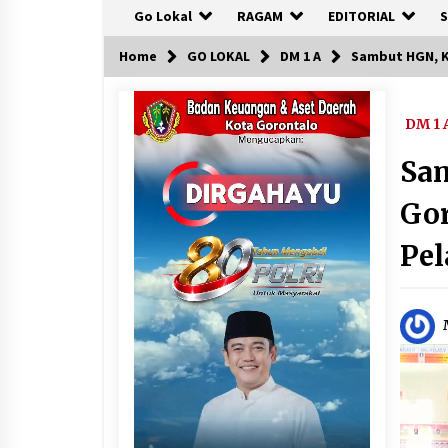
Go Lokal
RAGAM
EDITORIAL
S
Home
GO LOKAL
DM 1 A
Sambut HGN, K
DM 1 
Sam
Gor
Pel