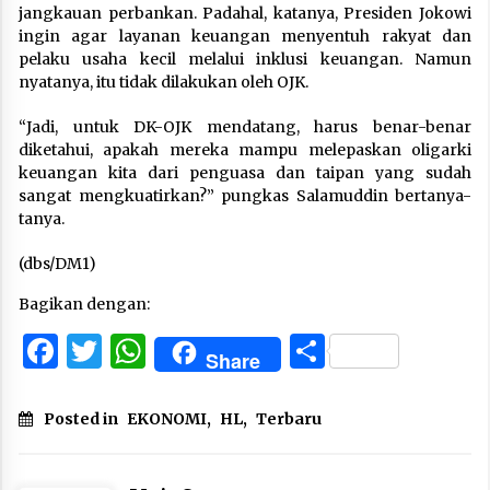
jangkauan perbankan. Padahal, katanya, Presiden Jokowi
ingin agar layanan keuangan menyentuh rakyat dan
pelaku usaha kecil melalui inklusi keuangan. Namun
nyatanya, itu tidak dilakukan oleh OJK.
“Jadi, untuk DK-OJK mendatang, harus benar-benar
diketahui, apakah mereka mampu melepaskan oligarki
keuangan kita dari penguasa dan taipan yang sudah
sangat mengkuatirkan?” pungkas Salamuddin bertanya-
tanya.
(dbs/DM1)
Bagikan dengan:
Facebook
Twitter
WhatsApp
Share
Share
Posted in
EKONOMI
,
HL
,
Terbaru