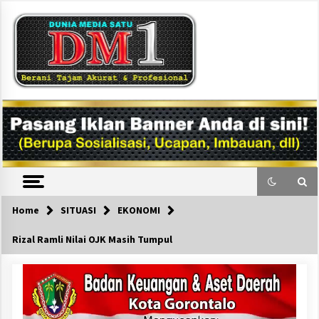
Skip
to
content
DM1
Home
SITUASI
EKONOMI
Rizal Ramli Nilai OJK Masih Tumpul