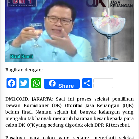
Bagikan dengan:
Facebook
Twitter
WhatsApp
Share
Share
DM1.CO.ID, JAKARTA: Saat ini proses seleksi pemilihan
Dewan Komisioner (DK) Otoritas Jasa Keuangan (OJK)
belum final. Namun sejauh ini, banyak kalangan yang
mengaku tak banyak menaruh harapan besar kepada para
calon DK-OJK yang sedang digodok oleh DPR-RI tersebut.
Pasalnya, para calon yang sedang mengikuti seleksi