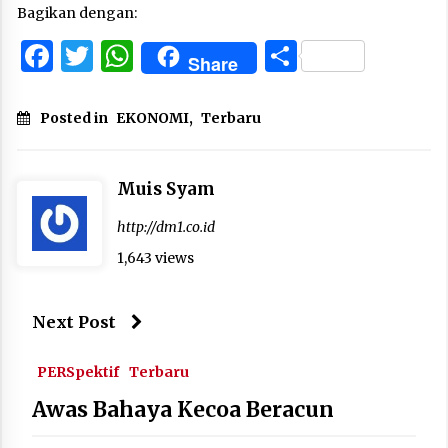
Bagikan dengan:
Facebook
Twitter
WhatsApp
Share
Share
Posted in
EKONOMI
,
Terbaru
Muis Syam
http://dm1.co.id
1,643 views
Next Post
PERSpektif
Terbaru
Awas Bahaya Kecoa Beracun