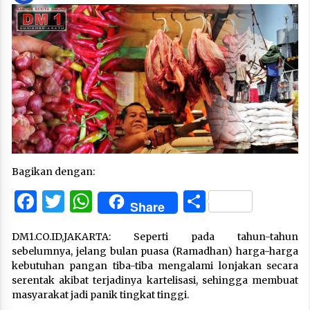
Bagikan dengan:
Facebook
Twitter
WhatsApp
Share
Share
DM1.CO.ID,JAKARTA: Seperti pada tahun-tahun
sebelumnya, jelang bulan puasa (Ramadhan) harga-harga
kebutuhan pangan tiba-tiba mengalami lonjakan secara
serentak akibat terjadinya kartelisasi, sehingga membuat
masyarakat jadi panik tingkat tinggi.