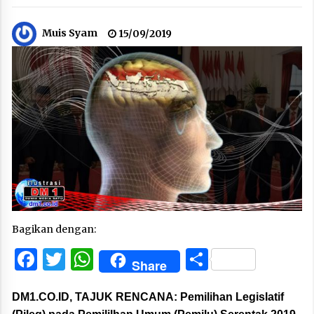
Muis Syam
15/09/2019
Bagikan dengan:
Facebook
Twitter
WhatsApp
Share
Share
DM1.CO.ID, TAJUK RENCANA:
Pemilihan Legislatif