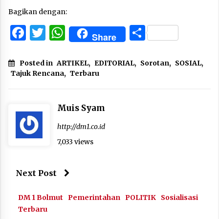
Bagikan dengan:
Facebook
Twitter
WhatsApp
Share
Share
Posted in
ARTIKEL
,
EDITORIAL
,
Sorotan
,
SOSIAL
,
Tajuk Rencana
,
Terbaru
Muis Syam
http://dm1.co.id
7,033 views
Next Post
DM 1 Bolmut
Pemerintahan
POLITIK
Sosialisasi
Terbaru