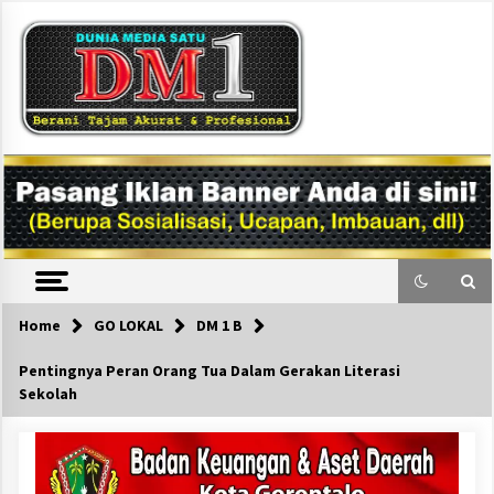
Skip
to
content
DM1
Home
GO LOKAL
DM 1 B
Pentingnya Peran Orang Tua Dalam Gerakan Literasi
Sekolah