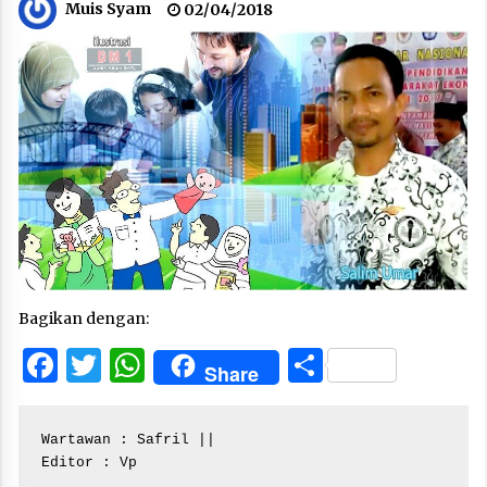
Muis Syam
02/04/2018
Bagikan dengan:
Facebook
Twitter
WhatsApp
Share
Share
Wartawan : Safril ||

Editor : Vp