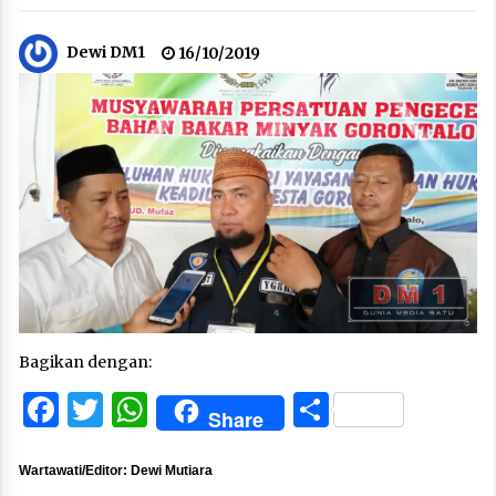
Dewi DM1
16/10/2019
Bagikan dengan:
Facebook
Twitter
WhatsApp
Share
Share
Wartawati/Editor: Dewi Mutiara