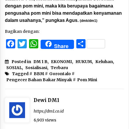
dengan pom mini, maka kita berupaya bagaimana
pengusaha pom mini bisa mendapatkan kenyamanan
dalam usahanya,” pungkas Agus.
(dmk/dm1)
Bagikan dengan:
Facebook
Twitter
WhatsApp
Share
Share
Posted in
DM 1 B
,
EKONOMI
,
HUKUM
,
Keluhan
,
SOSIAL
,
Sosialisasi
,
Terbaru
Tagged #
BBM
#
Gorontalo
#
Pengecer Bahan Bakar Minyak
#
Pom Mini
Dewi DM1
https://dm1.co.id
6,903 views