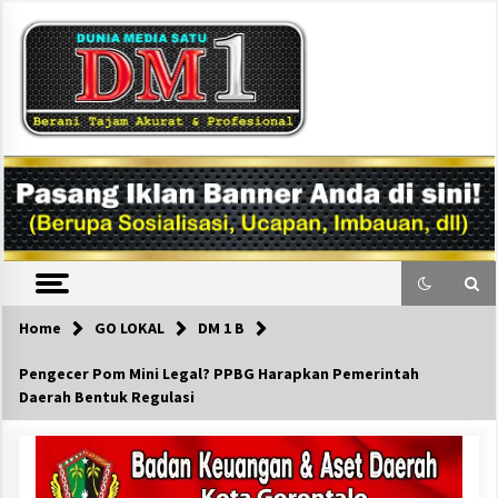
Skip
to
content
DM1
Home
GO LOKAL
DM 1 B
Pengecer Pom Mini Legal? PPBG Harapkan Pemerintah
Daerah Bentuk Regulasi