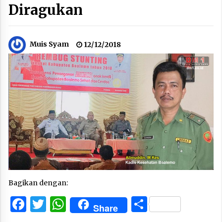
Diragukan
Muis Syam
12/12/2018
Bagikan dengan:
Facebook
Twitter
WhatsApp
Share
Share