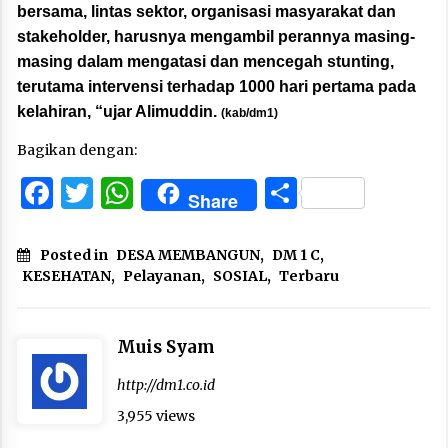
bersama, lintas sektor, organisasi masyarakat dan
stakeholder, harusnya mengambil perannya masing-
masing dalam mengatasi dan mencegah stunting,
terutama intervensi terhadap 1000 hari pertama pada
kelahiran, “ujar Alimuddin.
(kab/dm1)
Bagikan dengan:
Facebook
Twitter
WhatsApp
Share
Share
Posted in
DESA MEMBANGUN
,
DM 1 C
,
KESEHATAN
,
Pelayanan
,
SOSIAL
,
Terbaru
Muis Syam
http://dm1.co.id
3,955 views