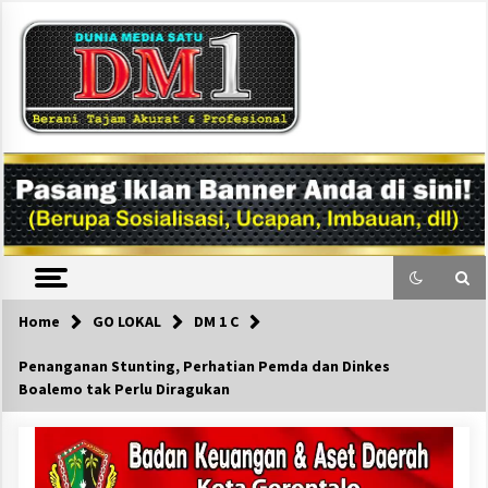
Skip
to
content
DM1
Home
GO LOKAL
DM 1 C
Penanganan Stunting, Perhatian Pemda dan Dinkes
Boalemo tak Perlu Diragukan