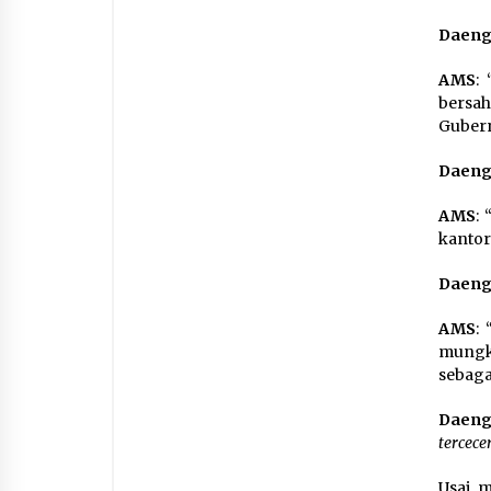
Daeng 
AMS
:
bersah
Gubern
Daeng 
AMS
:
kantor
Daeng 
AMS
:
mungk
sebaga
Daeng 
tercece
Usai 