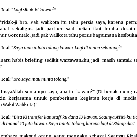
Ical
: “
Lagi sibuk-ki kawan?
”
 “Tidak-ji bro. Pak Walikota itu tahu persis saya, karena per
abat sekaligus jadi partner saat beliau ikut lomba desain
ur Gorontalo. Jadi pak Walikota tahu persis bagaimana kesibuka
Ical
: “
Saya mau minta tolong kawan. Lagi di mana sekarang?
”
 “Baru habis briefing sedikit wartawan2ku, jadi masih santai2 se
.”
Ical
: “
Bro saya mau minta tolong.
”
 “InsyaAllah semampu saya, apa itu kawan?” (Di benak mengira
in kerjasama untuk pemberitaan kegiatan kerja di medi
i Wakil Walikota)”
Ical
: “
Bisa Ki transfer kan staff ku dana 10 kawan. Soalnya ATM-ku ti
r di mana? 10 juta kawan. Saya minta tolong, karena lagi di Sidrap dia
.”
membaca maksud orang yang mengaku sebagai Syamsu Rizal 