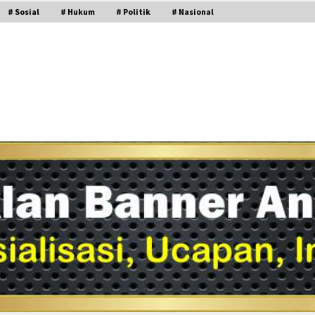
# Sosial
# Hukum
# Politik
# Nasional