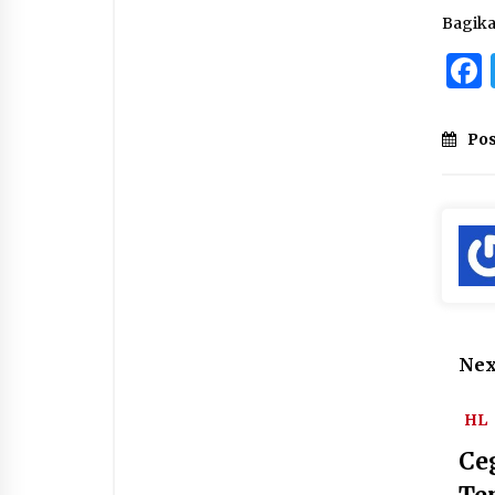
Bagik
Pos
Nex
HL
Ce