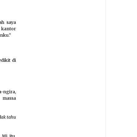
nah saya
 kantor
nku.”
dikit di
-ngira,
a massa
dak tahu
Mi itu,