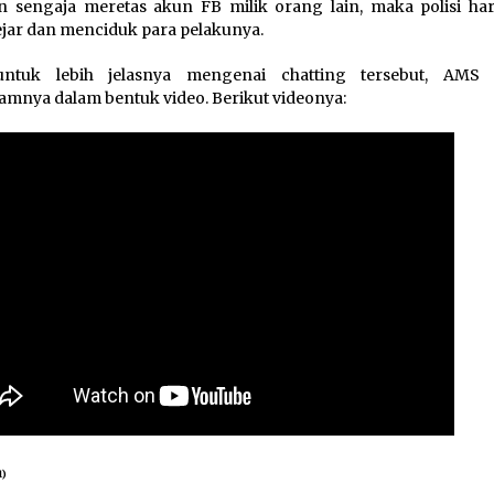
 sengaja meretas akun FB milik orang lain, maka polisi har
ar dan menciduk para pelakunya.
ntuk lebih jelasnya mengenai chatting tersebut, AMS 
mnya dalam bentuk video. Berikut videonya:
1)