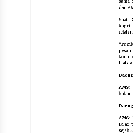
sama d
dan AMS
Saat 
kaget 
telah 
“Tumbe
pesan 
lama i
Ical d
Daeng 
AMS
:
kabar
Daeng 
AMS
:
Fajar 
sejak 