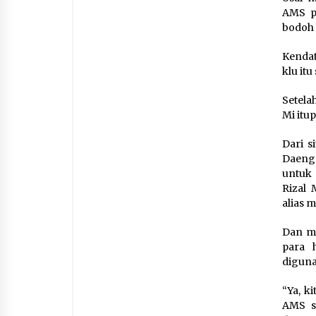
AMS p
bodoh 
Kendat
klu itu
Setela
Mi itu
Dari s
Daeng 
untuk 
Rizal 
alias 
Dan ma
para 
diguna
“Ya, ki
AMS s