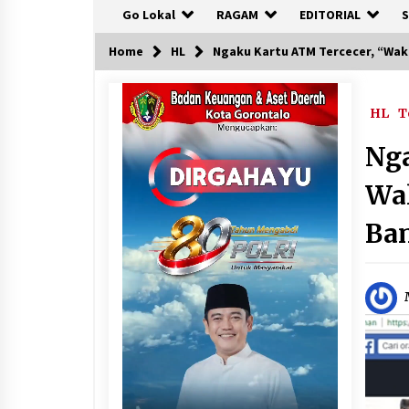
Go Lokal
RAGAM
EDITORIAL
S
Home
HL
Ngaku Kartu ATM Tercecer, “Waki
HL
T
Nga
Wal
Ban