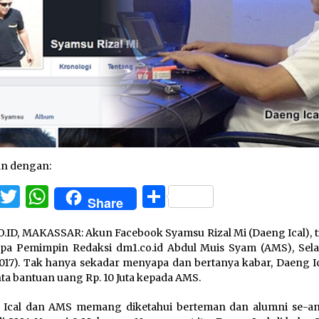
an dengan:
Facebook
Twitter
WhatsApp
Share
Share
.ID, MAKASSAR: Akun Facebook Syamsu Rizal Mi (Daeng Ical), ti
a Pemimpin Redaksi dm1.co.id Abdul Muis Syam (AMS), Sela
2017). Tak hanya sekadar menyapa dan bertanya kabar, Daeng Ic
a bantuan uang Rp. 10 Juta kepada AMS.
 Ical dan AMS memang diketahui berteman dan alumni se-a