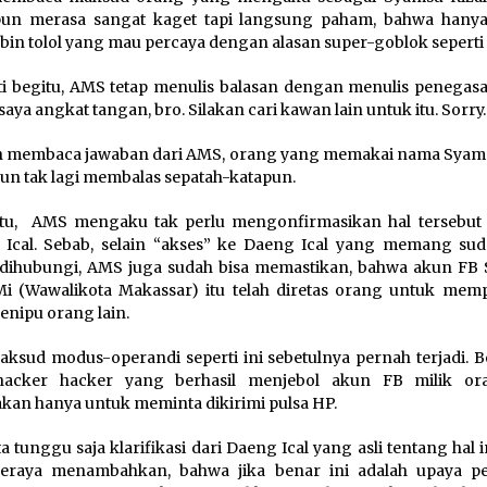
un merasa sangat kaget tapi langsung paham, bahwa hany
bin tolol yang mau percaya dengan alasan super-goblok seperti i
i begitu, AMS tetap menulis balasan dengan menulis penegasan
 saya angkat tangan, bro. Silakan cari kawan lain untuk itu. Sorry…
h membaca jawaban dari AMS, orang yang memakai nama Syams
pun tak lagi membalas sepatah-katapun.
itu, AMS mengaku tak perlu mengonfirmasikan hal tersebut
Ical. Sebab, selain “akses” ke Daeng Ical yang memang suda
dihubungi, AMS juga sudah bisa memastikan, bahwa akun FB
Mi (Wawalikota Makassar) itu telah diretas orang untuk mem
menipu orang lain.
ksud modus-operandi seperti ini sebetulnya pernah terjadi. B
hacker hacker yang berhasil menjebol akun FB milik or
kan hanya untuk meminta dikirimi pulsa HP.
ta tunggu saja klarifikasi dari Daeng Ical yang asli tentang hal in
eraya menambahkan, bahwa jika benar ini adalah upaya p