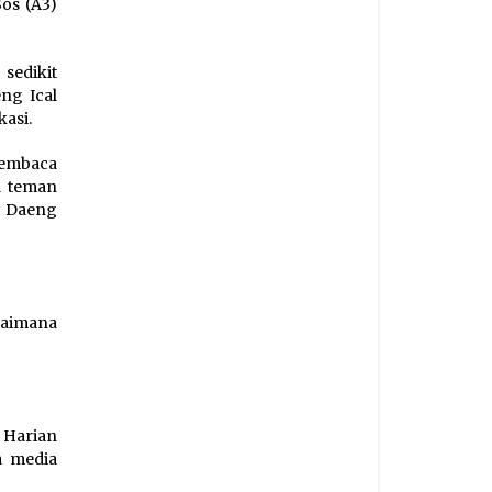
Sos (A3)
sedikit
ng Ical
kasi.
membaca
a teman
g) Daeng
agaimana
 Harian
a media