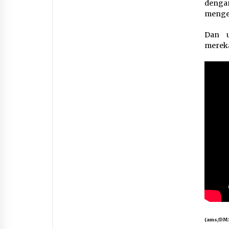
dengan
mengej
Dan u
mereka
(ams/DM