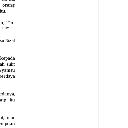
a orang
tu.
, “Oo..
!!!!”
u Rizal
 kepada
h sulit
 Syamsu
perdaya
edanya,
ang itu
i,” ujar
enipuan