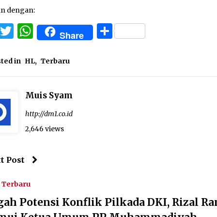
an dengan:
Facebook
Twitter
WhatsApp
Share
Share
ted in
HL
,
Terbaru
Muis Syam
http://dm1.co.id
2,646 views
t Post
Terbaru
gah Potensi Konflik Pilkada DKI, Rizal Ra