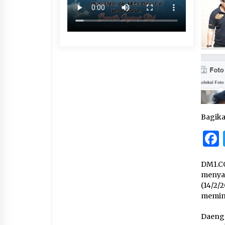
Bagik
DM1.CO
menyap
(14/2/
memint
Daeng