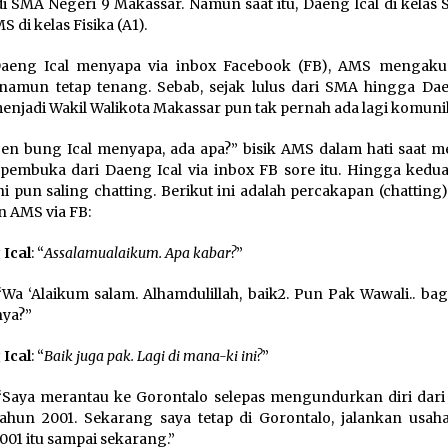
i SMA Negeri 9 Makassar. Namun saat itu, Daeng Ical di kelas 
 di kelas Fisika (A1).
Daeng Ical menyapa via inbox Facebook (FB), AMS mengaku 
namun tetap tenang. Sebab, sejak lulus dari SMA hingga Dae
menjadi Wakil Walikota Makassar pun tak pernah ada lagi komuni
n bung Ical menyapa, ada apa?” bisik AMS dalam hati saat 
pembuka dari Daeng Ical via inbox FB sore itu. Hingga kedu
ni pun saling chatting. Berikut ini adalah percakapan (chattin
an AMS via FB:
Ical
: “
Assalamualaikum. Apa kabar?
”
 “Wa ‘Alaikum salam. Alhamdulillah, baik2. Pun Pak Wawali.. b
nya?”
Ical
: “
Baik juga pak. Lagi di mana-ki ini?
”
 “Saya merantau ke Gorontalo selepas mengundurkan diri dari
tahun 2001. Sekarang saya tetap di Gorontalo, jalankan usah
2001 itu sampai sekarang.”