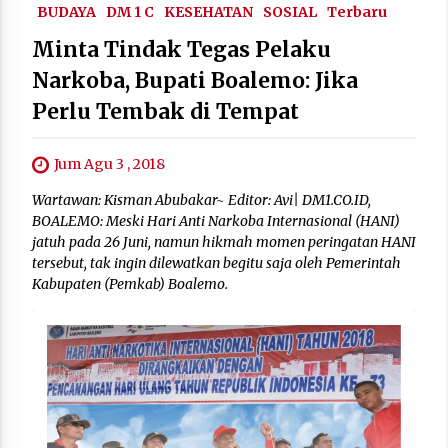
BUDAYA
DM 1 C
KESEHATAN
SOSIAL
Terbaru
Minta Tindak Tegas Pelaku
Narkoba, Bupati Boalemo: Jika
Perlu Tembak di Tempat
Jum Agu 3 , 2018
Wartawan: Kisman Abubakar~ Editor: Avi| DM1.CO.ID,
BOALEMO: Meski Hari Anti Narkoba Internasional (HANI)
jatuh pada 26 Juni, namun hikmah momen peringatan HANI
tersebut, tak ingin dilewatkan begitu saja oleh Pemerintah
Kabupaten (Pemkab) Boalemo.