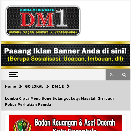
Skip
to
content
DM1
Home
GO LOKAL
DM 1 E
Lomba Cipta Menu Bone Bolango, Loly: Masalah Gizi Jadi
Fokus Perhatian Pemda