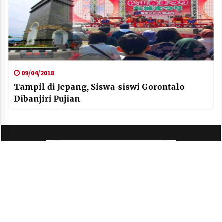
09/04/2018
Tampil di Jepang, Siswa-siswi Gorontalo
Dibanjiri Pujian
Copyright All right reserved
Theme: Default Mag by
ThemeInWP
Modified By
Abas Djumadi