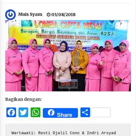
Muis Syam
03/08/2018
Bagikan dengan:
Facebook
Twitter
WhatsApp
Share
Share
Wartawati: Resti Djalil Cono & Indri Arsyad
