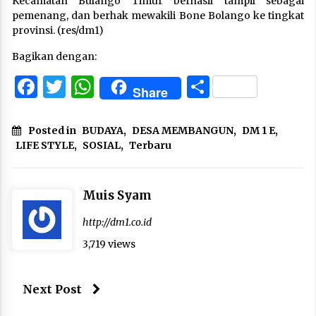
Kecamatan Bulango Timur berhasil tampil sebagai
pemenang, dan berhak mewakili Bone Bolango ke tingkat
provinsi. (res/dm1)
Bagikan dengan:
Facebook
Twitter
WhatsApp
Share
Share
Posted in
BUDAYA
,
DESA MEMBANGUN
,
DM 1 E
,
LIFE STYLE
,
SOSIAL
,
Terbaru
Muis Syam
http://dm1.co.id
3,719 views
Next Post