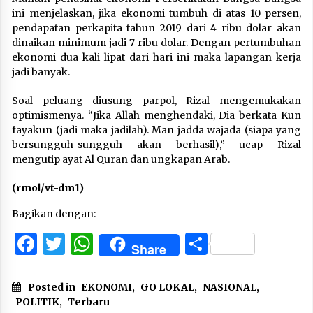
ini menjelaskan, jika ekonomi tumbuh di atas 10 persen,
pendapatan perkapita tahun 2019 dari 4 ribu dolar akan
dinaikan minimum jadi 7 ribu dolar. Dengan pertumbuhan
ekonomi dua kali lipat dari hari ini maka lapangan kerja
jadi banyak.
Soal peluang diusung parpol, Rizal mengemukakan
optimismenya. “Jika Allah menghendaki, Dia berkata Kun
fayakun (jadi maka jadilah). Man jadda wajada (siapa yang
bersungguh-sungguh akan berhasil),” ucap Rizal
mengutip ayat Al Quran dan ungkapan Arab.
(rmol/vt-dm1)
Bagikan dengan:
Facebook
Twitter
WhatsApp
Share
Share
Posted in
EKONOMI
,
GO LOKAL
,
NASIONAL
,
POLITIK
,
Terbaru