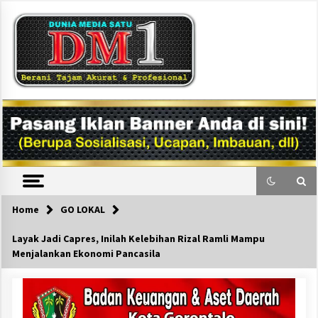
Skip
to
content
DM1
Home
GO LOKAL
Layak Jadi Capres, Inilah Kelebihan Rizal Ramli Mampu
Menjalankan Ekonomi Pancasila