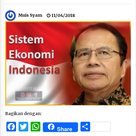
Muis Syam
11/04/2018
Bagikan dengan:
Facebook
Twitter
WhatsApp
Share
Share