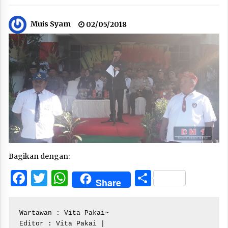
Muis Syam
02/05/2018
Bagikan dengan:
Facebook
Twitter
WhatsApp
Share
Share
Wartawan : Vita Pakai~

Editor : Vita Pakai |