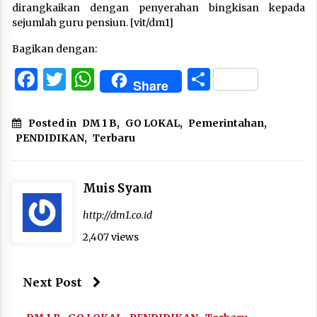
dirangkaikan dengan penyerahan bingkisan kepada
sejumlah guru pensiun. [vit/dm1]
Bagikan dengan:
Facebook
Twitter
WhatsApp
Share
Share
Posted in
DM 1 B
,
GO LOKAL
,
Pemerintahan
,
PENDIDIKAN
,
Terbaru
Muis Syam
http://dm1.co.id
2,407 views
Next Post