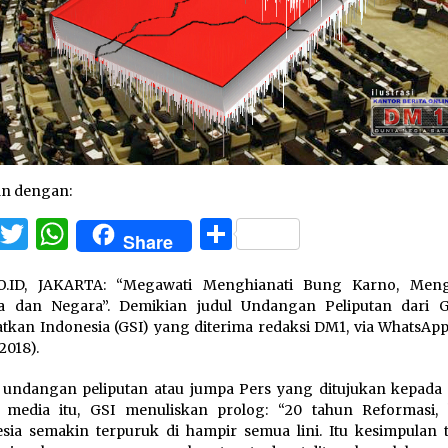
an dengan:
Facebook
Twitter
WhatsApp
Share
Share
O.ID, JAKARTA: “Megawati Menghianati Bung Karno, Meng
a dan Negara”. Demikian judul Undangan Peliputan dari 
tkan Indonesia (GSI) yang diterima redaksi DM1, via WhatsApp
2018).
undangan peliputan atau jumpa Pers yang ditujukan kepada
 media itu, GSI menuliskan prolog: “20 tahun Reformasi, 
sia semakin terpuruk di hampir semua lini. Itu kesimpulan 