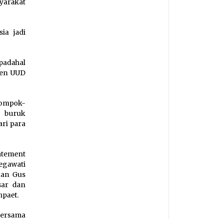
yarakat
ia jadi
padahal
men UUD
lompok-
k buruk
ri para
atement
egawati
kan Gus
sar dan
paet.
bersama