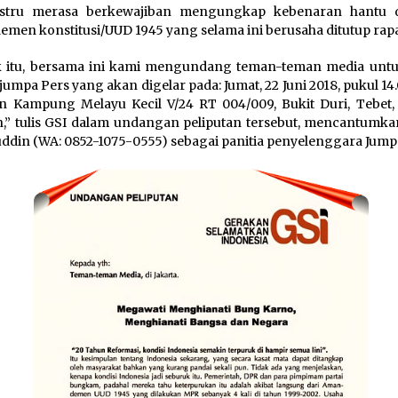
ustru merasa berkewajiban mengungkap kebenaran hantu d
men konstitusi/UUD 1945 yang selama ini berusaha ditutup rapa
 itu, bersama ini kami mengundang teman-teman media untu
jumpa Pers yang akan digelar pada: Jumat, 22 Juni 2018, pukul 14
an Kampung Melayu Kecil V/24 RT 004/009, Bukit Duri, Tebet, 
n,” tulis GSI dalam undangan peliputan tersebut, mencantumk
ddin (WA: 0852-1075-0555) sebagai panitia penyelenggara Jump