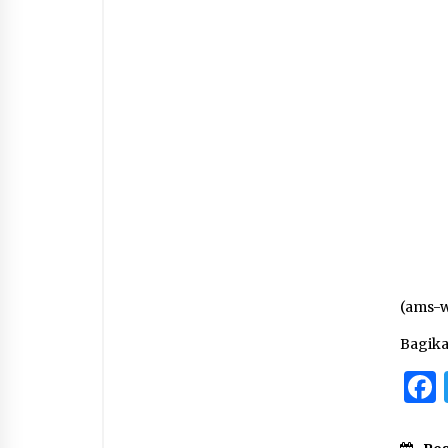
(ams-
Bagik