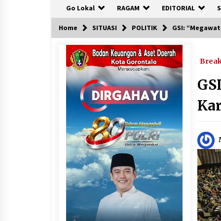
Go Lokal
RAGAM
EDITORIAL
S
Home
SITUASI
POLITIK
GSI: “Megawat
Brea
GS
Kar