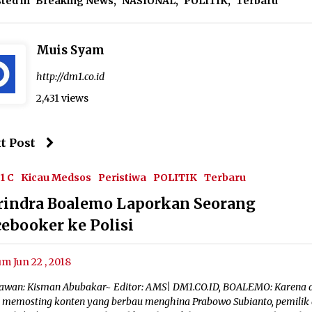
ted in
Breaking News
,
NASIONAL
,
POLITIK
,
Terbaru
Muis Syam
http://dm1.co.id
2,431 views
t Post
1 C
Kicau Medsos
Peristiwa
POLITIK
Terbaru
rindra Boalemo Laporkan Seorang
cebooker ke Polisi
um Jun 22 , 2018
awan: Kisman Abubakar~ Editor: AMS| DM1.CO.ID, BOALEMO: Karena d
h memosting konten yang berbau menghina Prabowo Subianto, pemilik