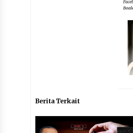
Face
Boal
Berita Terkait