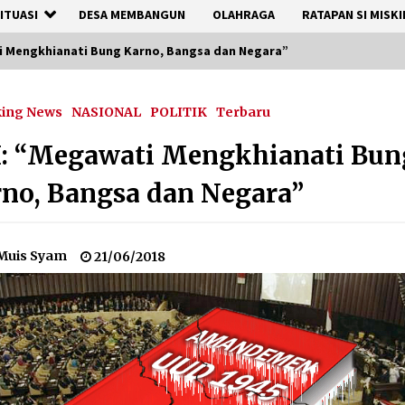
ITUASI
DESA MEMBANGUN
OLAHRAGA
RATAPAN SI MISKI
i Mengkhianati Bung Karno, Bangsa dan Negara”
king News
NASIONAL
POLITIK
Terbaru
I: “Megawati Mengkhianati Bun
no, Bangsa dan Negara”
Muis Syam
21/06/2018