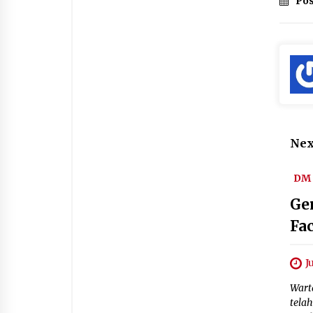
Pos
Nex
DM 
Ge
Fa
J
Wart
tela