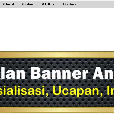
# Sosial
# Hukum
# Politik
# Nasional