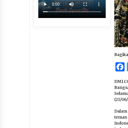
Bagik
DM1.C
Bangs
Selama
(21/06/
Dalam 
teman
Indone