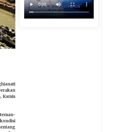
hianati
Gerakan
, Kamis
 teman-
kondisi
tentang