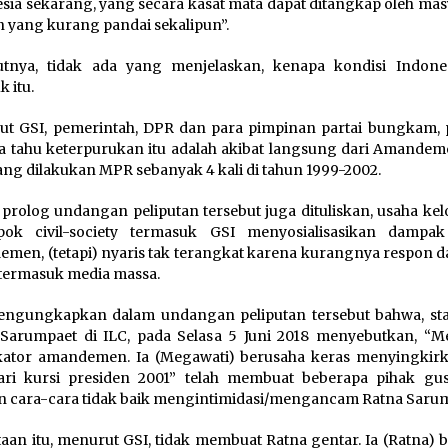
sia sekarang, yang secara kasat mata dapat ditangkap oleh mas
 yang kurang pandai sekalipun”.
utnya, tidak ada yang menjelaskan, kenapa kondisi Indones
k itu.
t GSI, pemerintah, DPR dan para pimpinan partai bungkam, 
 tahu keterpurukan itu adalah akibat langsung dari Amande
ang dilakukan MPR sebanyak 4 kali di tahun 1999-2002.
prolog undangan peliputan tersebut juga dituliskan, usaha ke
pok civil-society termasuk GSI menyosialisasikan dampa
men, (tetapi) nyaris tak terangkat karena kurangnya respon da
 termasuk media massa.
engungkapkan dalam undangan peliputan tersebut bahwa, st
Sarumpaet di ILC, pada Selasa 5 Juni 2018 menyebutkan, “M
kator amandemen. Ia (Megawati) berusaha keras menyingkir
ari kursi presiden 2001” telah membuat beberapa pihak gu
 cara-cara tidak baik mengintimidasi/mengancam Ratna Sarum
aan itu, menurut GSI, tidak membuat Ratna gentar. Ia (Ratna) 