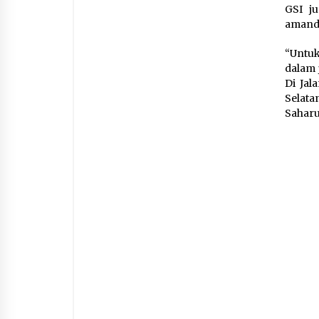
GSI j
amande
“Untuk
dalam 
Di Jal
Selata
Saharu