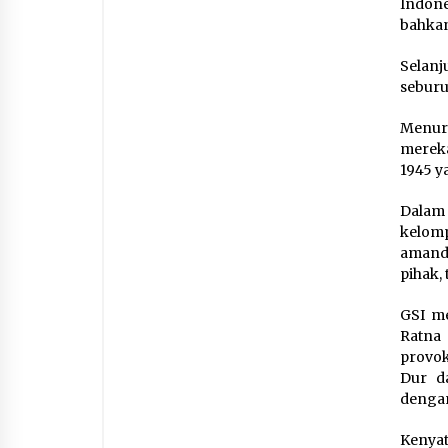
Indone
bahkan
Selanj
seburu
Menuru
mereka
1945 y
Dalam 
kelom
amande
pihak,
GSI m
Ratna 
provo
Dur d
dengan
Kenyat