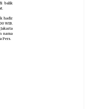
i balik
t.
k hadir
.00 WIB.
Jakarta
an nama
a Pers.