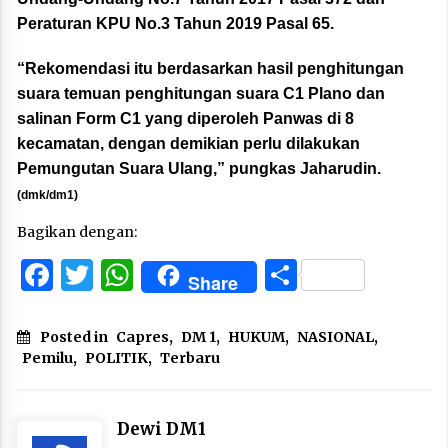
Peraturan KPU No.3 Tahun 2019 Pasal 65.
“Rekomendasi itu berdasarkan hasil penghitungan
suara temuan penghitungan suara C1 Plano dan
salinan Form C1 yang diperoleh Panwas di 8
kecamatan, dengan demikian perlu dilakukan
Pemungutan Suara Ulang,” pungkas Jaharudin.
(dmk/dm1)
Bagikan dengan:
Facebook
Twitter
WhatsApp
Share
Share
Posted in
Capres
,
DM 1
,
HUKUM
,
NASIONAL
,
Pemilu
,
POLITIK
,
Terbaru
Dewi DM1