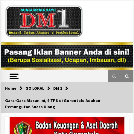
Skip
to
content
DM1
Home
GO LOKAL
DM 1
Gara-Gara Alasan ini, 9 TPS di Gorontalo Adakan
Pemungutan Suara Ulang