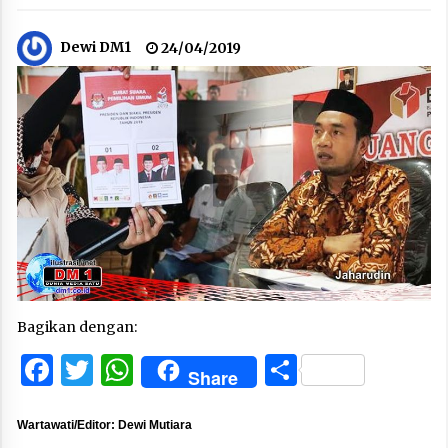
Dewi DM1
24/04/2019
Bagikan dengan:
Facebook
Twitter
WhatsApp
Share
Share
Wartawati/Editor: Dewi Mutiara