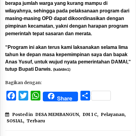
berapa jumlah warga yang kurang mampu di
wilayahnya, sehingga pada pelaksanaan program dari
masing-masing OPD dapat dikoordinasikan dengan
pimpinan kecamatan, yakni dengan harapan program
pemerintah tepat sasaran dan merata.
“Program ini akan terus kami laksanakan selama lima
tahun ke depan masa kepemimpinan saya dan bapak
Anas Yusuf, untuk wujud nyata pemerintahan DAMAI,“
tutup Bupati Darwis.
(kab/dm1)
Bagikan dengan:
Facebook
Twitter
WhatsApp
Share
Share
Posted in
DESA MEMBANGUN
,
DM 1 C
,
Pelayanan
,
SOSIAL
,
Terbaru