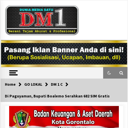
Skip
to
content
DM1
Home
GO LOKAL
DM 1 C
Di Paguyaman, Bupati Boalemo Serahkan 682 SIM Gratis