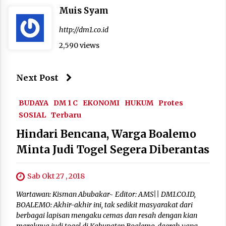
Muis Syam
http://dm1.co.id
2,590 views
Next Post
BUDAYA
DM 1 C
EKONOMI
HUKUM
Protes
SOSIAL
Terbaru
Hindari Bencana, Warga Boalemo
Minta Judi Togel Segera Diberantas
Sab Okt 27 , 2018
Wartawan: Kisman Abubakar~ Editor: AMS|| DM1.CO.ID,
BOALEMO: Akhir-akhir ini, tak sedikit masyarakat dari
berbagai lapisan mengaku cemas dan resah dengan kian