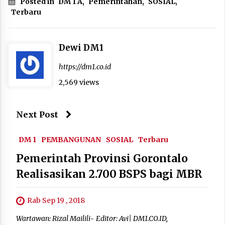
Posted in
DM 1 A
,
Pemerintahan
,
SOSIAL
,
Terbaru
Dewi DM1
https://dm1.co.id
2,569 views
Next Post
DM 1
PEMBANGUNAN
SOSIAL
Terbaru
Pemerintah Provinsi Gorontalo
Realisasikan 2.700 BSPS bagi MBR
Rab Sep 19 , 2018
Wartawan: Rizal Mailili~ Editor: Avi| DM1.CO.ID,