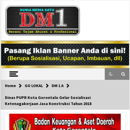
Skip
to
content
DM1
Home
GO LOKAL
DM 1 A
Dinas PUPR Kota Gorontalo Gelar Sosialisasi
Ketenagakerjaan Jasa Konstruksi Tahun 2018