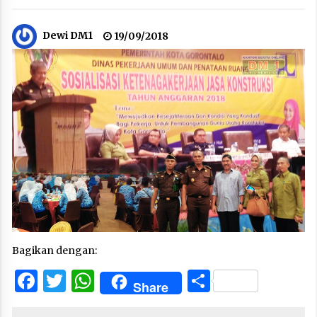
Dewi DM1
19/09/2018
Bagikan dengan:
Facebook
Twitter
WhatsApp
Share
Share