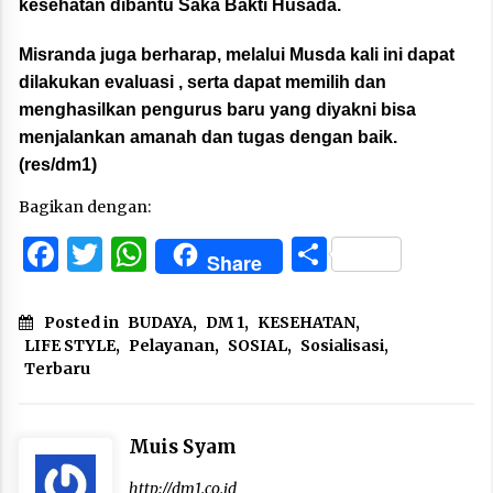
kesehatan dibantu Saka Bakti Husada.
Misranda juga berharap, melalui Musda kali ini dapat
dilakukan evaluasi , serta dapat memilih dan
menghasilkan pengurus baru yang diyakni bisa
menjalankan amanah dan tugas dengan baik.
(res/dm1)
Bagikan dengan:
Facebook
Twitter
WhatsApp
Share
Share
Posted in
BUDAYA
,
DM 1
,
KESEHATAN
,
LIFE STYLE
,
Pelayanan
,
SOSIAL
,
Sosialisasi
,
Terbaru
Muis Syam
http://dm1.co.id