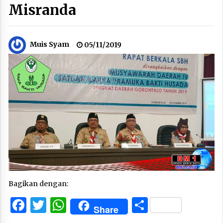
Misranda
Muis Syam
05/11/2019
Bagikan dengan:
Facebook
Twitter
WhatsApp
Share
Share