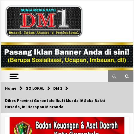
Skip
to
content
DM1
Home
GO LOKAL
DM 1
Dikes Provinsi Gorontalo Ikuti Musda IV Saka Bakti
Husada, Ini Harapan Misranda