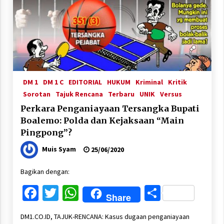
DM 1
DM 1 C
EDITORIAL
HUKUM
Kriminal
Kritik
Sorotan
Tajuk Rencana
Terbaru
UNIK
Versus
Perkara Penganiayaan Tersangka Bupati
Boalemo: Polda dan Kejaksaan “Main
Pingpong”?
Muis Syam
25/06/2020
Bagikan dengan:
Facebook
Twitter
WhatsApp
Share
Share
DM1.CO.ID, TAJUK-RENCANA: Kasus dugaan penganiayaan