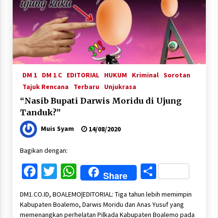
DM 1
DM 1 C
EDITORIAL
HUKUM
Kriminal
Sorotan
Tajuk Rencana
Terbaru
Unjukrasa
“Nasib Bupati Darwis Moridu di Ujung
Tanduk?”
Muis Syam
14/08/2020
Bagikan dengan:
Facebook
Twitter
WhatsApp
Share
Share
DM1.CO.ID, BOALEMO|EDITORIAL: Tiga tahun lebih memimpin
Kabupaten Boalemo, Darwis Moridu dan Anas Yusuf yang
memenangkan perhelatan Pilkada Kabupaten Boalemo pada