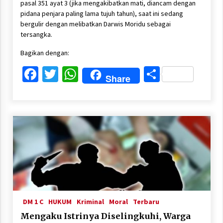
pasal 351 ayat 3 (jika mengakibatkan mati, diancam dengan
pidana penjara paling lama tujuh tahun), saat ini sedang
bergulir dengan melibatkan Darwis Moridu sebagai
tersangka.
Bagikan dengan:
Facebook
Twitter
WhatsApp
Share
Share
DM 1 C
HUKUM
Kriminal
Moral
Terbaru
Mengaku Istrinya Diselingkuhi, Warga