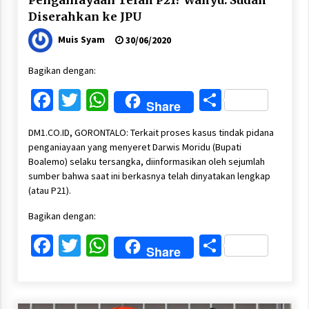
Penganiayaan Telah P21? Wahyu: Sudah
Diserahkan ke JPU
Muis Syam
30/06/2020
Bagikan dengan:
Facebook
Twitter
WhatsApp
Share
Share
DM1.CO.ID, GORONTALO: Terkait proses kasus tindak pidana
penganiayaan yang menyeret Darwis Moridu (Bupati
Boalemo) selaku tersangka, diinformasikan oleh sejumlah
sumber bahwa saat ini berkasnya telah dinyatakan lengkap
(atau P21).
Bagikan dengan:
Facebook
Twitter
WhatsApp
Share
Share