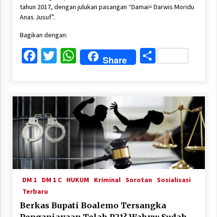
tahun 2017, dengan julukan pasangan “Damai= Darwis Moridu
Anas Jusuf”.
Bagikan dengan:
Facebook
Twitter
WhatsApp
Share
Share
DM 1
DM 1 C
HUKUM
Kriminal
Sorotan
Sosialisasi
Terbaru
Berkas Bupati Boalemo Tersangka