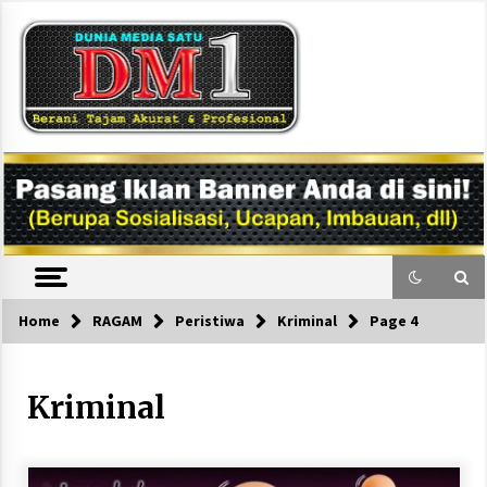
Skip
to
content
DM1
Home
RAGAM
Peristiwa
Kriminal
Page 4
Kriminal