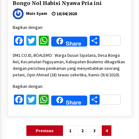
Bongo Nol Habisi Nyawa Pria ini
Muis Syam
10/04/2020
Bagikan dengan:
Facebook
Twitter
WhatsApp
Share
Share
DM1.CO.ID, BOALEMO: Warga Dusun Sipatana, Desa Bongo
Nol, Kecamatan Paguyaman, Kabupaten Boalemo dikagetkan
dengan peristiwa penikaman yang menyebabkan seorang
petani, Opin Ahmad (28) tewas seketika, Kamis (9/4/2020).
Bagikan dengan:
Facebook
Twitter
WhatsApp
Share
Share
Paginasi
Previous
1
2
3
4