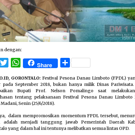
an dengan:
Facebook
Twitter
WhatsApp
Share
Share
O.ID, GORONTALO:
Festival Pesona Danau Limboto (FPDL) ya
r pada September 2018, bukan hanya milik Dinas Pariwisata. 
paikan Bupati Prof. Nelson Pomalingo saat melakukan
hasan tentang pelaksanaan Festival Pesona Danau Limboto 
Madani, Senin (25/6/2018).
nya, dalam mempromosikan momentum FPDL tersebut, menuru
n adalah menjadi tanggung jawab Pemerintah Daerah Ka
alo yang dalam hal ini tentunya melibatkan semua lintas OPD.