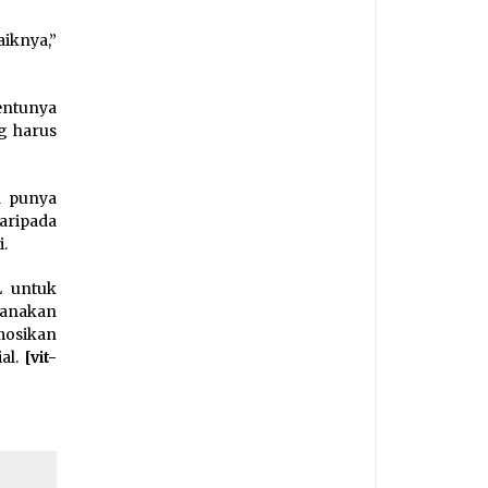
iknya,”
ntunya
g harus
a punya
daripada
i.
L untuk
canakan
mosikan
al.
[vit-