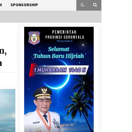
N
SPONSORSHIP
m,
a