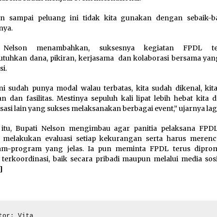
n sampai peluang ini tidak kita gunakan dengan sebaik-ba
nya.
 Nelson menambahkan, suksesnya kegiatan FPDL te
uhkan dana, pikiran, kerjasama dan kolaborasi bersama yan
si.
ini sudah punya modal walau terbatas, kita sudah dikenal, kit
an dan fasilitas. Mestinya sepuluh kali lipat lebih hebat kita 
sasi lain yang sukses melaksanakan berbagai event,” ujarnya lag
 itu, Bupati Nelson mengimbau agar panitia pelaksana FPD
g melakukan evaluasi setiap kekurangan serta harus meren
am-program yang jelas. Ia pun meminta FPDL terus dipro
 terkoordinasi, baik secara pribadi maupun melalui media sosi
]
tor: Vita