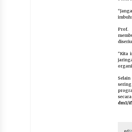
“Janga
imbuh
Prof.
membut
diseriu
“Kita 
jaring
organi
Selain
serin
progr
secara
dm1/if
edi