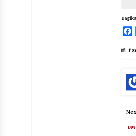
Bagik
Pos
Nex
DM 