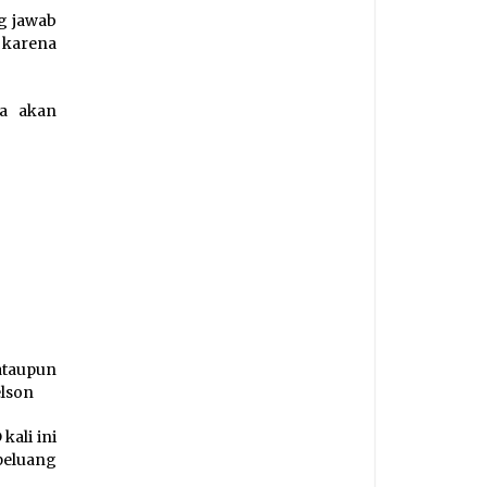
g jawab
 karena
ya akan
ataupun
elson
kali ini
peluang