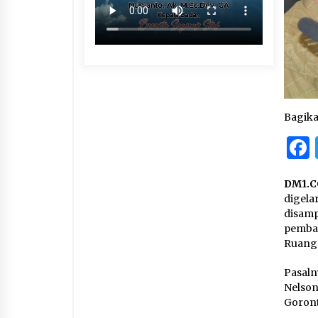
Bagik
DM1.C
digela
disam
pemba
Ruang 
Pasal
Nelso
Goront