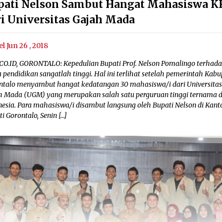
pati Nelson Sambut Hangat Mahasiswa 
ri Universitas Gajah Mada
el Jun 26 , 2018
CO.ID, GORONTALO: Kepedulian Bupati Prof. Nelson Pomalingo terhad
 pendidikan sangatlah tinggi. Hal ini terlihat setelah pemerintah Kab
ntalo menyambut hangat kedatangan 30 mahasiswa/i dari Universita
h Mada (UGM) yang merupakan salah satu perguruan tinggi ternama d
nesia. Para mahasiswa/i disambut langsung oleh Bupati Nelson di Kant
i Gorontalo, Senin […]