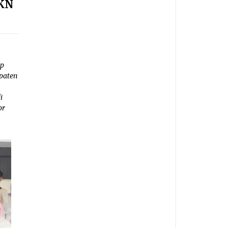
KKN
ap
upaten
s
i
or