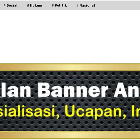
# Sosial
# Hukum
# Politik
# Nasional