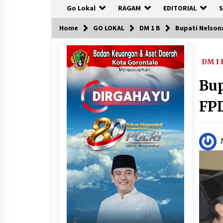
Go Lokal
RAGAM
EDITORIAL
S
Home
GO LOKAL
DM 1 B
Bupati Nelson:
DM 1 
Bup
FPD