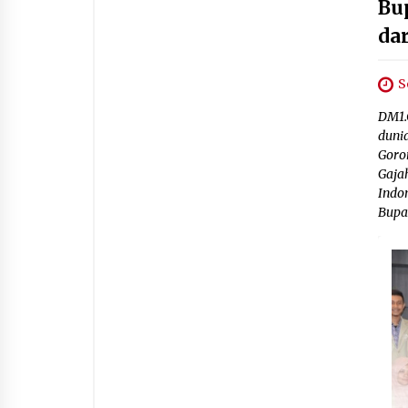
Bu
da
S
DM1.
dunia
Goro
Gaja
Indo
Bupat