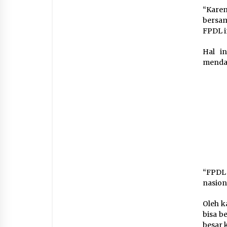
“Karen
bersa
FPDL i
Hal i
menda
“FPDL 
nasion
Oleh k
bisa b
besar 