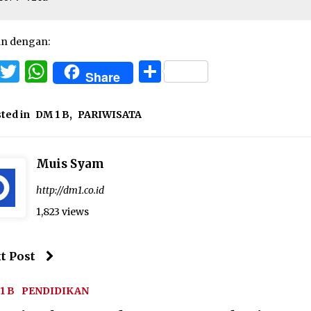
an dengan:
Facebook
Twitter
WhatsApp
Share
Share
ted in
DM 1 B
,
PARIWISATA
Muis Syam
http://dm1.co.id
1,823 views
t Post
1 B
PENDIDIKAN