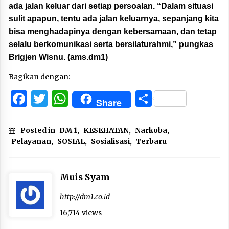
ada jalan keluar dari setiap persoalan. “Dalam situasi
sulit apapun, tentu ada jalan keluarnya, sepanjang kita
bisa menghadapinya dengan kebersamaan, dan tetap
selalu berkomunikasi serta bersilaturahmi,” pungkas
Brigjen Wisnu. (ams.dm1)
Bagikan dengan:
Facebook
Twitter
WhatsApp
Share
Share
Posted in
DM 1
,
KESEHATAN
,
Narkoba
,
Pelayanan
,
SOSIAL
,
Sosialisasi
,
Terbaru
Muis Syam
http://dm1.co.id
16,714 views