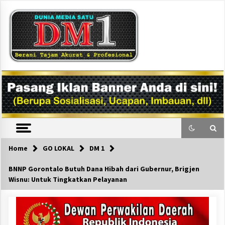
Skip
to
content
DM1
Home
GO LOKAL
DM 1
BNNP Gorontalo Butuh Dana Hibah dari Gubernur, Brigjen
Wisnu: Untuk Tingkatkan Pelayanan