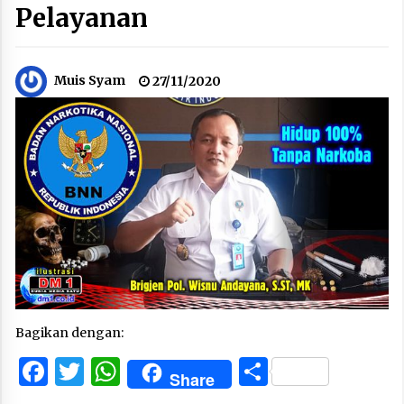
Pelayanan
Muis Syam
27/11/2020
Bagikan dengan:
Facebook
Twitter
WhatsApp
Share
Share