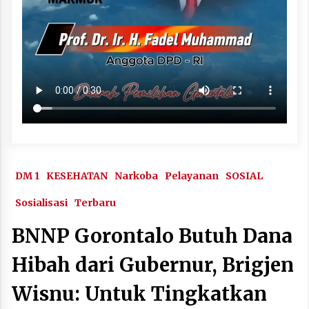
DM 1
KESEHATAN
Narkoba
Pelayanan
SOSIAL
Sosialisasi
Terbaru
BNNP Gorontalo Butuh Dana
Hibah dari Gubernur, Brigjen
Wisnu: Untuk Tingkatkan