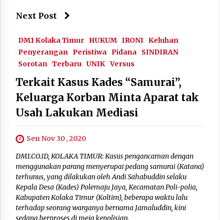
Next Post
DM1 Kolaka Timur
HUKUM
IRONI
Keluhan
Penyerangan
Peristiwa
Pidana
SINDIRAN
Sorotan
Terbaru
UNIK
Versus
Terkait Kasus Kades “Samurai”,
Keluarga Korban Minta Aparat tak
Usah Lakukan Mediasi
Sen Nov 30 , 2020
DM1.CO.ID, KOLAKA TIMUR: Kasus pengancaman dengan
menggunakan parang menyerupai pedang samurai (Katana)
terhunus, yang dilakukan oleh Andi Sahabuddin selaku
Kepala Desa (Kades) Polemaju Jaya, Kecamatan Poli-polia,
Kabupaten Kolaka Timur (Koltim), beberapa waktu lalu
terhadap seorang warganya bernama Jamaluddin, kini
sedang berproses di meja kepolisian.