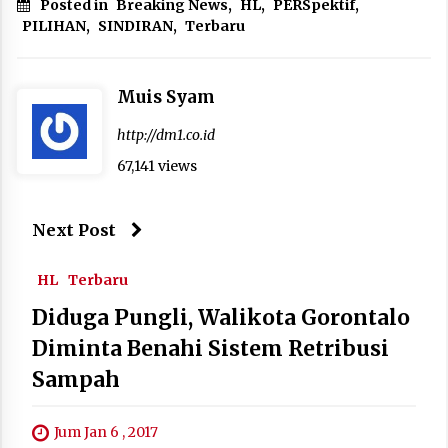
Posted in
Breaking News
,
HL
,
PERSpektif
,
PILIHAN
,
SINDIRAN
,
Terbaru
Muis Syam
http://dm1.co.id
67,141 views
Next Post
HL
Terbaru
Diduga Pungli, Walikota Gorontalo
Diminta Benahi Sistem Retribusi
Sampah
Jum Jan 6 , 2017