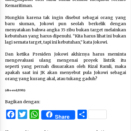
Kemaritiman.
Mungkin karena tak ingin disebut sebagai orang yang
baru siuman, Jokowi pun seolah berkelik dengan
menyatakan bahwa angka 35 ribu bukan target melainkan
kebutuhan yang harus dipenuhi. “Kita harus lihat ini bukan
lagi semata target, tapi ini kebutuhan,” kata Jokowi.
Dan ketika Presiden Jokowi akhirnya harus meminta
mengevaluasi ulang mengenai proyek listrik itu
seperti yang pernah disuarakan oleh Rizal Ramli, maka
apakah saat ini JK akan menyebut pula Jokowi sebagai
orang yang kurang akal, atau tukang gaduh?
(dbs-red/DM1)
Bagikan dengan:
Facebook
Twitter
WhatsApp
Share
Share