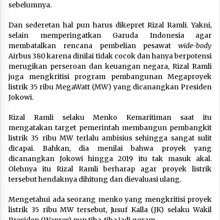
sebelumnya.
Dan sederetan hal pun harus dikepret Rizal Ramli. Yakni,
selain memperingatkan Garuda Indonesia agar
membatalkan rencana pembelian pesawat
wide-body
Airbus 380 karena dinilai tidak cocok dan hanya berpotensi
merugikan perseroan dan keuangan negara, Rizal Ramli
juga mengkritisi program pembangunan Megaproyek
listrik 35 ribu MegaWatt (MW) yang‎ dicanangkan Presiden
Jokowi.
Rizal Ramli selaku Menko Kemaritiman saat itu
mengatakan target pemerintah membangun pembangkit
listrik 35 ribu MW terlalu ambisius sehingga sangat sulit
dicapai. Bahkan, dia menilai bahwa proyek yang
dicanangkan Jokowi hingga 2019 itu tak masuk akal.
Olehnya itu Rizal Ramli berharap agar proyek listrik
tersebut hendaknya dihitung dan dievaluasi ulang.
Mengetahui ada seorang menko yang mengkritisi proyek
listrik 35 ribu MW tersebut, Jusuf Kalla (JK) selaku Wakil
Presiden (Wapres) pun tiba-tiba jadi geram.