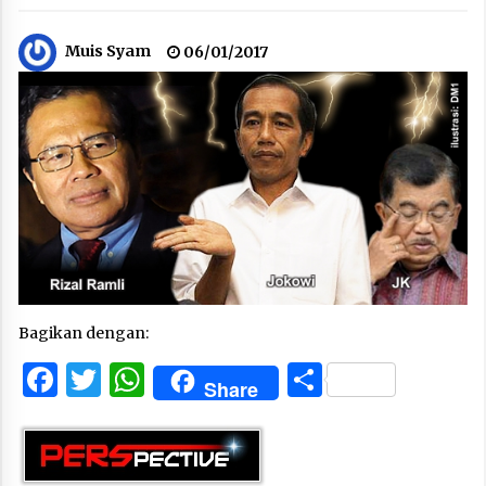
Muis Syam
06/01/2017
Bagikan dengan:
Facebook
Twitter
WhatsApp
Share
Share