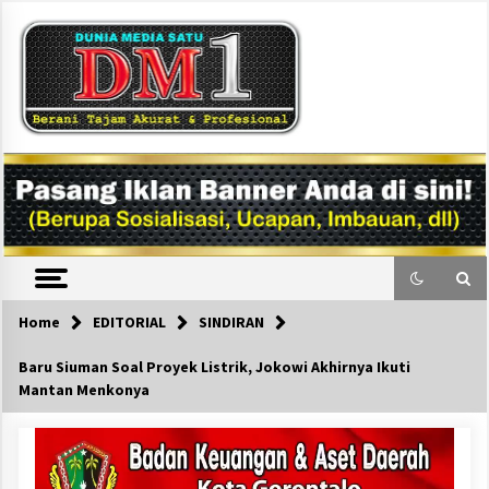
Skip
to
content
DM1
Home
EDITORIAL
SINDIRAN
Baru Siuman Soal Proyek Listrik, Jokowi Akhirnya Ikuti
Mantan Menkonya