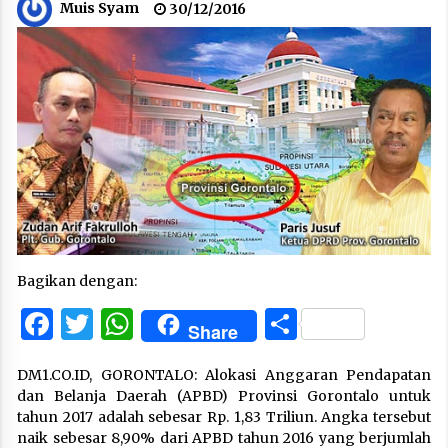
Muis Syam
30/12/2016
Bagikan dengan:
Facebook
Twitter
WhatsApp
Share
Share
DM1.CO.ID, GORONTALO: Alokasi Anggaran Pendapatan
dan Belanja Daerah (APBD) Provinsi Gorontalo untuk
tahun 2017 adalah sebesar Rp. 1,83 Triliun. Angka tersebut
naik sebesar 8,90% dari APBD tahun 2016 yang berjumlah