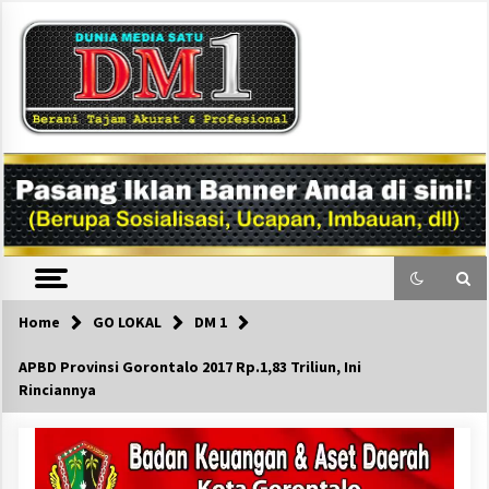
Skip
to
content
DM1
Home
GO LOKAL
DM 1
APBD Provinsi Gorontalo 2017 Rp.1,83 Triliun, Ini
Rinciannya