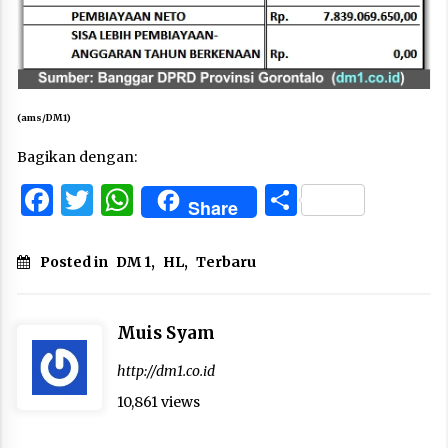
(ams/DM1)
Bagikan dengan:
Facebook
Twitter
WhatsApp
Share
Share
Posted in
DM 1
,
HL
,
Terbaru
Muis Syam
http://dm1.co.id
10,861 views