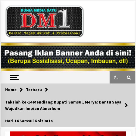
Skip
to
content
DM1
Home
Terbaru
Takziah ke-14 Mendiang Bupati Samsul, Merya: Bantu Saya
Wujudkan Impian Almarhum
Hari 14 Samsul Koltim1a