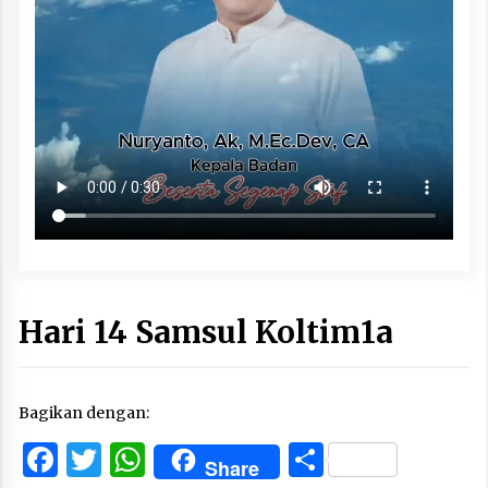
Hari 14 Samsul Koltim1a
Bagikan dengan:
Facebook
Twitter
WhatsApp
Share
Share