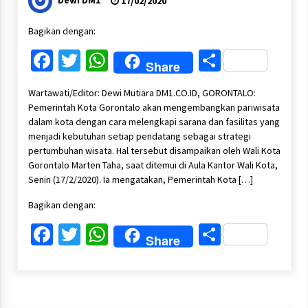
Dewi DM1
17/02/2020
Bagikan dengan:
Facebook
Twitter
WhatsApp
Share
Share
Wartawati/Editor: Dewi Mutiara DM1.CO.ID, GORONTALO:
Pemerintah Kota Gorontalo akan mengembangkan pariwisata
dalam kota dengan cara melengkapi sarana dan fasilitas yang
menjadi kebutuhan setiap pendatang sebagai strategi
pertumbuhan wisata. Hal tersebut disampaikan oleh Wali Kota
Gorontalo Marten Taha, saat ditemui di Aula Kantor Wali Kota,
Senin (17/2/2020). Ia mengatakan, Pemerintah Kota […]
Bagikan dengan:
Facebook
Twitter
WhatsApp
Share
Share