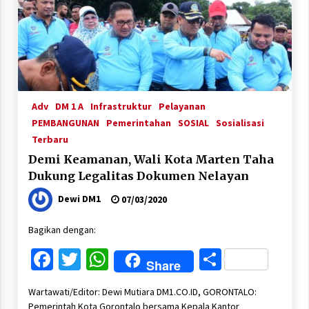
Adv
DM 1 A
Infrastruktur
Pelayanan
PEMBANGUNAN
Pemerintahan
SOSIAL
Sosialisasi
Terbaru
Demi Keamanan, Wali Kota Marten Taha
Dukung Legalitas Dokumen Nelayan
Dewi DM1
07/03/2020
Bagikan dengan:
Facebook
Twitter
WhatsApp
Share
Share
Wartawati/Editor: Dewi Mutiara DM1.CO.ID, GORONTALO:
Pemerintah Kota Gorontalo bersama Kepala Kantor