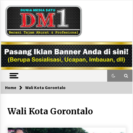
Skip
to
content
DM1
Home
Wali Kota Gorontalo
Wali Kota Gorontalo