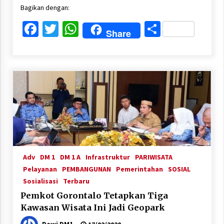
Bagikan dengan:
Facebook
Twitter
WhatsApp
Share
Share
Adv
DM 1
DM 1 A
Infrastruktur
PARIWISATA
Pelayanan
PEMBANGUNAN
Pemerintahan
SOSIAL
Sosialisasi
Terbaru
Pemkot Gorontalo Tetapkan Tiga
Kawasan Wisata Ini Jadi Geopark