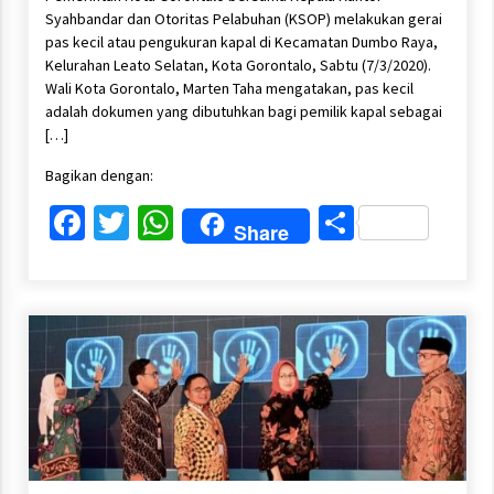
Syahbandar dan Otoritas Pelabuhan (KSOP) melakukan gerai
pas kecil atau pengukuran kapal di Kecamatan Dumbo Raya,
Kelurahan Leato Selatan, Kota Gorontalo, Sabtu (7/3/2020).
Wali Kota Gorontalo, Marten Taha mengatakan, pas kecil
adalah dokumen yang dibutuhkan bagi pemilik kapal sebagai
[…]
Bagikan dengan:
Facebook
Twitter
WhatsApp
Share
Share