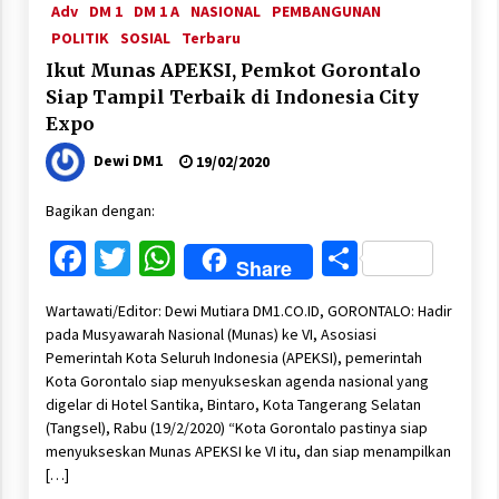
Adv
DM 1
DM 1 A
NASIONAL
PEMBANGUNAN
POLITIK
SOSIAL
Terbaru
Ikut Munas APEKSI, Pemkot Gorontalo
Siap Tampil Terbaik di Indonesia City
Expo
Dewi DM1
19/02/2020
Bagikan dengan:
Facebook
Twitter
WhatsApp
Share
Share
Wartawati/Editor: Dewi Mutiara DM1.CO.ID, GORONTALO: Hadir
pada Musyawarah Nasional (Munas) ke VI, Asosiasi
Pemerintah Kota Seluruh Indonesia (APEKSI), pemerintah
Kota Gorontalo siap menyukseskan agenda nasional yang
digelar di Hotel Santika, Bintaro, Kota Tangerang Selatan
(Tangsel), Rabu (19/2/2020) “Kota Gorontalo pastinya siap
menyukseskan Munas APEKSI ke VI itu, dan siap menampilkan
[…]