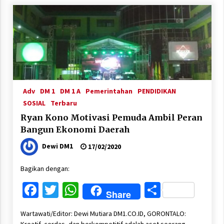
Adv
DM 1
DM 1 A
Pemerintahan
PENDIDIKAN
SOSIAL
Terbaru
Ryan Kono Motivasi Pemuda Ambil Peran
Bangun Ekonomi Daerah
Dewi DM1
17/02/2020
Bagikan dengan:
Facebook
Twitter
WhatsApp
Share
Share
Wartawati/Editor: Dewi Mutiara DM1.CO.ID, GORONTALO: