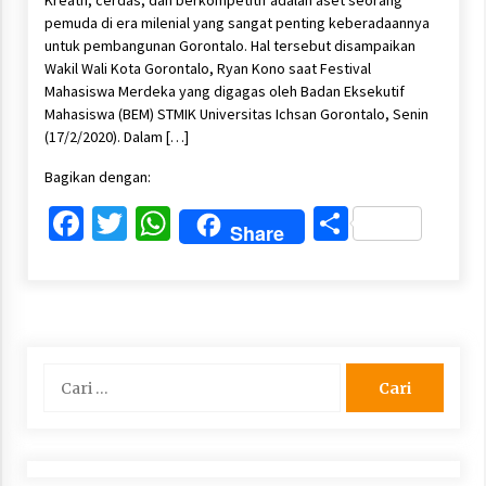
Kreatif, cerdas, dan berkompetitif adalah aset seorang
pemuda di era milenial yang sangat penting keberadaannya
untuk pembangunan Gorontalo. Hal tersebut disampaikan
Wakil Wali Kota Gorontalo, Ryan Kono saat Festival
Mahasiswa Merdeka yang digagas oleh Badan Eksekutif
Mahasiswa (BEM) STMIK Universitas Ichsan Gorontalo, Senin
(17/2/2020). Dalam […]
Bagikan dengan:
Facebook
Twitter
WhatsApp
Share
Share
Cari
untuk: