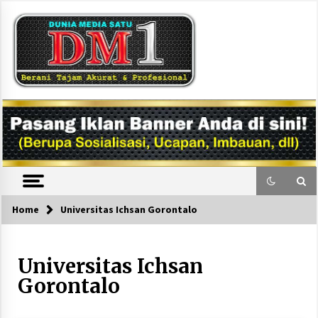
Skip
to
content
DM1
Home
Universitas Ichsan Gorontalo
Universitas Ichsan
Gorontalo