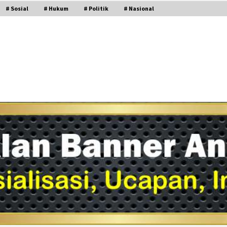
# Sosial
# Hukum
# Politik
# Nasional