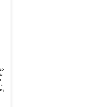
LO:
ta
n
ne.
yang
n