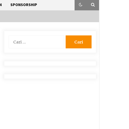
N
SPONSORSHIP
Cari
untuk: