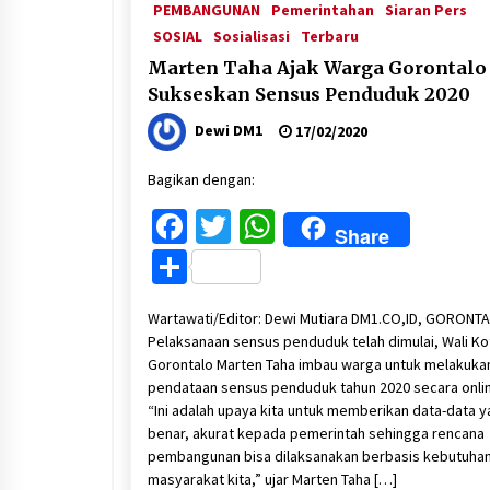
PEMBANGUNAN
Pemerintahan
Siaran Pers
SOSIAL
Sosialisasi
Terbaru
Marten Taha Ajak Warga Gorontalo
Sukseskan Sensus Penduduk 2020
Dewi DM1
17/02/2020
Bagikan dengan:
Facebook
Twitter
WhatsApp
Share
Share
Wartawati/Editor: Dewi Mutiara DM1.CO,ID, GORONTA
Pelaksanaan sensus penduduk telah dimulai, Wali Ko
Gorontalo Marten Taha imbau warga untuk melakuka
pendataan sensus penduduk tahun 2020 secara onli
“Ini adalah upaya kita untuk memberikan data-data 
benar, akurat kepada pemerintah sehingga rencana
pembangunan bisa dilaksanakan berbasis kebutuha
masyarakat kita,” ujar Marten Taha […]