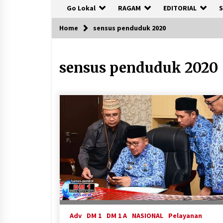
Go Lokal
RAGAM
EDITORIAL
S
Home
sensus penduduk 2020
sensus penduduk 2020
Adv
DM 1
DM 1 A
NASIONAL
Pelayanan