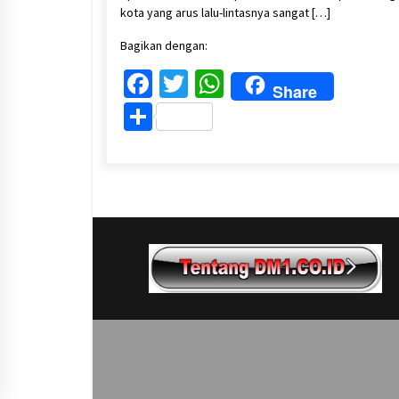
kota yang arus lalu-lintasnya sangat […]
Bagikan dengan:
Facebook
Twitter
WhatsApp
Share
Share