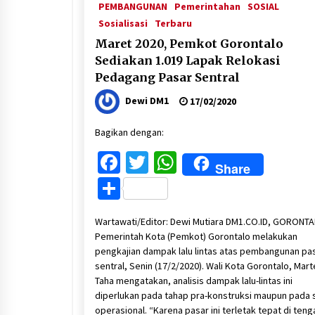
PEMBANGUNAN
Pemerintahan
SOSIAL
Sosialisasi
Terbaru
Maret 2020, Pemkot Gorontalo
Sediakan 1.019 Lapak Relokasi
Pedagang Pasar Sentral
Dewi DM1
17/02/2020
Bagikan dengan:
Facebook
Twitter
WhatsApp
Share
Share
Wartawati/Editor: Dewi Mutiara DM1.CO.ID, GORONTA
Pemerintah Kota (Pemkot) Gorontalo melakukan
pengkajian dampak lalu lintas atas pembangunan pa
sentral, Senin (17/2/2020). Wali Kota Gorontalo, Mar
Taha mengatakan, analisis dampak lalu-lintas ini
diperlukan pada tahap pra-konstruksi maupun pada 
operasional. “Karena pasar ini terletak tepat di teng