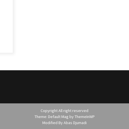
Copyright All right reserved
Theme: Default Mag by
ThemeInWP
Modified By
Abas Djumadi