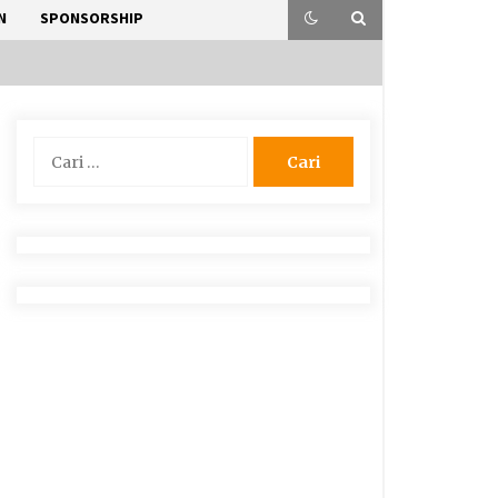
N
SPONSORSHIP
Cari
untuk: