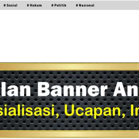
# Sosial
# Hukum
# Politik
# Nasional