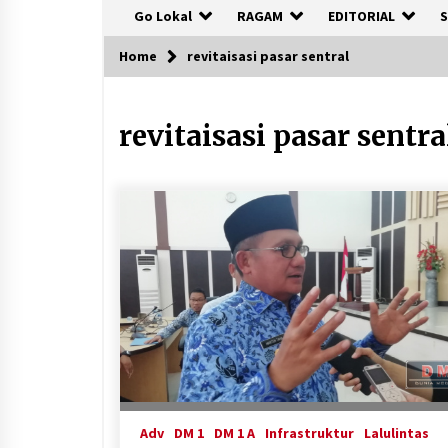
Go Lokal
RAGAM
EDITORIAL
S
Home
revitaisasi pasar sentral
revitaisasi pasar sentra
Adv
DM 1
DM 1 A
Infrastruktur
Lalulintas