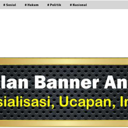
# Sosial
# Hukum
# Politik
# Nasional