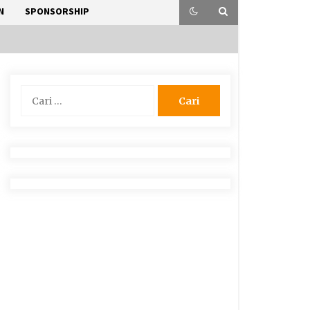
N
SPONSORSHIP
Cari
untuk: