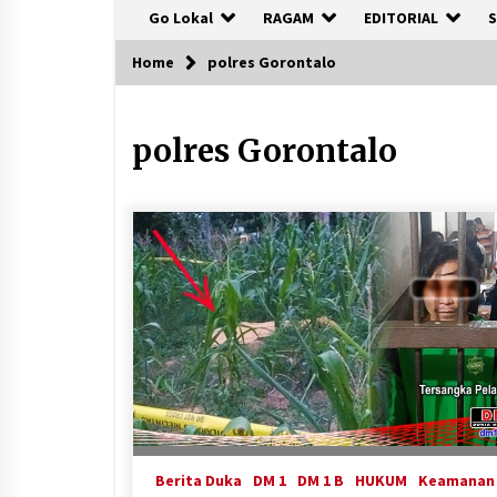
Go Lokal
RAGAM
EDITORIAL
S
Home
polres Gorontalo
polres Gorontalo
Berita Duka
DM 1
DM 1 B
HUKUM
Keamanan