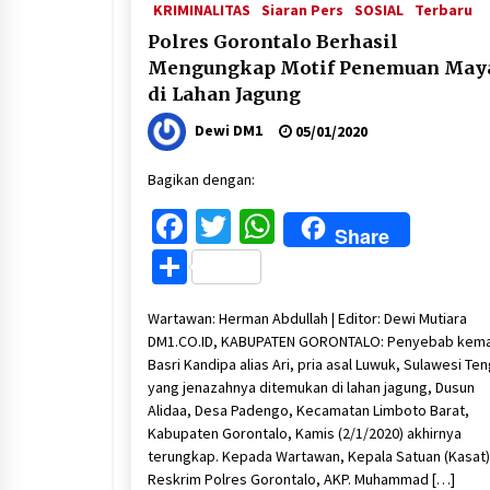
KRIMINALITAS
Siaran Pers
SOSIAL
Terbaru
Polres Gorontalo Berhasil
Mengungkap Motif Penemuan May
di Lahan Jagung
Dewi DM1
05/01/2020
Bagikan dengan:
Facebook
Twitter
WhatsApp
Share
Share
Wartawan: Herman Abdullah | Editor: Dewi Mutiara
DM1.CO.ID, KABUPATEN GORONTALO: Penyebab kema
Basri Kandipa alias Ari, pria asal Luwuk, Sulawesi Te
yang jenazahnya ditemukan di lahan jagung, Dusun
Alidaa, Desa Padengo, Kecamatan Limboto Barat,
Kabupaten Gorontalo, Kamis (2/1/2020) akhirnya
terungkap. Kepada Wartawan, Kepala Satuan (Kasat)
Reskrim Polres Gorontalo, AKP. Muhammad […]