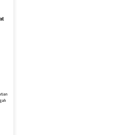
at
tian
ngah