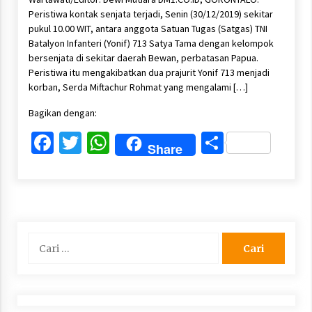
Peristiwa kontak senjata terjadi, Senin (30/12/2019) sekitar
pukul 10.00 WIT, antara anggota Satuan Tugas (Satgas) TNI
Batalyon Infanteri (Yonif) 713 Satya Tama dengan kelompok
bersenjata di sekitar daerah Bewan, perbatasan Papua.
Peristiwa itu mengakibatkan dua prajurit Yonif 713 menjadi
korban, Serda Miftachur Rohmat yang mengalami […]
Bagikan dengan:
Facebook
Twitter
WhatsApp
Share
Share
Cari
untuk: