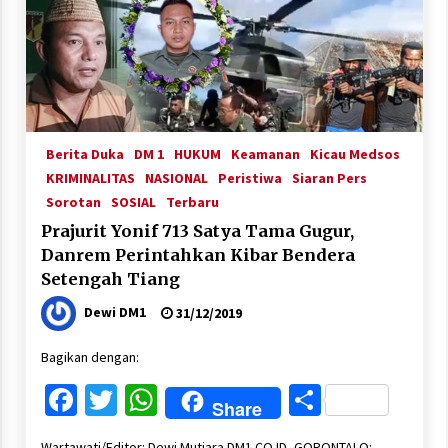
Berita Duka
DM 1
HUKUM
Keamanan
Kicau Medsos
KRIMINALITAS
NASIONAL
Peristiwa
Siaran Pers
Sorotan
SOSIAL
Terbaru
Prajurit Yonif 713 Satya Tama Gugur,
Danrem Perintahkan Kibar Bendera
Setengah Tiang
Dewi DM1
31/12/2019
Bagikan dengan:
Facebook
Twitter
WhatsApp
Share
Share
Wartawati/Editor: Dewi Mutiara DM1.CO.ID, GORONTALO: