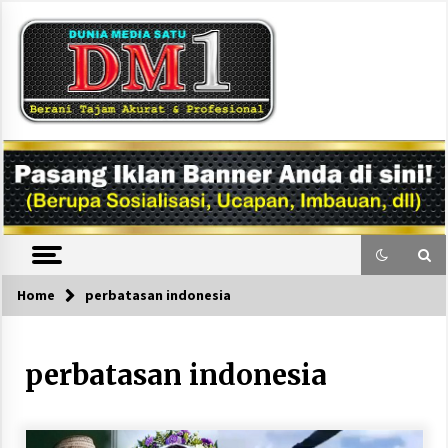
Skip
to
content
DM1
Home
perbatasan indonesia
perbatasan indonesia